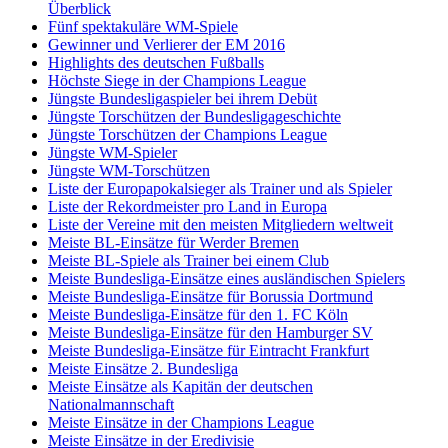
Überblick
Fünf spektakuläre WM-Spiele
Gewinner und Verlierer der EM 2016
Highlights des deutschen Fußballs
Höchste Siege in der Champions League
Jüngste Bundesligaspieler bei ihrem Debüt
Jüngste Torschützen der Bundesligageschichte
Jüngste Torschützen der Champions League
Jüngste WM-Spieler
Jüngste WM-Torschützen
Liste der Europapokalsieger als Trainer und als Spieler
Liste der Rekordmeister pro Land in Europa
Liste der Vereine mit den meisten Mitgliedern weltweit
Meiste BL-Einsätze für Werder Bremen
Meiste BL-Spiele als Trainer bei einem Club
Meiste Bundesliga-Einsätze eines ausländischen Spielers
Meiste Bundesliga-Einsätze für Borussia Dortmund
Meiste Bundesliga-Einsätze für den 1. FC Köln
Meiste Bundesliga-Einsätze für den Hamburger SV
Meiste Bundesliga-Einsätze für Eintracht Frankfurt
Meiste Einsätze 2. Bundesliga
Meiste Einsätze als Kapitän der deutschen
Nationalmannschaft
Meiste Einsätze in der Champions League
Meiste Einsätze in der Eredivisie