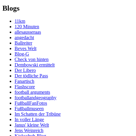
Blogs
11km
120 Minuten
allesausseraas
angedacht
Ballreiter
Beves Welt
Blog-G
Check von hinten
Dembowski ermittelt
Der Libero
Der tödliche Pass
Fanartisch
Flashscore
football arguments
footballandgeography
FußballFanFotos
Fußballmuseen
Im Schatten der Tribüne
In voller Länge
Janus' kleine Welt
Jens Weinreich
Kickschuh-Blog