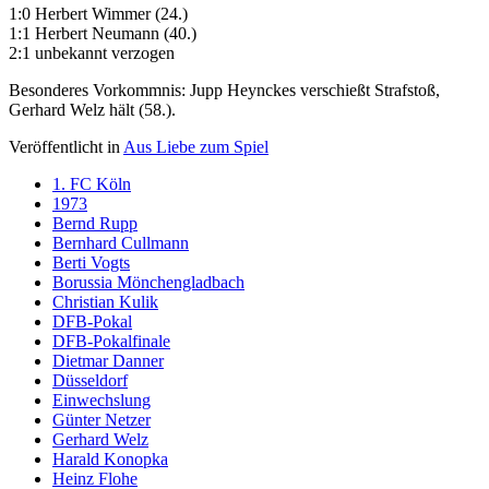
1:0 Herbert Wimmer (24.)
1:1 Herbert Neumann (40.)
2:1 unbekannt verzogen
Besonderes Vorkommnis: Jupp Heynckes verschießt Strafstoß,
Gerhard Welz hält (58.).
Veröffentlicht in
Aus Liebe zum Spiel
1. FC Köln
1973
Bernd Rupp
Bernhard Cullmann
Berti Vogts
Borussia Mönchengladbach
Christian Kulik
DFB-Pokal
DFB-Pokalfinale
Dietmar Danner
Düsseldorf
Einwechslung
Günter Netzer
Gerhard Welz
Harald Konopka
Heinz Flohe