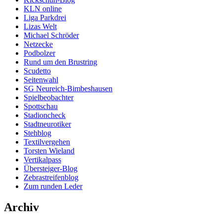
KLN online
Liga Parkdrei
Lizas Welt
Michael Schröder
Netzecke
Podbolzer
Rund um den Brustring
Scudetto
Seitenwahl
SG Neureich-Bimbeshausen
Spielbeobachter
Spottschau
Stadioncheck
Stadtneurotiker
Stehblog
Textilvergehen
Torsten Wieland
Vertikalpass
Übersteiger-Blog
Zebrastreifenblog
Zum runden Leder
Archiv