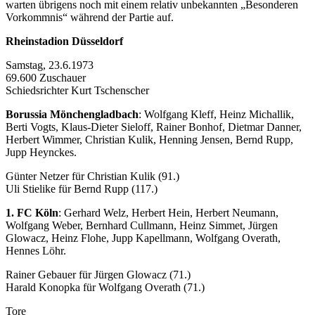
warten übrigens noch mit einem relativ unbekannten „Besonderen
Vorkommnis“ während der Partie auf.
Rheinstadion Düsseldorf
Samstag, 23.6.1973
69.600 Zuschauer
Schiedsrichter Kurt Tschenscher
Borussia Mönchengladbach
: Wolfgang Kleff, Heinz Michallik,
Berti Vogts, Klaus-Dieter Sieloff, Rainer Bonhof, Dietmar Danner,
Herbert Wimmer, Christian Kulik, Henning Jensen, Bernd Rupp,
Jupp Heynckes.
Günter Netzer für Christian Kulik (91.)
Uli Stielike für Bernd Rupp (117.)
1. FC Köln
: Gerhard Welz, Herbert Hein, Herbert Neumann,
Wolfgang Weber, Bernhard Cullmann, Heinz Simmet, Jürgen
Glowacz, Heinz Flohe, Jupp Kapellmann, Wolfgang Overath,
Hennes Löhr.
Rainer Gebauer für Jürgen Glowacz (71.)
Harald Konopka für Wolfgang Overath (71.)
Tore