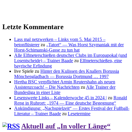
Letzte Kommentare
Lass mal netzwerken – Links vom 5. Mai 2015 –
betonflüsterer
zu
„Tatort“ — Was Horst Szymaniak mit der
Horst-Schimanski-Gasse zu tun hat
Alle Elfmeterschießen deutscher Clubs im Europapokal (und
Losentscheide) – Trainer Baade
zu
Elfmeterschießen, eine
bayrische Erfindung
live Spiele
zu
Hinter den Kulissen des Knallers Borussia
Mönchengladbach — Borussia Dortmund … 1997
Hertha BSC verpflichtet Armin Reutershahn als neuen
Assistenzcoach! – Die Nachrichten
zu
Alle Trainer der
Bundesliga in einer Liste
Lesenswerte Links – Kalenderwoche 45 in 2024 |
zu
Ronald
Reng in Ruhrort: „1974 — Eine deutsche Begegnung“
Ankündigung: „Nachspielzeit“ — Erstes Festival der Fußball-
Literatur – Trainer Baade
zu
Lesetermine
Aktuell auf „In voller Länge“