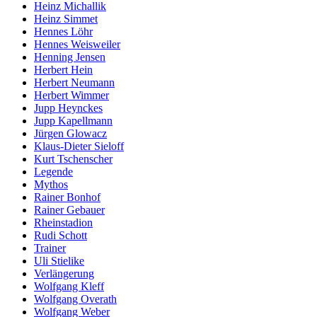
Heinz Michallik
Heinz Simmet
Hennes Löhr
Hennes Weisweiler
Henning Jensen
Herbert Hein
Herbert Neumann
Herbert Wimmer
Jupp Heynckes
Jupp Kapellmann
Jürgen Glowacz
Klaus-Dieter Sieloff
Kurt Tschenscher
Legende
Mythos
Rainer Bonhof
Rainer Gebauer
Rheinstadion
Rudi Schott
Trainer
Uli Stielike
Verlängerung
Wolfgang Kleff
Wolfgang Overath
Wolfgang Weber