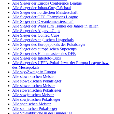
Alle Sieger der Europa Conference League
Alle Sieger der Johan-Cruyff-Schaal
Alle Sieger der nordischen Meisterschaft
Alle Sieger der OFC Champions League
Alle Sieger der Ozeanienmeisterschaft
Alle Sieger der Wahl zum Trainer des Jahres in Italien
Alle Sieger des Algarve-Cups
Alle Sieger des Confed-Cups
Alle Sieger des englischen Ligapokals
Alle Sieger des Europapokals der Pokalsieger
Alle Sieger des europäischen Supercups
Alle Sieger des Hallenmasters des DFB
Alle Sieger des Intertoto-Cups
Alle Sieger des UEFA-Pokals bzw. der Europa League bzw.
des Messepokals
Alle sky-Zweige in Europa
Alle slowakischen Meister
Alle slowakischen Pokalsieger
Alle slowenischen Meister
Alle slowenischen Pokalsieger
Alle sowjetischen Meister
Alle sowjetischen Pokalsieger
Alle spanischen Meister
Alle spanischen Pokalsieger
Alle Spielabbrüche in der Bundesliga