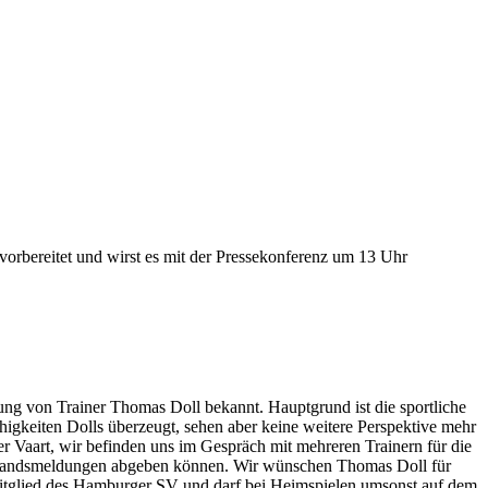
orbereitet und wirst es mit der Pressekonferenz um 13 Uhr
g von Trainer Thomas Doll bekannt. Hauptgrund ist die sportliche
ähigkeiten Dolls überzeugt, sehen aber keine weitere Perspektive mehr
er Vaart, wir befinden uns im Gespräch mit mehreren Trainern für die
erstandsmeldungen abgeben können. Wir wünschen Thomas Doll für
mitglied des Hamburger SV und darf bei Heimspielen umsonst auf dem