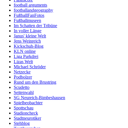
football arguments
footballandgeography
FußballFanFotos
Fußballmuseen
Im Schatten der Tribüne
In voller Länge
Janus' kleine Welt
Jens Weinreich
Kickschuh-Blog
KLN online
Liga Parkdrei
Lizas Welt
Michael Schröder
Netzecke
Podbolzer
Rund um den Brustring
Scudetto
Seitenwahl
SG Neureich-Bimbeshausen
Spielbeobachter
Spottschau
Stadioncheck
Stadtneurotiker
Stehblog