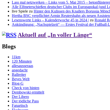
Lass mal netzwerken – Links vom 5. Mai 2015 – betonflüsterer
Alle Elfmeterschießen deutscher Clubs im Europapokal (und L
live Spiele
zu
Hinter den Kulissen des Knallers Borussia Mö
Hertha BSC verpflichtet Armin Reutershahn als neuen Assiste
Lesenswerte Links – Kalenderwoche 45 in 2024 |
zu
Ronald R
Ankündigung: „Nachspielzeit“ — Erstes Festival der Fußball-Li
Aktuell auf „In voller Länge“
Blogs
11km
120 Minuten
allesausseraas
angedacht
Ballreiter
Beves Welt
Blog-G
Check von hinten
Dembowski ermittelt
Der Libero
Der tödliche Pass
Fanartisch
Flashscore