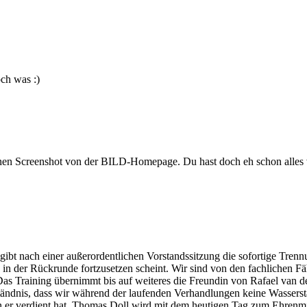
ch was :)
nen Screenshot von der BILD-Homepage. Du hast doch eh schon alles v
ach einer außerordentlichen Vorstandssitzung die sofortige Trennun
 in der Rückrunde fortzusetzen scheint. Wir sind von den fachlichen F
 Das Training übernimmt bis auf weiteres die Freundin von Rafael van d
rständnis, dass wir während der laufenden Verhandlungen keine Wass
en er verdient hat. Thomas Doll wird mit dem heutigen Tag zum Ehren