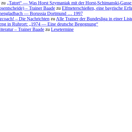
zu
„Tatort“ — Was Horst Szymaniak mit der Horst-Schimanski-Gasse 
osentscheide) – Trainer Baade
zu
Elfmeterschießen, eine bayrische Erf
nchengladbach — Borussia Dortmund … 1997
nzcoach! – Die Nachrichten
zu
Alle Trainer der Bundesliga in einer List
eng in Ruhrort: „1974 — Eine deutsche Begegnung“
teratur – Trainer Baade
zu
Lesetermine