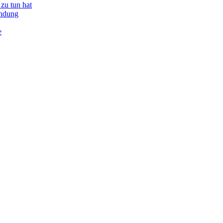
zu tun hat
indung
e