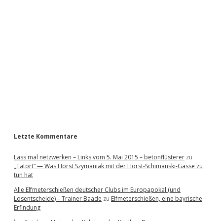
i
d
e
b
a
r
Letzte Kommentare
Lass mal netzwerken – Links vom 5. Mai 2015 – betonflüsterer
zu
„Tatort“ — Was Horst Szymaniak mit der Horst-Schimanski-Gasse zu
tun hat
Alle Elfmeterschießen deutscher Clubs im Europapokal (und
Losentscheide) – Trainer Baade
zu
Elfmeterschießen, eine bayrische
Erfindung