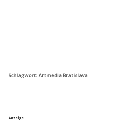
a
d
e
Schlagwort:
Artmedia Bratislava
S
Anzeige