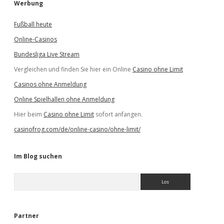
Werbung
Fußball heute
Online-Casinos
Bundesliga Live Stream
Vergleichen und finden Sie hier ein Online
Casino ohne Limit
Casinos ohne Anmeldung
Online Spielhallen ohne Anmeldung
Hier beim
Casino ohne Limit
sofort anfangen.
casinofrog.com/de/online-casino/ohne-limit/
Im Blog suchen
S
u
c
h
e
Partner
n