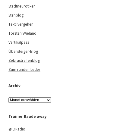
Stadtneurotiker
Stehblog
Textilvergehen
Torsten Wieland
Vertikalpass
Übersteiger-Blog
Zebrastreifenblog
Zum runden Leder
Archiv
A
r
c
h
Trainer Baade away
i
v
@ DRadio