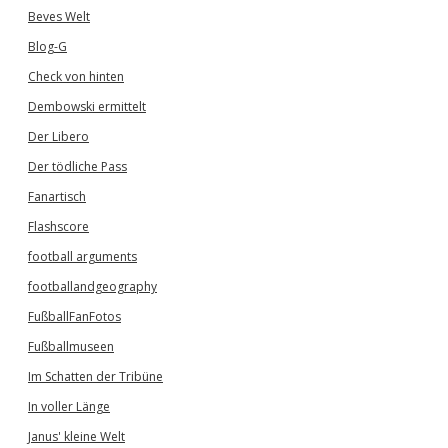
Beves Welt
Blog-G
Check von hinten
Dembowski ermittelt
Der Libero
Der tödliche Pass
Fanartisch
Flashscore
football arguments
footballandgeography
FußballFanFotos
Fußballmuseen
Im Schatten der Tribüne
In voller Länge
Janus' kleine Welt