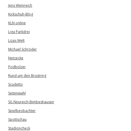
Jens Weinreich
Kickschuh-Blog
KLN online
Liga Parkdrei
Lizas Welt
Michael Schröder
Netzecke
Podbolzer
Rund um den Brustring
Scudetto
Seitenwahl
SG Neureich-Bimbeshausen
Spielbeobachter
Spottschau
Stadioncheck