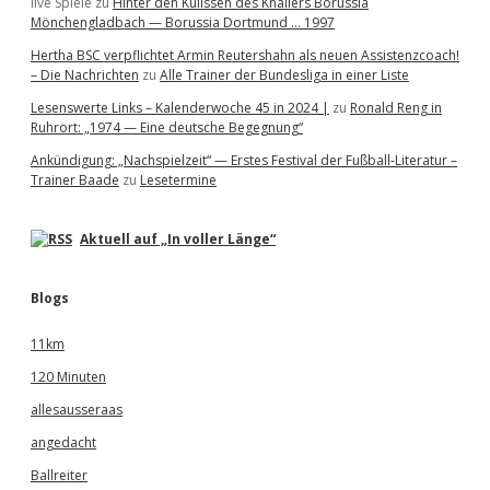
live Spiele
zu
Hinter den Kulissen des Knallers Borussia
Mönchengladbach — Borussia Dortmund … 1997
Hertha BSC verpflichtet Armin Reutershahn als neuen Assistenzcoach!
– Die Nachrichten
zu
Alle Trainer der Bundesliga in einer Liste
Lesenswerte Links – Kalenderwoche 45 in 2024 |
zu
Ronald Reng in
Ruhrort: „1974 — Eine deutsche Begegnung“
Ankündigung: „Nachspielzeit“ — Erstes Festival der Fußball-Literatur –
Trainer Baade
zu
Lesetermine
Aktuell auf „In voller Länge“
Blogs
11km
120 Minuten
allesausseraas
angedacht
Ballreiter