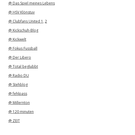
@ Das Spiel meines Lebens
@ HSV Klönstuv
@ Clubfans United 1
,
2
@ Kickschuh-Blog
@ Kickwelt
@ Fokus Fussball
@ Der Libero
@ Total beglubbt
@ Radio DU
@ Stehblog
@ fehlpass
@ Millernton
@ 120 minuten
@ ZEIT