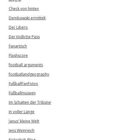
Check von hinten
Dembowski ermittelt
Der Libero
Der tödliche Pass
Fanartisch
Flashscore
football arguments
footballandgeography
FußballFanFotos
Fußballmuseen
Im Schatten der Tribüne
In voller Länge
Janus' kleine Welt
Jens Weinreich
Kickschuh-Blog