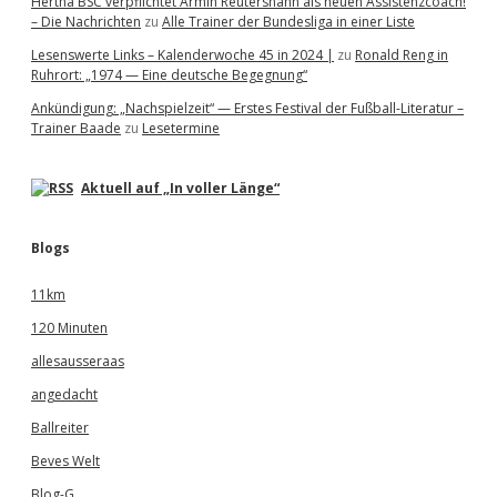
Hertha BSC verpflichtet Armin Reutershahn als neuen Assistenzcoach!
– Die Nachrichten
zu
Alle Trainer der Bundesliga in einer Liste
Lesenswerte Links – Kalenderwoche 45 in 2024 |
zu
Ronald Reng in
Ruhrort: „1974 — Eine deutsche Begegnung“
Ankündigung: „Nachspielzeit“ — Erstes Festival der Fußball-Literatur –
Trainer Baade
zu
Lesetermine
Aktuell auf „In voller Länge“
Blogs
11km
120 Minuten
allesausseraas
angedacht
Ballreiter
Beves Welt
Blog-G