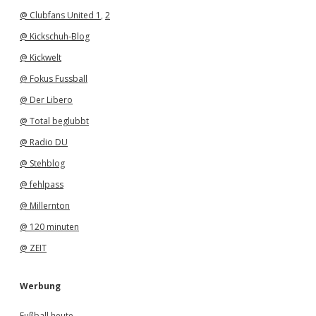
@ Clubfans United 1
,
2
@ Kickschuh-Blog
@ Kickwelt
@ Fokus Fussball
@ Der Libero
@ Total beglubbt
@ Radio DU
@ Stehblog
@ fehlpass
@ Millernton
@ 120 minuten
@ ZEIT
Werbung
Fußball heute