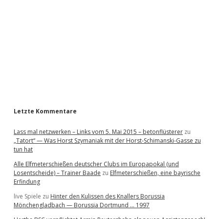
d
e
b
a
r
Letzte Kommentare
Lass mal netzwerken – Links vom 5. Mai 2015 – betonflüsterer
zu
„Tatort“ — Was Horst Szymaniak mit der Horst-Schimanski-Gasse zu
tun hat
Alle Elfmeterschießen deutscher Clubs im Europapokal (und
Losentscheide) – Trainer Baade
zu
Elfmeterschießen, eine bayrische
Erfindung
live Spiele
zu
Hinter den Kulissen des Knallers Borussia
Mönchengladbach — Borussia Dortmund … 1997