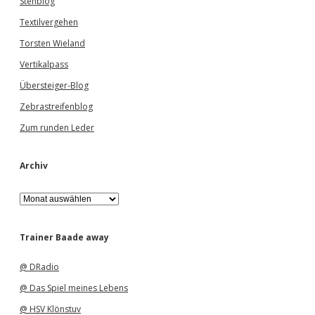
Stehblog
Textilvergehen
Torsten Wieland
Vertikalpass
Übersteiger-Blog
Zebrastreifenblog
Zum runden Leder
Archiv
A
r
c
h
Trainer Baade away
i
v
@ DRadio
@ Das Spiel meines Lebens
@ HSV Klönstuv