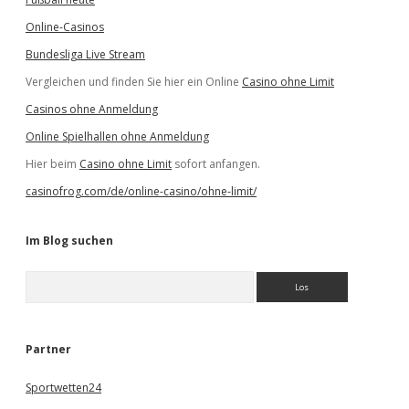
Online-Casinos
Bundesliga Live Stream
Vergleichen und finden Sie hier ein Online
Casino ohne Limit
Casinos ohne Anmeldung
Online Spielhallen ohne Anmeldung
Hier beim
Casino ohne Limit
sofort anfangen.
casinofrog.com/de/online-casino/ohne-limit/
Im Blog suchen
S
u
c
h
e
Partner
n
Sportwetten24