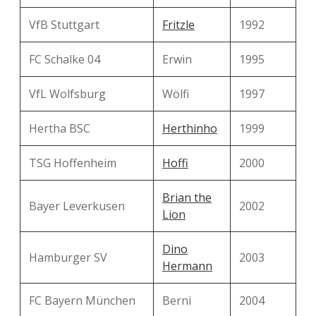
VfB Stuttgart
Fritzle
1992
FC Schalke 04
Erwin
1995
VfL Wolfsburg
Wölfi
1997
Hertha BSC
Herthinho
1999
TSG Hoffenheim
Hoffi
2000
Brian the
Bayer Leverkusen
2002
Lion
Dino
Hamburger SV
2003
Hermann
FC Bayern München
Berni
2004