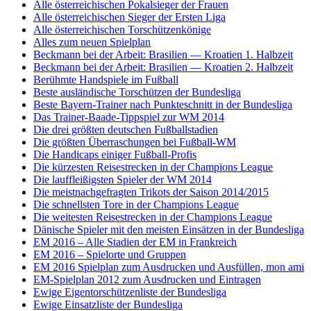
Alle österreichischen Pokalsieger der Frauen
Alle österreichischen Sieger der Ersten Liga
Alle österreichischen Torschützenkönige
Alles zum neuen Spielplan
Beckmann bei der Arbeit: Brasilien — Kroatien 1. Halbzeit
Beckmann bei der Arbeit: Brasilien — Kroatien 2. Halbzeit
Berühmte Handspiele im Fußball
Beste ausländische Torschützen der Bundesliga
Beste Bayern-Trainer nach Punkteschnitt in der Bundesliga
Das Trainer-Baade-Tippspiel zur WM 2014
Die drei größten deutschen Fußballstadien
Die größten Überraschungen bei Fußball-WM
Die Handicaps einiger Fußball-Profis
Die kürzesten Reisestrecken in der Champions League
Die lauffleißigsten Spieler der WM 2014
Die meistnachgefragten Trikots der Saison 2014/2015
Die schnellsten Tore in der Champions League
Die weitesten Reisestrecken in der Champions League
Dänische Spieler mit den meisten Einsätzen in der Bundesliga
EM 2016 – Alle Stadien der EM in Frankreich
EM 2016 – Spielorte und Gruppen
EM 2016 Spielplan zum Ausdrucken und Ausfüllen, mon ami
EM-Spielplan 2012 zum Ausdrucken und Eintragen
Ewige Eigentorschützenliste der Bundesliga
Ewige Einsatzliste der Bundesliga