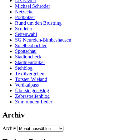
Lizas Welt
Michael Schröder
Netzecke
Podbolzer
Rund um den Brustring
Scudetto
Seitenwahl
SG Neureich-Bimbeshausen
Spielbeobachter
Spottschau
Stadioncheck
Stadtneurotiker
Stehblog
Textilvergehen
Torsten Wieland
Vertikalpass
Übersteiger-Blog
Zebrastreifenblog
Zum runden Leder
Archiv
Archiv