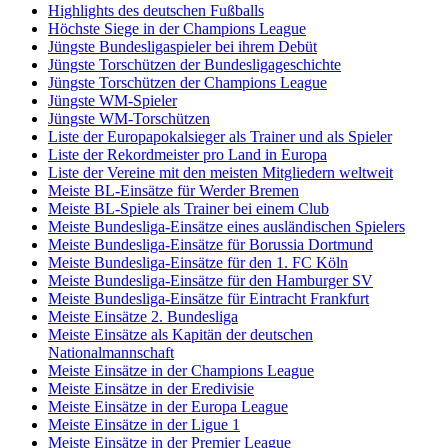
Highlights des deutschen Fußballs
Höchste Siege in der Champions League
Jüngste Bundesligaspieler bei ihrem Debüt
Jüngste Torschützen der Bundesligageschichte
Jüngste Torschützen der Champions League
Jüngste WM-Spieler
Jüngste WM-Torschützen
Liste der Europapokalsieger als Trainer und als Spieler
Liste der Rekordmeister pro Land in Europa
Liste der Vereine mit den meisten Mitgliedern weltweit
Meiste BL-Einsätze für Werder Bremen
Meiste BL-Spiele als Trainer bei einem Club
Meiste Bundesliga-Einsätze eines ausländischen Spielers
Meiste Bundesliga-Einsätze für Borussia Dortmund
Meiste Bundesliga-Einsätze für den 1. FC Köln
Meiste Bundesliga-Einsätze für den Hamburger SV
Meiste Bundesliga-Einsätze für Eintracht Frankfurt
Meiste Einsätze 2. Bundesliga
Meiste Einsätze als Kapitän der deutschen
Nationalmannschaft
Meiste Einsätze in der Champions League
Meiste Einsätze in der Eredivisie
Meiste Einsätze in der Europa League
Meiste Einsätze in der Ligue 1
Meiste Einsätze in der Premier League