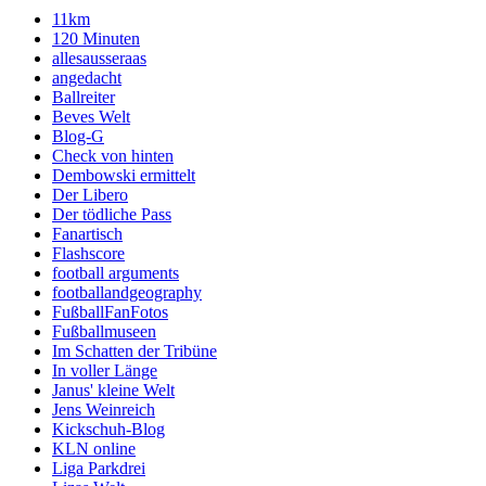
11km
120 Minuten
allesausseraas
angedacht
Ballreiter
Beves Welt
Blog-G
Check von hinten
Dembowski ermittelt
Der Libero
Der tödliche Pass
Fanartisch
Flashscore
football arguments
footballandgeography
FußballFanFotos
Fußballmuseen
Im Schatten der Tribüne
In voller Länge
Janus' kleine Welt
Jens Weinreich
Kickschuh-Blog
KLN online
Liga Parkdrei