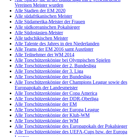
Vereinen Meister wurden
Alle Stadien der EM 2020
Alle südafrikanischen Meister
Alle Südamerika-Meister der Frauen
Alle südkoreanischen Pokalsieger
Alle Südostasien-Meister
Alle tadschikischen Meister
Alle Talente des Jahres in den Niederlanden
Alle Teams der EM 2016 samt Ausrüster
Alle Teilnehmer der WM 2014
Alle Torschützenkönige bei Olympischen Spielen
Alle Torschützenkönige der 2. Bundesliga
Alle Torschützenkönige der 3. Liga
Alle Torschützenkönige der Bundesliga
Alle Torschützenkönige der Champions League sowie des
Europapokals der Landesmeister
Alle Torschützenkönige der Copa America
Alle Torschützenkönige der DDR-Oberliga
Alle Torschützenkönige der EM
Alle Torschützenkönige der Europa League
Alle Torschützenkönige der Klub-WM
Alle Torschützenkönige der WM
Alle Torschützenkönige des Europapokals der Pokalsieger
Alle Torschützenkönige des UEFA-Cups bzw. der Europa