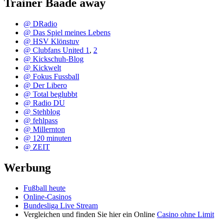
Trainer Baade away
@ DRadio
@ Das Spiel meines Lebens
@ HSV Klönstuv
@ Clubfans United 1
,
2
@ Kickschuh-Blog
@ Kickwelt
@ Fokus Fussball
@ Der Libero
@ Total beglubbt
@ Radio DU
@ Stehblog
@ fehlpass
@ Millernton
@ 120 minuten
@ ZEIT
Werbung
Fußball heute
Online-Casinos
Bundesliga Live Stream
Vergleichen und finden Sie hier ein Online
Casino ohne Limit