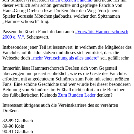
dieser wirklich sehr schön gemachte und gepflegte Fanclub von
Hans-Georg Drehsen bzw. Dreßen über den Weg. Von jenem
Spieler Borussia Mönchengladbachs, welcher den Spitznamen
„Hammerschorsch“ trug.
Passend heißt sein Fanclub dann auch
„Vorwärts Hammerschorsch
2000 e. V.“
. Sehenswert.
Insbesondere jener Teil ist lesenswert, in welchem die Mitglieder des
Fanclubs auf ihr Idol stoßen und dieses sich entrüstet, dass die
Webseite doch
„mehr Verarschung als alles andere“
sei, gefällt sehr.
Immerhin lässt Hammerschorsch Dreßen sich vom Gegenteil
überzeugen und posiert schließlich, wie es die Geste des Fanclubs
erfordert, mit angedeutetem Schnörres zum Foto mit seinen größten
Fans. Eine schöne Geschichte und wer würde bei dieser besonderen
Betonung von Schnörres im Fußball nicht sofort an die Betreiber
des fußballerischen Kleinods
Zum Runden Leder
denken?
Interessant übrigens auch die Vereinskarriere des so verehrten
Dreßens:
82-89 Gladbach
89-90 Köln
90-91 Gladbach