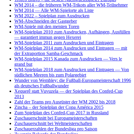
WM 2014 – die früheren WM-Trikots aller WM-Teilnehmer
WM 2014 — Alle WM-Spielorte als Liste
WM 2022 – Spielplan zum Ausdrucken
WM-Abschneiden der Gastgeber
WM-Spiele mit den meisten Toren
WM-Spielplan 2010 zum Ausdrucken, Aufhängen, Ausfüllen
— garantiert immun gegen Hexerei
WM-Spielplan 2011 zum Ausdrucken und Eintragen
WM-Spielplan 2014 zum Ausdrucken und Eintragen — mit
der Extraportion Samba-Geschmack
WM-Spielplan 2015 Kanada zum Ausdrucken — Vers le
grand but
WM-Spielplan 2018 zum Ausdrucken und Eintragen — Von
südlichen Meeren bis zum Polargebiet
Wunder von Wembley: die Fußball-Europameisterschaft 1996
als deutsches Fußballwunder
Xequerê statt Vuvuzela — der Spielplan des Confed-Cup
2013
Zahl der Teams pro Ausrüster der WM 2002 bis 2018
Zincha – der Spielplan der Copa América 2015
Zum Spielplan des Confed-Cup 2017 in Russland
Zuschauerschnitt bei Europameisterschaften
Zuschauerschnitt bei Weltmeisterschaften
Zuschauerzahlen der Bundesliga pro Saison