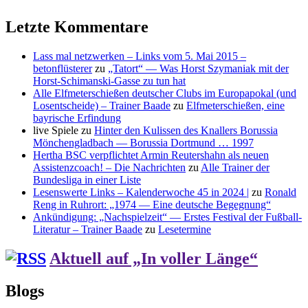
Letzte Kommentare
Lass mal netzwerken – Links vom 5. Mai 2015 –
betonflüsterer
zu
„Tatort“ — Was Horst Szymaniak mit der
Horst-Schimanski-Gasse zu tun hat
Alle Elfmeterschießen deutscher Clubs im Europapokal (und
Losentscheide) – Trainer Baade
zu
Elfmeterschießen, eine
bayrische Erfindung
live Spiele
zu
Hinter den Kulissen des Knallers Borussia
Mönchengladbach — Borussia Dortmund … 1997
Hertha BSC verpflichtet Armin Reutershahn als neuen
Assistenzcoach! – Die Nachrichten
zu
Alle Trainer der
Bundesliga in einer Liste
Lesenswerte Links – Kalenderwoche 45 in 2024 |
zu
Ronald
Reng in Ruhrort: „1974 — Eine deutsche Begegnung“
Ankündigung: „Nachspielzeit“ — Erstes Festival der Fußball-
Literatur – Trainer Baade
zu
Lesetermine
Aktuell auf „In voller Länge“
Blogs