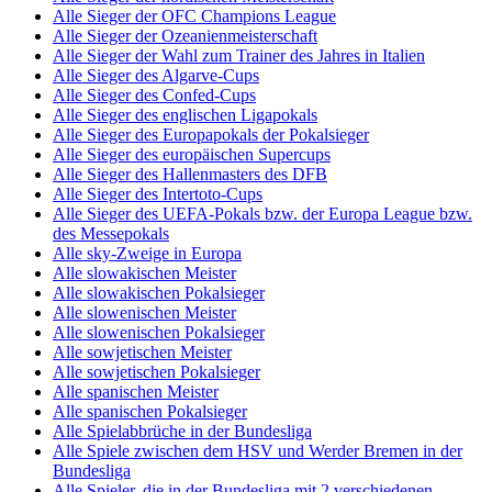
Alle Sieger der OFC Champions League
Alle Sieger der Ozeanienmeisterschaft
Alle Sieger der Wahl zum Trainer des Jahres in Italien
Alle Sieger des Algarve-Cups
Alle Sieger des Confed-Cups
Alle Sieger des englischen Ligapokals
Alle Sieger des Europapokals der Pokalsieger
Alle Sieger des europäischen Supercups
Alle Sieger des Hallenmasters des DFB
Alle Sieger des Intertoto-Cups
Alle Sieger des UEFA-Pokals bzw. der Europa League bzw.
des Messepokals
Alle sky-Zweige in Europa
Alle slowakischen Meister
Alle slowakischen Pokalsieger
Alle slowenischen Meister
Alle slowenischen Pokalsieger
Alle sowjetischen Meister
Alle sowjetischen Pokalsieger
Alle spanischen Meister
Alle spanischen Pokalsieger
Alle Spielabbrüche in der Bundesliga
Alle Spiele zwischen dem HSV und Werder Bremen in der
Bundesliga
Alle Spieler, die in der Bundesliga mit 2 verschiedenen