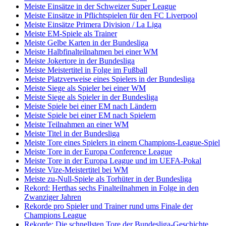
Meiste Einsätze in der Schweizer Super League
Meiste Einsätze in Pflichtspielen für den FC Liverpool
Meiste Einsätze Primera Division / La Liga
Meiste EM-Spiele als Trainer
Meiste Gelbe Karten in der Bundesliga
Meiste Halbfinalteilnahmen bei einer WM
Meiste Jokertore in der Bundesliga
Meiste Meistertitel in Folge im Fußball
Meiste Platzverweise eines Spielers in der Bundesliga
Meiste Siege als Spieler bei einer WM
Meiste Siege als Spieler in der Bundesliga
Meiste Spiele bei einer EM nach Ländern
Meiste Spiele bei einer EM nach Spielern
Meiste Teilnahmen an einer WM
Meiste Titel in der Bundesliga
Meiste Tore eines Spielers in einem Champions-League-Spiel
Meiste Tore in der Europa Conference League
Meiste Tore in der Europa League und im UEFA-Pokal
Meiste Vize-Meistertitel bei WM
Meiste zu-Null-Spiele als Torhüter in der Bundesliga
Rekord: Herthas sechs Finalteilnahmen in Folge in den
Zwanziger Jahren
Rekorde pro Spieler und Trainer rund ums Finale der
Champions League
Rekorde: Die schnellsten Tore der Bundesliga-Geschichte