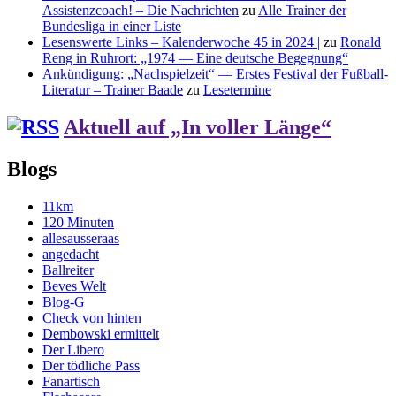
Assistenzcoach! – Die Nachrichten
zu
Alle Trainer der
Bundesliga in einer Liste
Lesenswerte Links – Kalenderwoche 45 in 2024 |
zu
Ronald
Reng in Ruhrort: „1974 — Eine deutsche Begegnung“
Ankündigung: „Nachspielzeit“ — Erstes Festival der Fußball-
Literatur – Trainer Baade
zu
Lesetermine
Aktuell auf „In voller Länge“
Blogs
11km
120 Minuten
allesausseraas
angedacht
Ballreiter
Beves Welt
Blog-G
Check von hinten
Dembowski ermittelt
Der Libero
Der tödliche Pass
Fanartisch