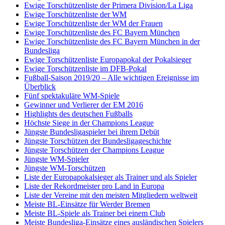
Ewige Torschützenliste der Primera Division/La Liga
Ewige Torschützenliste der WM
Ewige Torschützenliste der WM der Frauen
Ewige Torschützenliste des FC Bayern München
Ewige Torschützenliste des FC Bayern München in der
Bundesliga
Ewige Torschützenliste Europapokal der Pokalsieger
Ewige Torschützenliste im DFB-Pokal
Fußball-Saison 2019/20 – Alle wichtigen Ereignisse im
Überblick
Fünf spektakuläre WM-Spiele
Gewinner und Verlierer der EM 2016
Highlights des deutschen Fußballs
Höchste Siege in der Champions League
Jüngste Bundesligaspieler bei ihrem Debüt
Jüngste Torschützen der Bundesligageschichte
Jüngste Torschützen der Champions League
Jüngste WM-Spieler
Jüngste WM-Torschützen
Liste der Europapokalsieger als Trainer und als Spieler
Liste der Rekordmeister pro Land in Europa
Liste der Vereine mit den meisten Mitgliedern weltweit
Meiste BL-Einsätze für Werder Bremen
Meiste BL-Spiele als Trainer bei einem Club
Meiste Bundesliga-Einsätze eines ausländischen Spielers