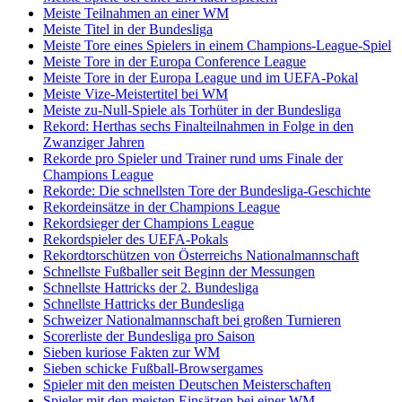
Meiste Teilnahmen an einer WM
Meiste Titel in der Bundesliga
Meiste Tore eines Spielers in einem Champions-League-Spiel
Meiste Tore in der Europa Conference League
Meiste Tore in der Europa League und im UEFA-Pokal
Meiste Vize-Meistertitel bei WM
Meiste zu-Null-Spiele als Torhüter in der Bundesliga
Rekord: Herthas sechs Finalteilnahmen in Folge in den
Zwanziger Jahren
Rekorde pro Spieler und Trainer rund ums Finale der
Champions League
Rekorde: Die schnellsten Tore der Bundesliga-Geschichte
Rekordeinsätze in der Champions League
Rekordsieger der Champions League
Rekordspieler des UEFA-Pokals
Rekordtorschützen von Österreichs Nationalmannschaft
Schnellste Fußballer seit Beginn der Messungen
Schnellste Hattricks der 2. Bundesliga
Schnellste Hattricks der Bundesliga
Schweizer Nationalmannschaft bei großen Turnieren
Scorerliste der Bundesliga pro Saison
Sieben kuriose Fakten zur WM
Sieben schicke Fußball-Browsergames
Spieler mit den meisten Deutschen Meisterschaften
Spieler mit den meisten Einsätzen bei einer WM