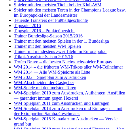
Spieler mit den meisten Titeln bei der Klub-WM
Spieler mit den meisten Toren in der Champions League bzw.
im Europapokal der Landesmeister
Teuerste Transfers der Fußballgeschichte
Tippspiel 2016
Tippspiel 2016 – Punkteübersicht
Trainer Bundesliga-Saison 2015/2016
Trainer mit den meisten Spielen in der 1. Bundesliga
Trainer mit den meisten WM-Spielen
Trainer mit mindestens zwei Titeln im Europapokal
Trikot-Ausrüster Saison 2015/16
Trofeo Bravo – die besten Nachwuchsspieler Europas
WM 2014 – die früheren WM-Trikots aller WM-Teilnehmer
WM 2014 — Alle WM-Spielorte als Liste
WM 2022 – Spielplan zum Ausdrucken
WM-Abschneiden der Gastgeber
WM-Spiele mit den meisten Toren
WM-Spielplan 2010 zum Ausdrucken, Aufhängen, Ausfüllen
— garantiert immun gegen Hexerei
WM-Spielplan 2011 zum Ausdrucken und Eintragen
WM-Spielplan 2014 zum Ausdrucken und Eintragen — mit
der Extraportion Samba-Geschmack
WM-Spielplan 2015 Kanada zum Ausdrucken — Vers le
grand but