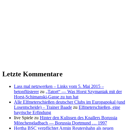
Letzte Kommentare
Lass mal netzwerken – Links vom 5. Mai 2015 –
betonflüsterer
zu
„Tatort“ — Was Horst Szymaniak mit der
Horst-Schimanski-Gasse zu tun hat
Alle Elfmeterschießen deutscher Clubs im Europapokal (und
Losentscheide) – Trainer Baade
zu
Elfmeterschießen, eine
bayrische Erfindung
live Spiele
zu
Hinter den Kulissen des Knallers Borussia
Mönchengladbach — Borussia Dortmund … 1997
Hertha BSC verpflichtet Armin Reutershahn als neuen