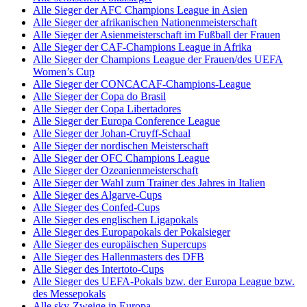
Alle Sieger der AFC Champions League in Asien
Alle Sieger der afrikanischen Nationenmeisterschaft
Alle Sieger der Asienmeisterschaft im Fußball der Frauen
Alle Sieger der CAF-Champions League in Afrika
Alle Sieger der Champions League der Frauen/des UEFA
Women’s Cup
Alle Sieger der CONCACAF-Champions-League
Alle Sieger der Copa do Brasil
Alle Sieger der Copa Libertadores
Alle Sieger der Europa Conference League
Alle Sieger der Johan-Cruyff-Schaal
Alle Sieger der nordischen Meisterschaft
Alle Sieger der OFC Champions League
Alle Sieger der Ozeanienmeisterschaft
Alle Sieger der Wahl zum Trainer des Jahres in Italien
Alle Sieger des Algarve-Cups
Alle Sieger des Confed-Cups
Alle Sieger des englischen Ligapokals
Alle Sieger des Europapokals der Pokalsieger
Alle Sieger des europäischen Supercups
Alle Sieger des Hallenmasters des DFB
Alle Sieger des Intertoto-Cups
Alle Sieger des UEFA-Pokals bzw. der Europa League bzw.
des Messepokals
Alle sky-Zweige in Europa