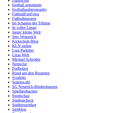
Flashscore
football arguments
footballandgeography
FußballFanFotos
Fußballmuseen
Im Schatten der Tribüne
In voller Länge
Janus' kleine Welt
Jens Weinreich
Kickschuh-Blog
KLN online
Liga Parkdrei
Lizas Welt
Michael Schröder
Netzecke
Podbolzer
Rund um den Brustring
Scudetto
Seitenwahl
SG Neureich-Bimbeshausen
Spielbeobachter
Spottschau
Stadioncheck
Stadtneurotiker
Stehblog