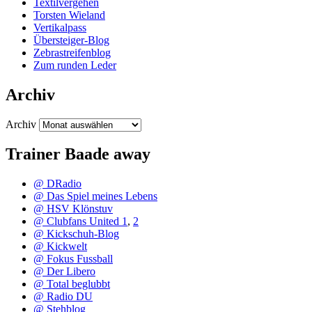
Textilvergehen
Torsten Wieland
Vertikalpass
Übersteiger-Blog
Zebrastreifenblog
Zum runden Leder
Archiv
Archiv
Trainer Baade away
@ DRadio
@ Das Spiel meines Lebens
@ HSV Klönstuv
@ Clubfans United 1
,
2
@ Kickschuh-Blog
@ Kickwelt
@ Fokus Fussball
@ Der Libero
@ Total beglubbt
@ Radio DU
@ Stehblog