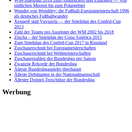
WM-Spielplan 2018 zum Ausdrucken und Eintragen — Von
südlichen Meeren bis zum Polargebiet
Wunder von Wembley: die Fußball-Europameisterschaft 1996
als deutsches Fußballwunder
Xequerê statt Vuvuzela — der Spielplan des Confed-Cup
2013
Zahl der Teams pro Ausrüster der WM 2002 bis 2018
Zincha – der Spielplan der Copa América 2015
Zum Spielplan des Confed-Cup 2017 in Russland
Zuschauerschnitt bei Europameisterschaften
Zuschauerschnitt bei Weltmeisterschaften
Zuschauerzahlen der Bundesliga pro Saison
Zwanzig Rekorde der Bundesliga
Älteste Bundesligaspieler überhaupt
Älteste Debütanten in der Nationalmannschaft
Ältester Doppel-Torschütze der Bundesliga
Werbung