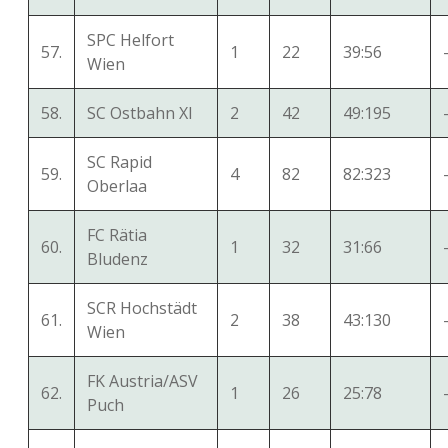
SPC Helfort
57.
1
22
39:56
Wien
58.
SC Ostbahn XI
2
42
49:195
SC Rapid
59.
4
82
82:323
Oberlaa
FC Rätia
60.
1
32
31:66
Bludenz
SCR Hochstädt
61.
2
38
43:130
Wien
FK Austria/ASV
62.
1
26
25:78
Puch