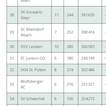
Wien
SK Vorwärts
28.
11
344
391:635
Steyr
SC Rheindorf
29.
7
252
308:416
Altach
30.
DSV Leoben
10
280
360:583
31.
FC Juniors OÖ
5
180
243:199
32.
SKN St. Pölten
8
274
302:486
Wolfsberger
33.
6
216
251:321
AC
34.
SV Schwechat
6
156
254:272