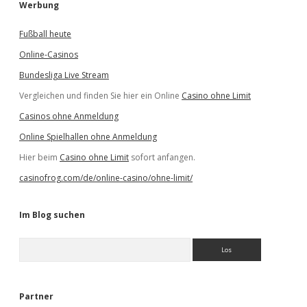
Werbung
Fußball heute
Online-Casinos
Bundesliga Live Stream
Vergleichen und finden Sie hier ein Online
Casino ohne Limit
Casinos ohne Anmeldung
Online Spielhallen ohne Anmeldung
Hier beim
Casino ohne Limit
sofort anfangen.
casinofrog.com/de/online-casino/ohne-limit/
Im Blog suchen
S
u
c
h
e
Partner
n