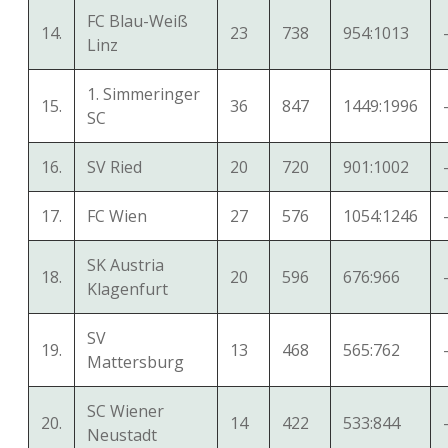
FC Blau-Weiß
14.
23
738
954:1013
Linz
1. Simmeringer
15.
36
847
1449:1996
SC
16.
SV Ried
20
720
901:1002
17.
FC Wien
27
576
1054:1246
SK Austria
18.
20
596
676:966
Klagenfurt
SV
19.
13
468
565:762
Mattersburg
SC Wiener
20.
14
422
533:844
Neustadt