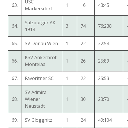
USC
63.
1
16
43:45
Markersdorf
Salzburger AK
64.
3
74
76:238
1914
65.
SV Donau Wien
1
22
32:54
KSV Ankerbrot
66.
1
26
25:89
Montelaa
67.
Favoritner SC
1
22
25:53
SV Admira
68.
Wiener
1
30
23:70
Neustadt
69.
SV Gloggnitz
1
24
49:104