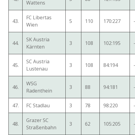
Wattens
FC Libertas
43.
5
110
170:227
Wien
SK Austria
44.
3
108
102:195
Kärnten
SC Austria
45.
3
108
84:194
Lustenau
WSG
46.
3
88
94:181
Radenthein
47.
FC Stadlau
3
78
98:220
Grazer SC
48.
3
62
105:205
Straßenbahn