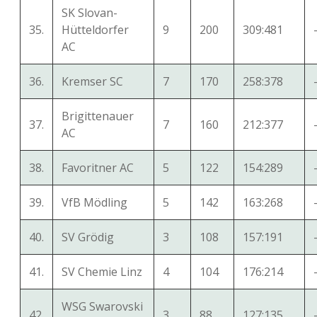
SK Slovan-
35.
Hütteldorfer
9
200
309:481
AC
36.
Kremser SC
7
170
258:378
Brigittenauer
37.
7
160
212:377
AC
38.
Favoritner AC
5
122
154:289
39.
VfB Mödling
5
142
163:268
40.
SV Grödig
3
108
157:191
41.
SV Chemie Linz
4
104
176:214
WSG Swarovski
42.
3
88
127:135