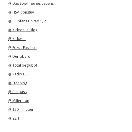
@ Das Spiel meines Lebens
@ HSV Klönstuv
@ Clubfans United 1
,
2
@ Kickschuh-Blog
@ Kickwelt
@ Fokus Fussball
@ Der Libero
@ Total beglubbt
@ Radio DU
@ Stehblog
@ fehlpass
@ Millernton
@ 120 minuten
@ ZEIT