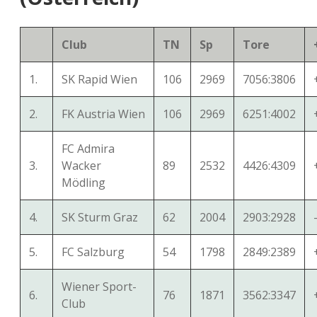
Club
TN
Sp
Tore
1.
SK Rapid Wien
106
2969
7056:3806
2.
FK Austria Wien
106
2969
6251:4002
FC Admira
3.
Wacker
89
2532
4426:4309
Mödling
4.
SK Sturm Graz
62
2004
2903:2928
5.
FC Salzburg
54
1798
2849:2389
Wiener Sport-
6.
76
1871
3562:3347
Club