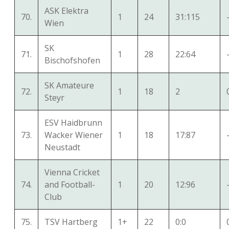
ASK Elektra
70.
1
24
31:115
Wien
SK
71.
1
28
22:64
Bischofshofen
SK Amateure
72.
1
18
2
Steyr
ESV Haidbrunn
73.
Wacker Wiener
1
18
17:87
Neustadt
Vienna Cricket
74.
and Football-
1
20
12:96
Club
75.
TSV Hartberg
1+
22
0:0