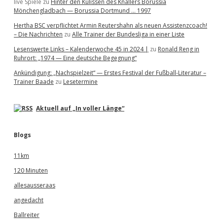
live Spiele
zu
Hinter den Kulissen des Knallers Borussia
Mönchengladbach — Borussia Dortmund … 1997
Hertha BSC verpflichtet Armin Reutershahn als neuen Assistenzcoach!
– Die Nachrichten
zu
Alle Trainer der Bundesliga in einer Liste
Lesenswerte Links – Kalenderwoche 45 in 2024 |
zu
Ronald Reng in
Ruhrort: „1974 — Eine deutsche Begegnung“
Ankündigung: „Nachspielzeit“ — Erstes Festival der Fußball-Literatur –
Trainer Baade
zu
Lesetermine
Aktuell auf „In voller Länge“
Blogs
11km
120 Minuten
allesausseraas
angedacht
Ballreiter