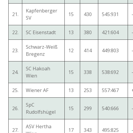
Kapfenberger
21.
15
430
545:931
SV
22.
SC Eisenstadt
13
380
421:604
Schwarz-Weiß
23.
12
414
449:803
Bregenz
SC Hakoah
24.
15
338
538:692
Wien
25.
Wiener AF
13
253
557:467
SpC
26.
15
299
540:666
Rudolfshügel
ASV Hertha
27.
17
343
495:825