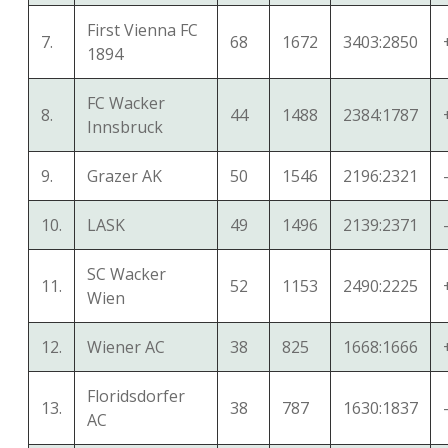
First Vienna FC
7.
68
1672
3403:2850
1894
FC Wacker
8.
44
1488
2384:1787
Innsbruck
9.
Grazer AK
50
1546
2196:2321
10.
LASK
49
1496
2139:2371
SC Wacker
11.
52
1153
2490:2225
Wien
12.
Wiener AC
38
825
1668:1666
Floridsdorfer
13.
38
787
1630:1837
AC