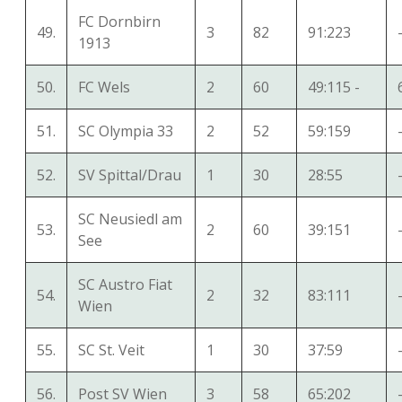
FC Dornbirn
49.
3
82
91:223
1913
50.
FC Wels
2
60
49:115 -
51.
SC Olympia 33
2
52
59:159
52.
SV Spittal/Drau
1
30
28:55
SC Neusiedl am
53.
2
60
39:151
See
SC Austro Fiat
54.
2
32
83:111
Wien
55.
SC St. Veit
1
30
37:59
56.
Post SV Wien
3
58
65:202