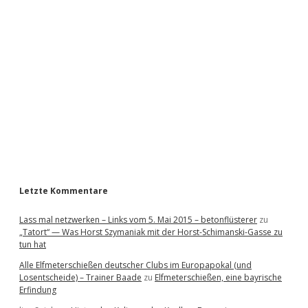
i
d
e
b
a
r
Letzte Kommentare
Lass mal netzwerken – Links vom 5. Mai 2015 – betonflüsterer
zu
„Tatort“ — Was Horst Szymaniak mit der Horst-Schimanski-Gasse zu
tun hat
Alle Elfmeterschießen deutscher Clubs im Europapokal (und
Losentscheide) – Trainer Baade
zu
Elfmeterschießen, eine bayrische
Erfindung