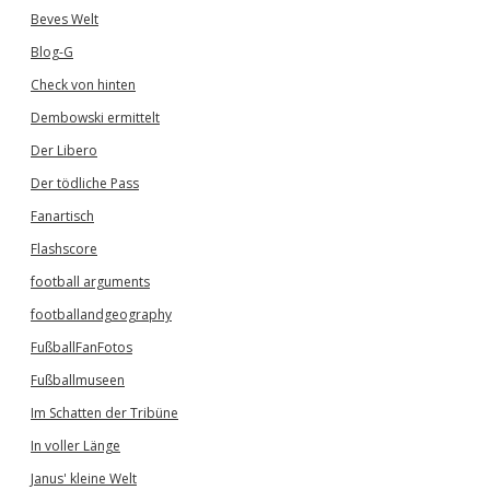
Beves Welt
Blog-G
Check von hinten
Dembowski ermittelt
Der Libero
Der tödliche Pass
Fanartisch
Flashscore
football arguments
footballandgeography
FußballFanFotos
Fußballmuseen
Im Schatten der Tribüne
In voller Länge
Janus' kleine Welt