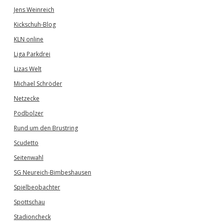
Jens Weinreich
Kickschuh-Blog
KLN online
Liga Parkdrei
Lizas Welt
Michael Schröder
Netzecke
Podbolzer
Rund um den Brustring
Scudetto
Seitenwahl
SG Neureich-Bimbeshausen
Spielbeobachter
Spottschau
Stadioncheck