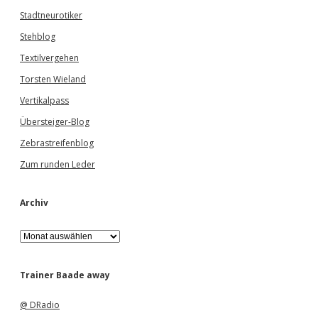
Stadtneurotiker
Stehblog
Textilvergehen
Torsten Wieland
Vertikalpass
Übersteiger-Blog
Zebrastreifenblog
Zum runden Leder
Archiv
A
r
c
h
Trainer Baade away
i
v
@ DRadio