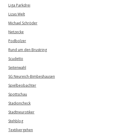
Liga Parkdrei
Lizas Welt
Michael Schröder
Netzecke
Podbolzer
Rund um den Brustring
Scudetto
Seitenwahl
SG Neureich-Bimbeshausen
Spielbeobachter
Spottschau
Stadioncheck
Stadtneurotiker
Stehblog
Textilvergehen