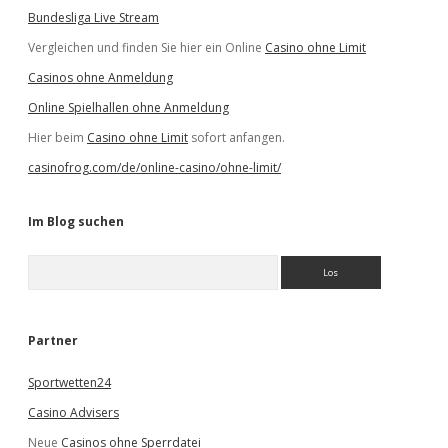
Bundesliga Live Stream
Vergleichen und finden Sie hier ein Online
Casino ohne Limit
Casinos ohne Anmeldung
Online Spielhallen ohne Anmeldung
Hier beim
Casino ohne Limit
sofort anfangen.
casinofrog.com/de/online-casino/ohne-limit/
Im Blog suchen
S
u
c
h
e
Partner
n
Sportwetten24
Casino Advisers
Neue
Casinos ohne Sperrdatei