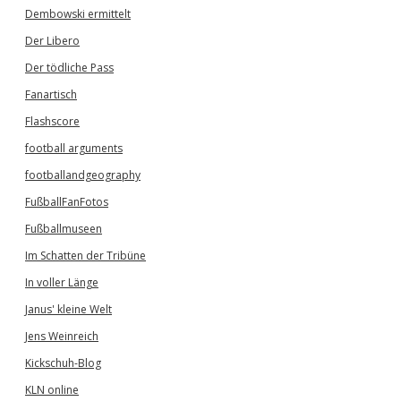
Dembowski ermittelt
Der Libero
Der tödliche Pass
Fanartisch
Flashscore
football arguments
footballandgeography
FußballFanFotos
Fußballmuseen
Im Schatten der Tribüne
In voller Länge
Janus' kleine Welt
Jens Weinreich
Kickschuh-Blog
KLN online