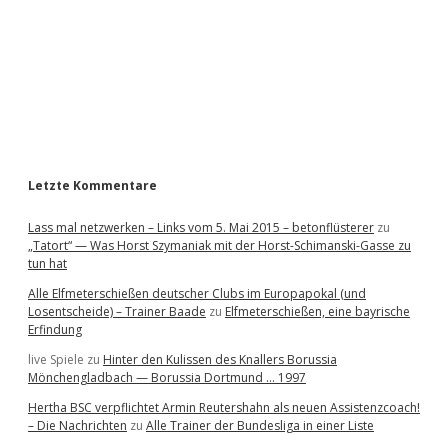
e
b
a
r
Letzte Kommentare
Lass mal netzwerken – Links vom 5. Mai 2015 – betonflüsterer
zu
„Tatort“ — Was Horst Szymaniak mit der Horst-Schimanski-Gasse zu
tun hat
Alle Elfmeterschießen deutscher Clubs im Europapokal (und
Losentscheide) – Trainer Baade
zu
Elfmeterschießen, eine bayrische
Erfindung
live Spiele
zu
Hinter den Kulissen des Knallers Borussia
Mönchengladbach — Borussia Dortmund … 1997
Hertha BSC verpflichtet Armin Reutershahn als neuen Assistenzcoach!
– Die Nachrichten
zu
Alle Trainer der Bundesliga in einer Liste