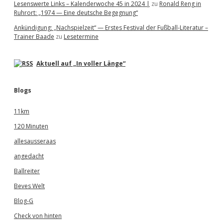
Lesenswerte Links – Kalenderwoche 45 in 2024 |
zu
Ronald Reng in
Ruhrort: „1974 — Eine deutsche Begegnung“
Ankündigung: „Nachspielzeit“ — Erstes Festival der Fußball-Literatur –
Trainer Baade
zu
Lesetermine
Aktuell auf „In voller Länge“
Blogs
11km
120 Minuten
allesausseraas
angedacht
Ballreiter
Beves Welt
Blog-G
Check von hinten