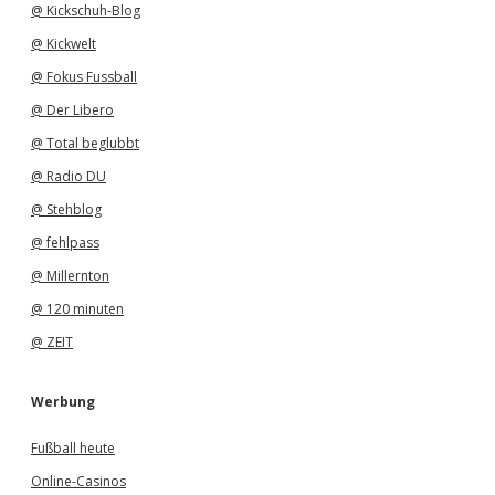
@ Kickschuh-Blog
@ Kickwelt
@ Fokus Fussball
@ Der Libero
@ Total beglubbt
@ Radio DU
@ Stehblog
@ fehlpass
@ Millernton
@ 120 minuten
@ ZEIT
Werbung
Fußball heute
Online-Casinos