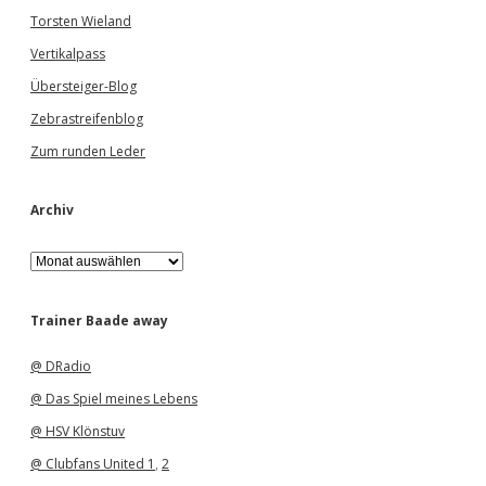
Torsten Wieland
Vertikalpass
Übersteiger-Blog
Zebrastreifenblog
Zum runden Leder
Archiv
A
r
c
h
Trainer Baade away
i
v
@ DRadio
@ Das Spiel meines Lebens
@ HSV Klönstuv
@ Clubfans United 1
,
2