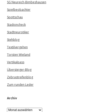
SG Neureich-Bimbeshausen
Spielbeobachter
Spottschau
Stadioncheck
Stadtneurotiker
Stehblog
Textilvergehen
Torsten Wieland
Vertikalpass
Übersteiger-Blog
Zebrastreifenblog
Zum runden Leder
Archiv
A