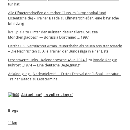
tun hat
Alle Elfmeterschießen deutscher Clubs im Europapokal (und
Losentscheide) – Trainer Baade
zu
Elfmeterschießen, eine bayrische
Erfindung
live Spiele
zu
Hinter den Kulissen des Knallers Borussia
Mönchengladbach — Borussia Dortmund … 1997
Hertha BSC verpflichtet Armin Reutershahn als neuen Assistenzcoach!
– Die Nachrichten
zu
Alle Trainer der Bundesliga in einer Liste
Lesenswerte Links – Kalenderwoche 45 in 2024 |
zu
Ronald Reng in
Ruhrort: „1974 — Eine deutsche Begegnung“
Ankündigung: „Nachspielzeit“ — Erstes Festival der Fußball-Literatur –
Trainer Baade
zu
Lesetermine
Aktuell auf „In voller Länge“
Blogs
11km