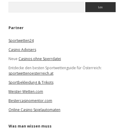
S
u
c
h
e
Partner
n
Sportwetten24
Casino Advisers
Neue
Casinos ohne Sperrdatei
Entdecke den besten Sportwettenguide für Österreich:
sportwettenoesterreich.at
Sportbekleidung & Trikots
Meister-Wetten.com
Bestercasinomentor.com
Online Casino Spielautomaten
Was man wissen muss