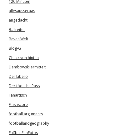
120 Minuten
allesausseraas
angedacht
Ballreiter
Beves Welt
Blog-G
Check von hinten
Dembowski ermittelt
Der Libero
Der tödliche Pass
Fanartisch
Flashscore
football arguments
footballandgeography
FußballFanFotos