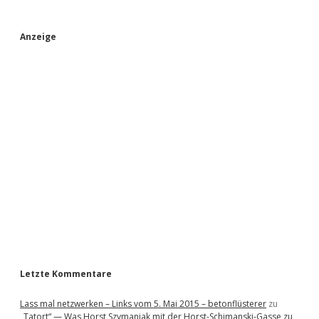
S
Anzeige
i
d
e
b
a
r
Letzte Kommentare
Lass mal netzwerken – Links vom 5. Mai 2015 – betonflüsterer
zu
„Tatort“ — Was Horst Szymaniak mit der Horst-Schimanski-Gasse zu