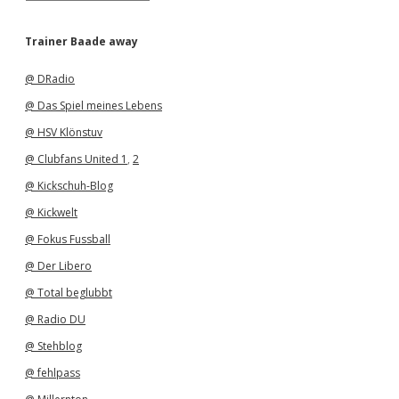
r
c
h
Trainer Baade away
i
v
@ DRadio
@ Das Spiel meines Lebens
@ HSV Klönstuv
@ Clubfans United 1
,
2
@ Kickschuh-Blog
@ Kickwelt
@ Fokus Fussball
@ Der Libero
@ Total beglubbt
@ Radio DU
@ Stehblog
@ fehlpass