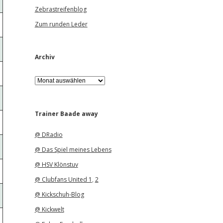
Zebrastreifenblog
Zum runden Leder
Archiv
A
r
c
h
i
Trainer Baade away
v
@ DRadio
@ Das Spiel meines Lebens
@ HSV Klönstuv
@ Clubfans United 1
,
2
@ Kickschuh-Blog
@ Kickwelt