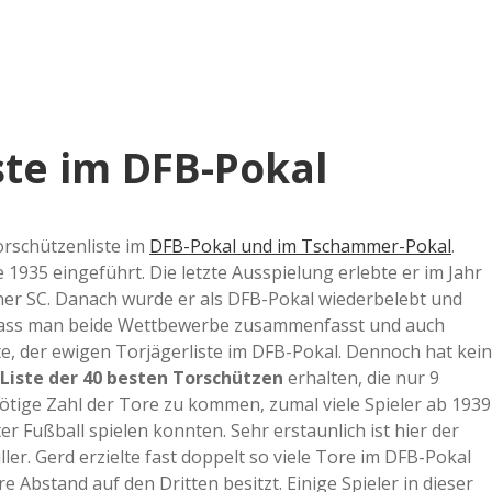
e
r
B
ste im DFB-Pokal
a
a
Torschützenliste im
DFB-Pokal und im Tschammer-Pokal
.
1935 eingeführt. Die letzte Ausspielung erlebte er im Jahr
dner SC. Danach wurde er als DFB-Pokal wiederbelebt und
d
e, dass man beide Wettbewerbe zusammenfasst und auch
e, der ewigen Torjägerliste im DFB-Pokal. Dennoch hat kein
e
Liste der 40 besten Torschützen
erhalten, die nur 9
tige Zahl der Tore zu kommen, zumal viele Spieler ab 1939
 Fußball spielen konnten. Sehr erstaunlich ist hier der
er. Gerd erzielte fast doppelt so viele Tore im DFB-Pokal
re Abstand auf den Dritten besitzt. Einige Spieler in dieser