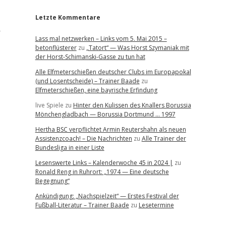
Letzte Kommentare
r
Lass mal netzwerken – Links vom 5. Mai 2015 –
betonflüsterer
zu
„Tatort“ — Was Horst Szymaniak mit
der Horst-Schimanski-Gasse zu tun hat
Alle Elfmeterschießen deutscher Clubs im Europapokal
,
(und Losentscheide) – Trainer Baade
zu
Elfmeterschießen, eine bayrische Erfindung
live Spiele
zu
Hinter den Kulissen des Knallers Borussia
Mönchengladbach — Borussia Dortmund … 1997
Hertha BSC verpflichtet Armin Reutershahn als neuen
Assistenzcoach! – Die Nachrichten
zu
Alle Trainer der
Bundesliga in einer Liste
Lesenswerte Links – Kalenderwoche 45 in 2024 |
zu
Ronald Reng in Ruhrort: „1974 — Eine deutsche
Begegnung“
Ankündigung: „Nachspielzeit“ — Erstes Festival der
Fußball-Literatur – Trainer Baade
zu
Lesetermine