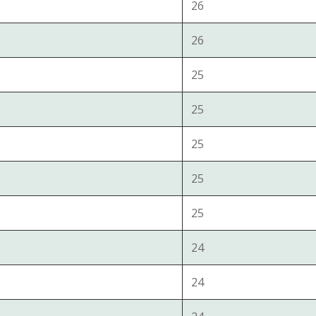
26
26
25
25
25
25
25
24
24