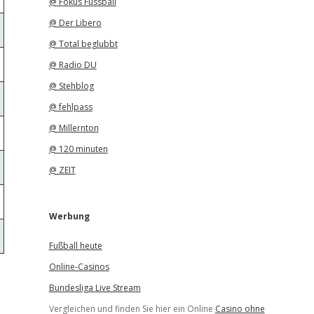
@ Fokus Fussball
@ Der Libero
@ Total beglubbt
@ Radio DU
@ Stehblog
@ fehlpass
@ Millernton
@ 120 minuten
@ ZEIT
Werbung
Fußball heute
Online-Casinos
Bundesliga Live Stream
Vergleichen und finden Sie hier ein Online
Casino ohne