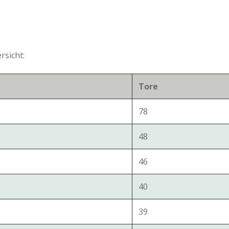
rsicht:
Tore
78
48
46
40
39