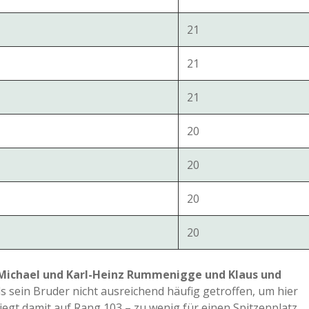
21
21
21
20
20
20
20
Michael und Karl-Heinz Rummenigge und Klaus und
s sein Bruder nicht ausreichend häufig getroffen, um hier
liegt damit auf Rang 103 – zu wenig für einen Spitzenplatz