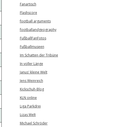
Fanartisch
Flashscore
football arguments
footballandgeography
FußballFanFotos
Fußballmuseen
Im Schatten der Tribüne
In voller Länge
Janus' kleine Welt
Jens Weinreich
Kickschuh-Blog
KLN online
Liga Parkdrei
Lizas Welt
Michael Schröder