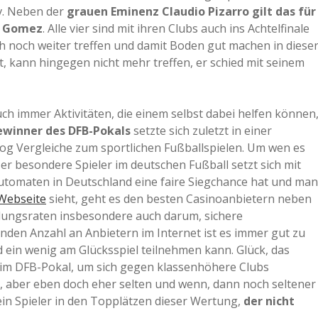
iv. Neben der
grauen Eminenz Claudio Pizarro gilt das für
o Gomez
. Alle vier sind mit ihren Clubs auch ins Achtelfinale
 noch weiter treffen und damit Boden gut machen in diese
t, kann hingegen nicht mehr treffen, er schied mit seinem
h immer Aktivitäten, die einem selbst dabei helfen können
winner des DFB-Pokals
setzte sich zuletzt in einer
zog Vergleiche zum sportlichen Fußballspielen. Um wen es
ser besondere Spieler im deutschen Fußball setzt sich mit
Automaten in Deutschland eine faire Siegchance hat und man
 Webseite
sieht, geht es den besten Casinoanbietern neben
ungsraten insbesondere auch darum, sichere
nden Anzahl an Anbietern im Internet ist es immer gut zu
d ein wenig am Glücksspiel teilnehmen kann. Glück, das
im DFB-Pokal, um sich gegen klassenhöhere Clubs
, aber eben doch eher selten und wenn, dann noch seltener
kein Spieler in den Topplätzen dieser Wertung,
der nicht