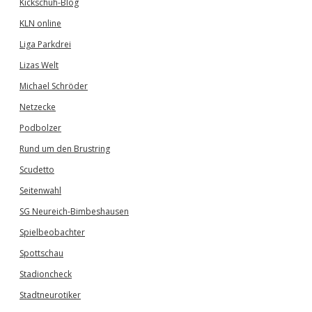
Kickschuh-Blog
KLN online
Liga Parkdrei
Lizas Welt
Michael Schröder
Netzecke
Podbolzer
Rund um den Brustring
Scudetto
Seitenwahl
SG Neureich-Bimbeshausen
Spielbeobachter
Spottschau
Stadioncheck
Stadtneurotiker