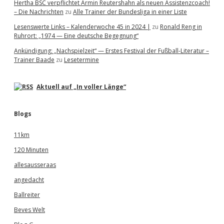
Hertha BSC verpflichtet Armin Reutershahn als neuen Assistenzcoach!
– Die Nachrichten
zu
Alle Trainer der Bundesliga in einer Liste
Lesenswerte Links – Kalenderwoche 45 in 2024 |
zu
Ronald Reng in
Ruhrort: „1974 — Eine deutsche Begegnung“
Ankündigung: „Nachspielzeit“ — Erstes Festival der Fußball-Literatur –
Trainer Baade
zu
Lesetermine
Aktuell auf „In voller Länge“
Blogs
11km
120 Minuten
allesausseraas
angedacht
Ballreiter
Beves Welt