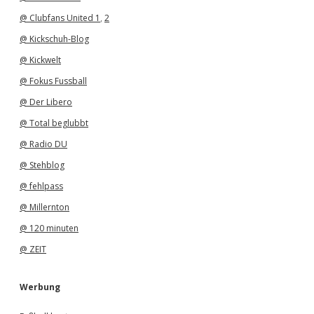
@ Clubfans United 1
,
2
@ Kickschuh-Blog
@ Kickwelt
@ Fokus Fussball
@ Der Libero
@ Total beglubbt
@ Radio DU
@ Stehblog
@ fehlpass
@ Millernton
@ 120 minuten
@ ZEIT
Werbung