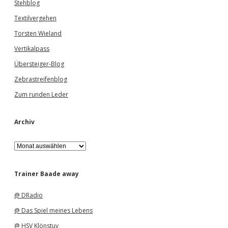
Stehblog
Textilvergehen
Torsten Wieland
Vertikalpass
Übersteiger-Blog
Zebrastreifenblog
Zum runden Leder
Archiv
A
r
c
h
Trainer Baade away
i
v
@ DRadio
@ Das Spiel meines Lebens
@ HSV Klönstuv