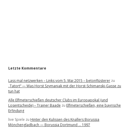
d
e
b
a
r
Letzte Kommentare
Lass mal netzwerken – Links vom 5. Mai 2015 – betonflüsterer
zu
„Tatort“ — Was Horst Szymaniak mit der Horst-Schimanski-Gasse zu
tun hat
Alle Elfmeterschießen deutscher Clubs im Europapokal (und
Losentscheide) – Trainer Baade
zu
Elfmeterschießen, eine bayrische
Erfindung
live Spiele
zu
Hinter den Kulissen des Knallers Borussia
Mönchengladbach — Borussia Dortmund … 1997