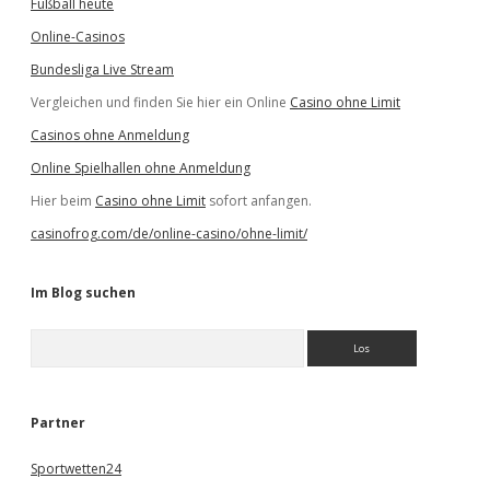
Fußball heute
Online-Casinos
Bundesliga Live Stream
Vergleichen und finden Sie hier ein Online
Casino ohne Limit
Casinos ohne Anmeldung
Online Spielhallen ohne Anmeldung
Hier beim
Casino ohne Limit
sofort anfangen.
casinofrog.com/de/online-casino/ohne-limit/
Im Blog suchen
S
u
c
h
e
Partner
n
Sportwetten24