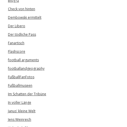
Blog-G
Check von hinten
Dembowski ermittelt
Der Libero
Der tödliche Pass
Fanartisch
Flashscore
football arguments
footballandgeography
FußballFanFotos
Fußballmuseen
Im Schatten der Tribüne
In voller Länge
Janus' kleine Welt
Jens Weinreich