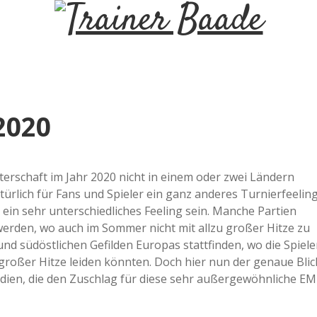
T
r
a
2020
i
n
sterschaft im Jahr 2020 nicht in einem oder zwei Ländern
atürlich für Fans und Spieler ein ganz anderes Turnierfeelin
e ein sehr unterschiedliches Feeling sein. Manche Partien
e
rden, wo auch im Sommer nicht mit allzu großer Hitze zu
nd südöstlichen Gefilden Europas stattfinden, wo die Spiele
r
großer Hitze leiden könnten. Doch hier nun der genaue Blic
adien, die den Zuschlag für diese sehr außergewöhnliche EM
B