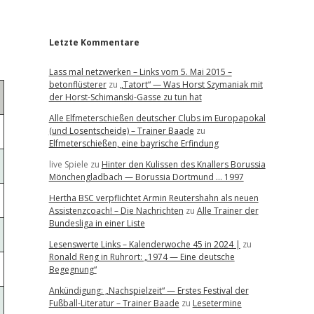
r
Letzte Kommentare
Lass mal netzwerken – Links vom 5. Mai 2015 –
betonflüsterer
zu
„Tatort“ — Was Horst Szymaniak mit
der Horst-Schimanski-Gasse zu tun hat
Alle Elfmeterschießen deutscher Clubs im Europapokal
(und Losentscheide) – Trainer Baade
zu
Elfmeterschießen, eine bayrische Erfindung
live Spiele
zu
Hinter den Kulissen des Knallers Borussia
Mönchengladbach — Borussia Dortmund … 1997
Hertha BSC verpflichtet Armin Reutershahn als neuen
Assistenzcoach! – Die Nachrichten
zu
Alle Trainer der
Bundesliga in einer Liste
Lesenswerte Links – Kalenderwoche 45 in 2024 |
zu
Ronald Reng in Ruhrort: „1974 — Eine deutsche
Begegnung“
Ankündigung: „Nachspielzeit“ — Erstes Festival der
Fußball-Literatur – Trainer Baade
zu
Lesetermine