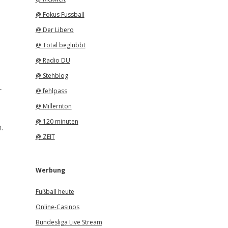
@ Fokus Fussball
@ Der Libero
@ Total beglubbt
@ Radio DU
@ Stehblog
r
@ fehlpass
@ Millernton
@ 120 minuten
.
@ ZEIT
Werbung
Fußball heute
Online-Casinos
Bundesliga Live Stream