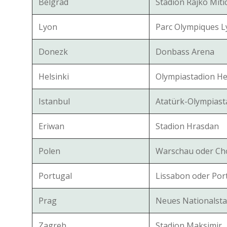
Belgrad
Stadion Rajko Miti
Lyon
Parc Olympiques L
Donezk
Donbass Arena
Helsinki
Olympiastadion He
Istanbul
Atatürk-Olympiast
Eriwan
Stadion Hrasdan
Polen
Warschau oder Ch
Portugal
Lissabon oder Por
Prag
Neues Nationalsta
Zagreb
Stadion Maksimir