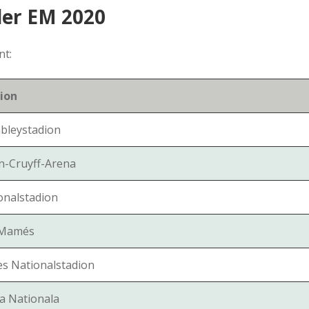
der EM 2020
a
nt:
a
ion
d
leystadion
e
n-Cruyff-Arena
onalstadion
 Mamés
s Nationalstadion
a Nationala