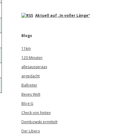
Aktuell auf „In voller Länge“
Blogs
11km
120 Minuten
allesausseraas
angedacht
Ballreiter
Beves Welt
Blog-G
Check von hinten
Dembowski ermittelt
Der Libero