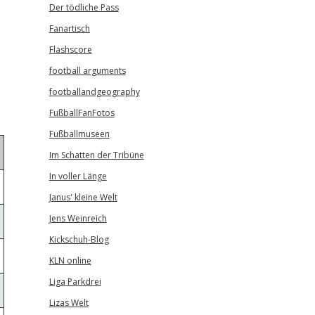
Der tödliche Pass
Fanartisch
Flashscore
football arguments
footballandgeography
FußballFanFotos
Fußballmuseen
Im Schatten der Tribüne
In voller Länge
Janus' kleine Welt
Jens Weinreich
Kickschuh-Blog
KLN online
Liga Parkdrei
Lizas Welt