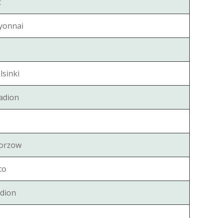
c
yonnai
lsinki
adion
orzow
to
dion