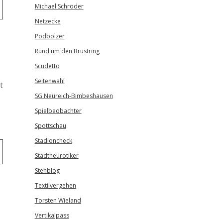
Michael Schröder
Netzecke
Podbolzer
Rund um den Brustring
Scudetto
Seitenwahl
t
SG Neureich-Bimbeshausen
Spielbeobachter
Spottschau
Stadioncheck
Stadtneurotiker
Stehblog
Textilvergehen
Torsten Wieland
Vertikalpass