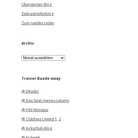
Übersteiger-Blog
Zebrastreifenblog
Zum runden Leder
Archiv
A
r
c
h
i
Trainer Baade away
v
@ DRadio
@ Das Spiel meines Lebens
@ HSV Klönstuv
@ Clubfans United 1
,
2
@ Kickschuh-Blog
@ Kickwelt