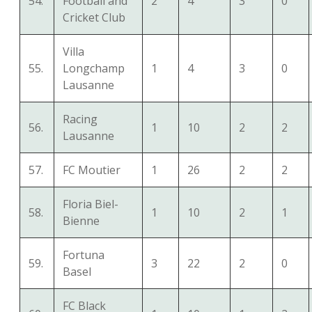
54.
Football and
2
4
3
0
Cricket Club
Villa
55.
Longchamp
1
4
3
0
Lausanne
Racing
56.
1
10
2
2
Lausanne
57.
FC Moutier
1
26
2
2
Floria Biel-
58.
1
10
2
1
Bienne
Fortuna
59.
3
22
2
0
Basel
FC Black