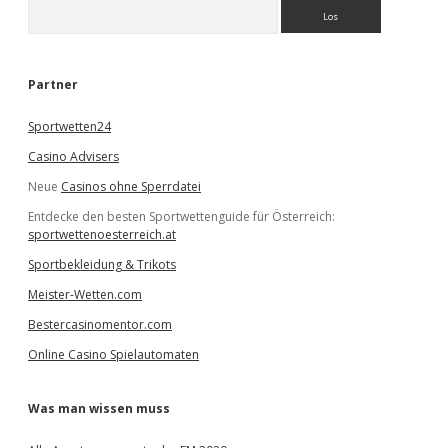
S
u
c
h
e
Partner
n
Sportwetten24
Casino Advisers
Neue
Casinos ohne Sperrdatei
Entdecke den besten Sportwettenguide für Österreich:
sportwettenoesterreich.at
Sportbekleidung & Trikots
Meister-Wetten.com
Bestercasinomentor.com
Online Casino Spielautomaten
Was man wissen muss