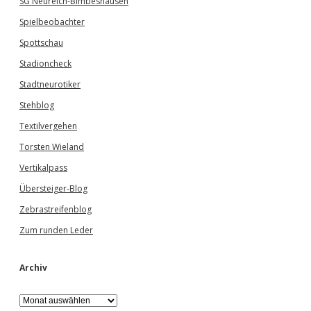
SG Neureich-Bimbeshausen
Spielbeobachter
Spottschau
Stadioncheck
Stadtneurotiker
Stehblog
Textilvergehen
Torsten Wieland
Vertikalpass
Übersteiger-Blog
Zebrastreifenblog
Zum runden Leder
Archiv
A
r