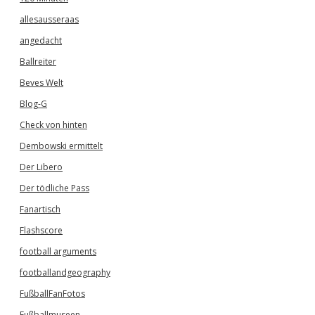
allesausseraas
angedacht
Ballreiter
Beves Welt
Blog-G
Check von hinten
Dembowski ermittelt
Der Libero
Der tödliche Pass
Fanartisch
Flashscore
football arguments
footballandgeography
FußballFanFotos
Fußballmuseen