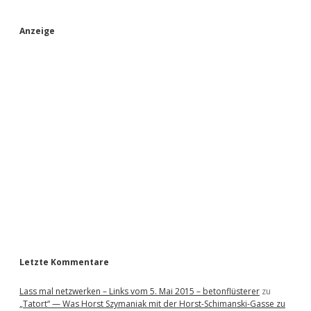
S
Anzeige
i
d
e
b
a
r
Letzte Kommentare
Lass mal netzwerken – Links vom 5. Mai 2015 – betonflüsterer
zu
„Tatort“ — Was Horst Szymaniak mit der Horst-Schimanski-Gasse zu