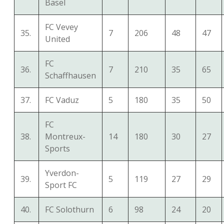
Basel
FC Vevey
35.
7
206
48
47
United
FC
36.
7
210
35
65
Schaffhausen
37.
FC Vaduz
5
180
35
50
FC
38.
Montreux-
14
180
30
27
Sports
Yverdon-
39.
5
119
27
29
Sport FC
40.
FC Solothurn
6
98
24
20