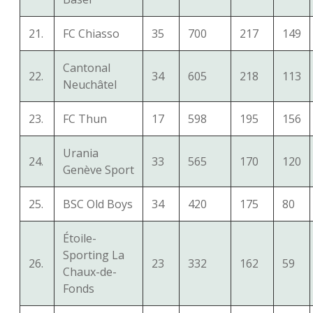
21.
FC Chiasso
35
700
217
149
Cantonal
22.
34
605
218
113
Neuchâtel
23.
FC Thun
17
598
195
156
Urania
24.
33
565
170
120
Genève Sport
25.
BSC Old Boys
34
420
175
80
Étoile-
Sporting La
26.
23
332
162
59
Chaux-de-
Fonds