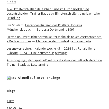
tun hat
Alle Elfmeterschießen deutscher Clubs im Europapokal (und
Losentscheide) – Trainer Baade
zu
Elfmeterschießen, eine bayrische
Erfindung
live Spiele
zu
Hinter den Kulissen des Knallers Borussia
Mönchengladbach — Borussia Dortmund … 1997
Hertha BSC verpflichtet Armin Reutershahn als neuen Assistenzcoach!
– Die Nachrichten
zu
Alle Trainer der Bundesliga in einer Liste
Lesenswerte Links – Kalenderwoche 45 in 2024 |
zu
Ronald Reng in
Ruhrort: „1974 — Eine deutsche Begegnung“
Ankündigung: „Nachspielzeit“ — Erstes Festival der Fußball-Literatur –
Trainer Baade
zu
Lesetermine
Aktuell auf „In voller Länge“
Blogs
11km
120 Minuten