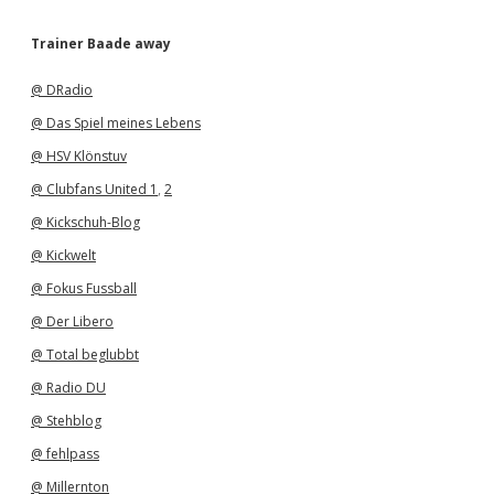
c
h
Trainer Baade away
i
v
@ DRadio
@ Das Spiel meines Lebens
@ HSV Klönstuv
@ Clubfans United 1
,
2
@ Kickschuh-Blog
@ Kickwelt
@ Fokus Fussball
@ Der Libero
@ Total beglubbt
@ Radio DU
@ Stehblog
@ fehlpass
@ Millernton