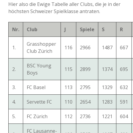
Hier also die Ewige Tabelle aller Clubs, die je in der
höchsten Schweizer Spielklasse antraten.
Nr.
Club
J
Spiele
S
R
Grasshopper
1.
116
2966
1487
667
Club Zürich
BSC Young
2.
115
2899
1374
695
Boys
3.
FC Basel
113
2795
1329
632
4.
Servette FC
110
2654
1283
591
5.
FC Zürich
112
2736
1221
604
FC Lausanne-