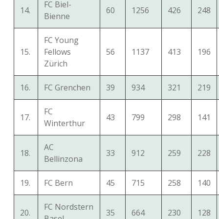
FC Biel-
14.
60
1256
426
248
Bienne
FC Young
15.
Fellows
56
1137
413
196
Zürich
16.
FC Grenchen
39
934
321
219
FC
17.
43
799
298
141
Winterthur
AC
18.
33
912
259
228
Bellinzona
19.
FC Bern
45
715
258
140
FC Nordstern
20.
35
664
230
128
Basel