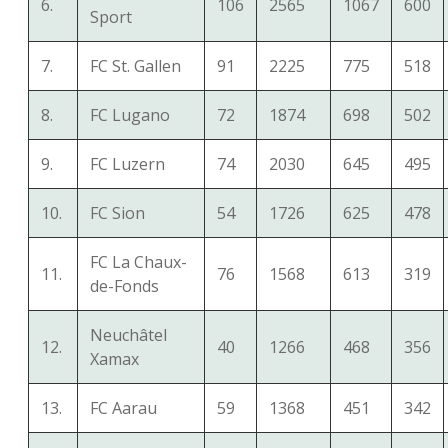
6.
106
2565
1067
600
Sport
7.
FC St. Gallen
91
2225
775
518
8.
FC Lugano
72
1874
698
502
9.
FC Luzern
74
2030
645
495
10.
FC Sion
54
1726
625
478
FC La Chaux-
11.
76
1568
613
319
de-Fonds
Neuchâtel
12.
40
1266
468
356
Xamax
13.
FC Aarau
59
1368
451
342