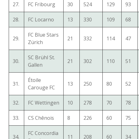
27.
FC Fribourg
30
524
129
93
28.
FC Locarno
13
330
109
68
FC Blue Stars
29.
21
332
114
47
Zürich
SC Brühl St.
30.
21
302
110
51
Gallen
Étoile
31.
13
250
80
52
Carouge FC
32.
FC Wettingen
10
278
70
78
33.
CS Chênois
8
226
60
75
FC Concordia
34.
11
208
60
34