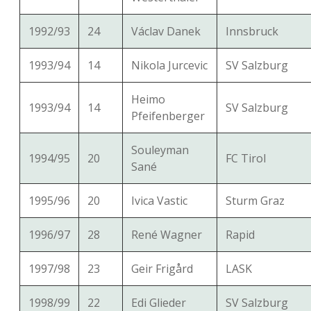
1992/93
24
Václav Danek
Innsbruck
1993/94
14
Nikola Jurcevic
SV Salzburg
Heimo
1993/94
14
SV Salzburg
Pfeifenberger
Souleyman
1994/95
20
FC Tirol
Sané
1995/96
20
Ivica Vastic
Sturm Graz
1996/97
28
René Wagner
Rapid
1997/98
23
Geir Frigård
LASK
1998/99
22
Edi Glieder
SV Salzburg