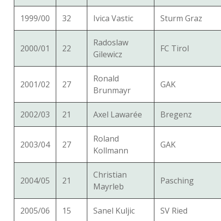
1999/00
32
Ivica Vastic
Sturm Graz
Radoslaw
2000/01
22
FC Tirol
Gilewicz
Ronald
2001/02
27
GAK
Brunmayr
2002/03
21
Axel Lawarée
Bregenz
Roland
2003/04
27
GAK
Kollmann
Christian
2004/05
21
Pasching
Mayrleb
2005/06
15
Sanel Kuljic
SV Ried