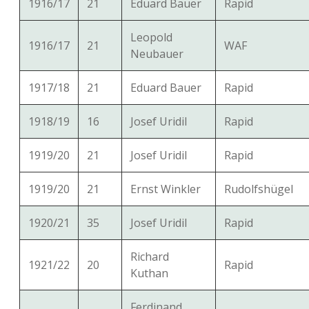
1916/17
21
Eduard Bauer
Rapid
Leopold
1916/17
21
WAF
Neubauer
1917/18
21
Eduard Bauer
Rapid
1918/19
16
Josef Uridil
Rapid
1919/20
21
Josef Uridil
Rapid
1919/20
21
Ernst Winkler
Rudolfshügel
1920/21
35
Josef Uridil
Rapid
Richard
1921/22
20
Rapid
Kuthan
Ferdinand