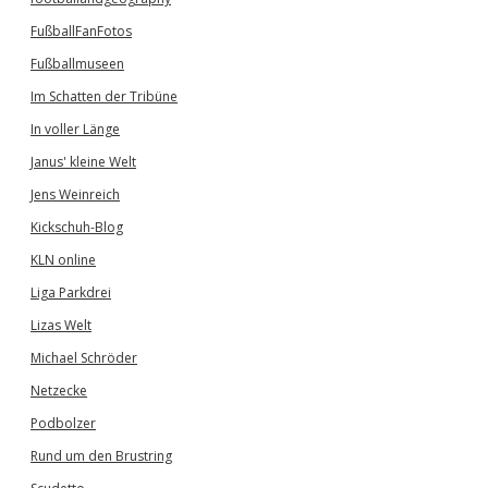
FußballFanFotos
Fußballmuseen
Im Schatten der Tribüne
In voller Länge
Janus' kleine Welt
Jens Weinreich
Kickschuh-Blog
KLN online
Liga Parkdrei
Lizas Welt
Michael Schröder
Netzecke
Podbolzer
Rund um den Brustring