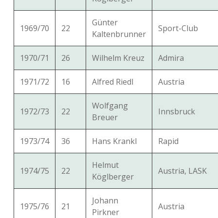
Günter
1969/70
22
Sport-Club
Kaltenbrunner
1970/71
26
Wilhelm Kreuz
Admira
1971/72
16
Alfred Riedl
Austria
Wolfgang
1972/73
22
Innsbruck
Breuer
1973/74
36
Hans Krankl
Rapid
Helmut
1974/75
22
Austria, LASK
Köglberger
Johann
1975/76
21
Austria
Pirkner