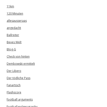
11km
120 Minuten
allesausseraas
angedacht
Ballreiter
Beves Welt
Blog-G
Check von hinten
Dembowski ermittelt
Der Libero
Der tödliche Pass
Fanartisch
Flashscore
football arguments
footballandgeography