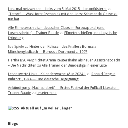
Lass mal netzwerken – Links vom 5. Mai 2015 – betonflüsterer
zu
„Tatort“ — Was Horst Szymaniak mit der Horst-Schimanski-Gasse zu
tun hat
Alle Elfmeterschießen deutscher Clubs im Europapokal (und
Losentscheide) – Trainer Baade
zu
Elfmeterschießen, eine bayrische
Erfindung
live Spiele
zu
Hinter den Kulissen des Knallers Borussia
Mönchengladbach — Borussia Dortmund … 1997
Hertha BSC verpflichtet Armin Reutershahn als neuen Assistenzcoach!
– Die Nachrichten
zu
Alle Trainer der Bundesliga in einer Liste
Lesenswerte Links – Kalenderwoche 45 in 2024 |
zu
Ronald Reng in
Ruhrort: „1974 — Eine deutsche Begegnung“
Ankündigung: „Nachspielzeit“ — Erstes Festival der Fußball-Literatur –
Trainer Baade
zu
Lesetermine
Aktuell auf „In voller Länge“
Blogs