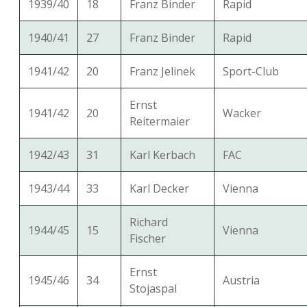
1939/40
18
Franz Binder
Rapid
1940/41
27
Franz Binder
Rapid
1941/42
20
Franz Jelinek
Sport-Club
Ernst
1941/42
20
Wacker
Reitermaier
1942/43
31
Karl Kerbach
FAC
1943/44
33
Karl Decker
Vienna
Richard
1944/45
15
Vienna
Fischer
Ernst
1945/46
34
Austria
Stojaspal