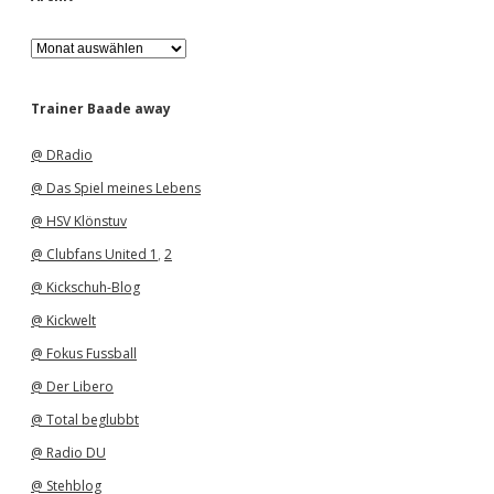
A
r
c
h
Trainer Baade away
i
v
@ DRadio
@ Das Spiel meines Lebens
@ HSV Klönstuv
@ Clubfans United 1
,
2
@ Kickschuh-Blog
@ Kickwelt
@ Fokus Fussball
@ Der Libero
@ Total beglubbt
@ Radio DU
@ Stehblog