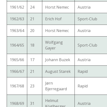
1961/62
24
Horst Nemec
Austria
1962/63
21
Erich Hof
Sport-Club
1963/64
20
Horst Nemec
Austria
Wolfgang
1964/65
18
Sport-Club
Gayer
1965/66
17
Johann Buzek
Austria
1966/67
21
August Starek
Rapid
Jørn
1967/68
23
Rapid
Bjerregaard
Helmut
1968/69
31
Austria
Köglberger