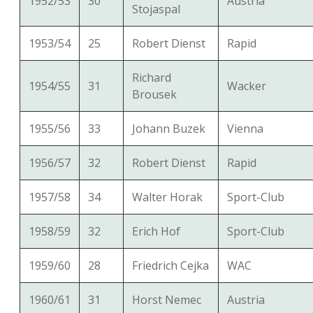
1952/53
30
Austria
Stojaspal
1953/54
25
Robert Dienst
Rapid
Richard
1954/55
31
Wacker
Brousek
1955/56
33
Johann Buzek
Vienna
1956/57
32
Robert Dienst
Rapid
1957/58
34
Walter Horak
Sport-Club
1958/59
32
Erich Hof
Sport-Club
1959/60
28
Friedrich Cejka
WAC
1960/61
31
Horst Nemec
Austria