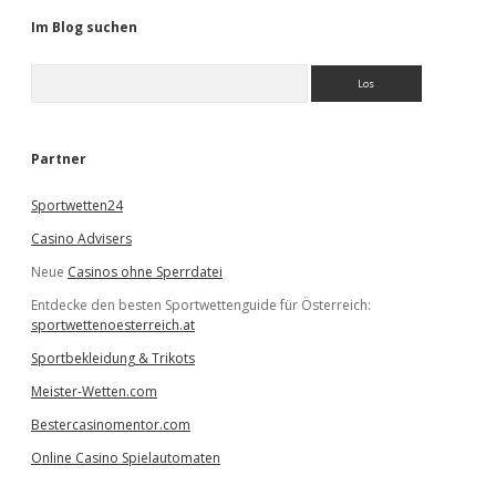
Im Blog suchen
S
u
c
h
e
Partner
n
Sportwetten24
Casino Advisers
Neue
Casinos ohne Sperrdatei
Entdecke den besten Sportwettenguide für Österreich:
sportwettenoesterreich.at
Sportbekleidung & Trikots
Meister-Wetten.com
Bestercasinomentor.com
Online Casino Spielautomaten