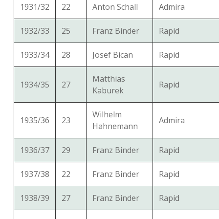
1931/32
22
Anton Schall
Admira
1932/33
25
Franz Binder
Rapid
1933/34
28
Josef Bican
Rapid
Matthias
1934/35
27
Rapid
Kaburek
Wilhelm
1935/36
23
Admira
Hahnemann
1936/37
29
Franz Binder
Rapid
1937/38
22
Franz Binder
Rapid
1938/39
27
Franz Binder
Rapid