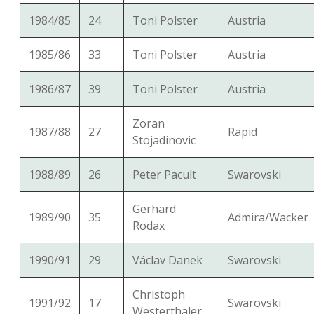
1984/85
24
Toni Polster
Austria
1985/86
33
Toni Polster
Austria
1986/87
39
Toni Polster
Austria
Zoran
1987/88
27
Rapid
Stojadinovic
1988/89
26
Peter Pacult
Swarovski
Gerhard
1989/90
35
Admira/Wacker
Rodax
1990/91
29
Václav Danek
Swarovski
Christoph
1991/92
17
Swarovski
Westerthaler