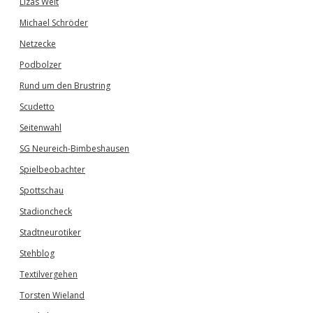
Lizas Welt
Michael Schröder
Netzecke
Podbolzer
Rund um den Brustring
Scudetto
Seitenwahl
SG Neureich-Bimbeshausen
Spielbeobachter
Spottschau
Stadioncheck
Stadtneurotiker
Stehblog
Textilvergehen
Torsten Wieland