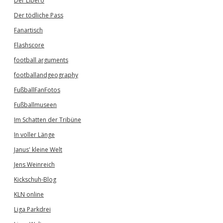
Der Libero
Der tödliche Pass
Fanartisch
Flashscore
football arguments
footballandgeography
FußballFanFotos
Fußballmuseen
Im Schatten der Tribüne
In voller Länge
Janus' kleine Welt
Jens Weinreich
Kickschuh-Blog
KLN online
Liga Parkdrei