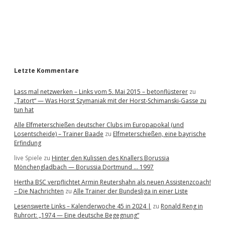
b
a
r
Letzte Kommentare
Lass mal netzwerken – Links vom 5. Mai 2015 – betonflüsterer
zu
„Tatort“ — Was Horst Szymaniak mit der Horst-Schimanski-Gasse zu
tun hat
Alle Elfmeterschießen deutscher Clubs im Europapokal (und
Losentscheide) – Trainer Baade
zu
Elfmeterschießen, eine bayrische
Erfindung
live Spiele
zu
Hinter den Kulissen des Knallers Borussia
Mönchengladbach — Borussia Dortmund … 1997
Hertha BSC verpflichtet Armin Reutershahn als neuen Assistenzcoach!
– Die Nachrichten
zu
Alle Trainer der Bundesliga in einer Liste
Lesenswerte Links – Kalenderwoche 45 in 2024 |
zu
Ronald Reng in
Ruhrort: „1974 — Eine deutsche Begegnung“