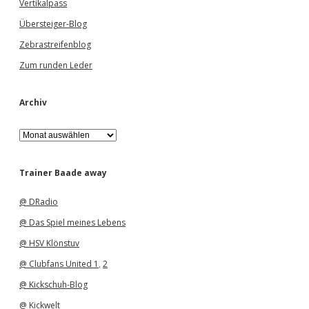
Vertikalpass
Übersteiger-Blog
Zebrastreifenblog
Zum runden Leder
Archiv
A
r
c
h
Trainer Baade away
i
v
@ DRadio
@ Das Spiel meines Lebens
@ HSV Klönstuv
@ Clubfans United 1
,
2
@ Kickschuh-Blog
@ Kickwelt