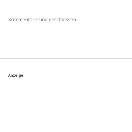
Kommentare sind geschlossen.
S
Anzeige
i
d
e