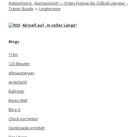
Ankündigung: „Nachspielzeit“ — Erstes Festival der Fußball-Literatur –
Trainer Baade
zu
Lesetermine
Aktuell auf „In voller Länge“
Blogs
11km
120 Minuten
allesausseraas
angedacht
Ballreiter
Beves Welt
Blog-G
Check von hinten
Dembowski ermittelt