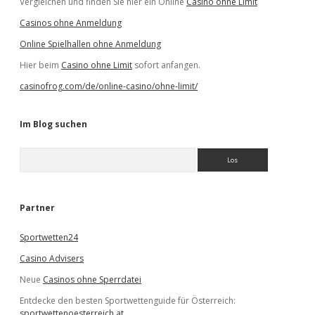
Vergleichen und finden Sie hier ein Online
Casino ohne Limit
Casinos ohne Anmeldung
Online Spielhallen ohne Anmeldung
Hier beim
Casino ohne Limit
sofort anfangen.
casinofrog.com/de/online-casino/ohne-limit/
Im Blog suchen
S
u
c
h
e
Partner
n
Sportwetten24
Casino Advisers
Neue
Casinos ohne Sperrdatei
Entdecke den besten Sportwettenguide für Österreich:
sportwettenoesterreich.at