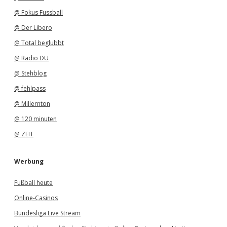
@ Fokus Fussball
@ Der Libero
@ Total beglubbt
@ Radio DU
@ Stehblog
@ fehlpass
@ Millernton
@ 120 minuten
@ ZEIT
Werbung
Fußball heute
Online-Casinos
Bundesliga Live Stream