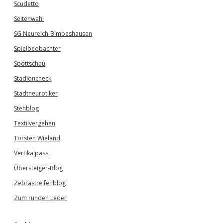
Scudetto
Seitenwahl
SG Neureich-Bimbeshausen
Spielbeobachter
Spottschau
Stadioncheck
Stadtneurotiker
Stehblog
Textilvergehen
Torsten Wieland
Vertikalpass
Übersteiger-Blog
Zebrastreifenblog
Zum runden Leder