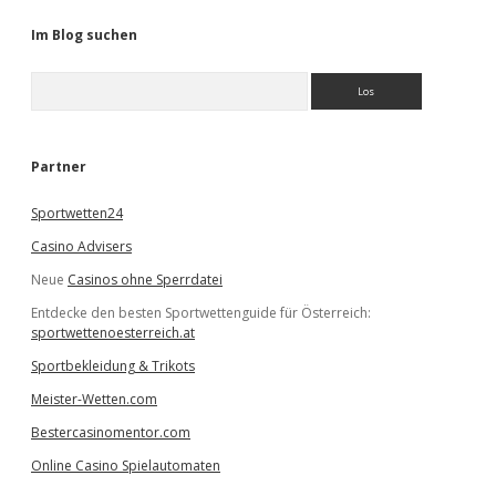
Im Blog suchen
S
u
c
h
e
Partner
n
Sportwetten24
Casino Advisers
Neue
Casinos ohne Sperrdatei
Entdecke den besten Sportwettenguide für Österreich:
sportwettenoesterreich.at
Sportbekleidung & Trikots
Meister-Wetten.com
Bestercasinomentor.com
Online Casino Spielautomaten