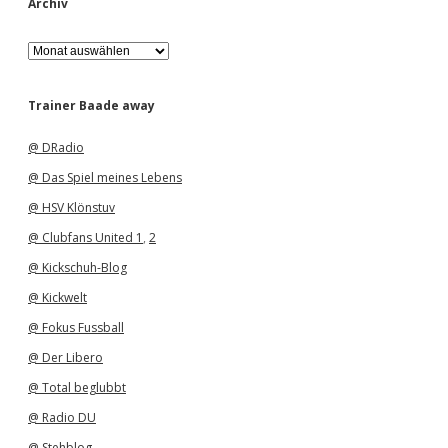
Archiv
A
r
c
h
Trainer Baade away
i
v
@ DRadio
@ Das Spiel meines Lebens
@ HSV Klönstuv
@ Clubfans United 1
,
2
@ Kickschuh-Blog
@ Kickwelt
@ Fokus Fussball
@ Der Libero
@ Total beglubbt
@ Radio DU
@ Stehblog