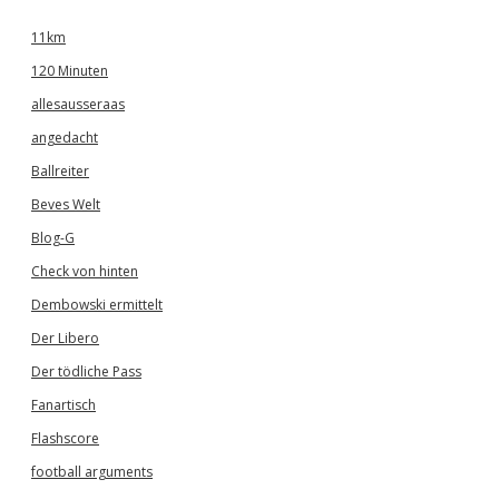
11km
120 Minuten
allesausseraas
angedacht
Ballreiter
Beves Welt
Blog-G
Check von hinten
Dembowski ermittelt
Der Libero
Der tödliche Pass
Fanartisch
Flashscore
football arguments