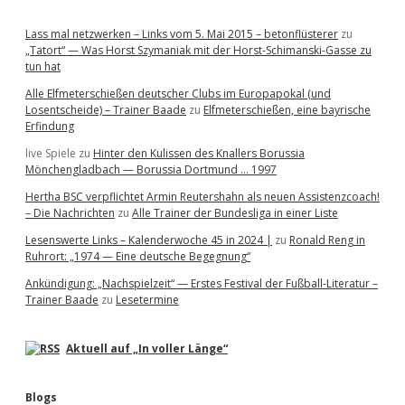
Lass mal netzwerken – Links vom 5. Mai 2015 – betonflüsterer
zu
„Tatort“ — Was Horst Szymaniak mit der Horst-Schimanski-Gasse zu
tun hat
Alle Elfmeterschießen deutscher Clubs im Europapokal (und
Losentscheide) – Trainer Baade
zu
Elfmeterschießen, eine bayrische
Erfindung
live Spiele
zu
Hinter den Kulissen des Knallers Borussia
Mönchengladbach — Borussia Dortmund … 1997
Hertha BSC verpflichtet Armin Reutershahn als neuen Assistenzcoach!
– Die Nachrichten
zu
Alle Trainer der Bundesliga in einer Liste
Lesenswerte Links – Kalenderwoche 45 in 2024 |
zu
Ronald Reng in
Ruhrort: „1974 — Eine deutsche Begegnung“
Ankündigung: „Nachspielzeit“ — Erstes Festival der Fußball-Literatur –
Trainer Baade
zu
Lesetermine
Aktuell auf „In voller Länge“
Blogs