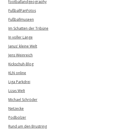
footballandgeography
FußballFanFotos
Fußballmuseen
Im Schatten der Tribüne
In voller Länge
Janus' kleine Welt
Jens Weinreich
Kickschuh-Blog
KLN online
Liga Parkdrei
Lizas Welt
Michael Schröder
Netzecke
Podbolzer
Rund um den Brustring