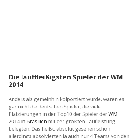
a
d
e
Die lauffleißigsten Spieler der WM
2014
Anders als gemeinhin kolportiert wurde, waren es
gar nicht die deutschen Spieler, die viele
Platzierungen in der Top10 der Spieler der
WM
2014 in Brasilien
mit der größten Laufleistung
belegten. Das heißt, absolut gesehen schon,
allerdings absolvierten ja auch nur 4 Teams von den