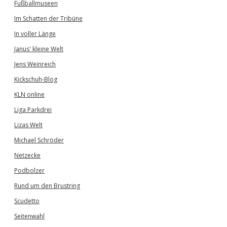
Fußballmuseen
Im Schatten der Tribüne
In voller Länge
Janus' kleine Welt
Jens Weinreich
Kickschuh-Blog
KLN online
Liga Parkdrei
Lizas Welt
Michael Schröder
Netzecke
Podbolzer
Rund um den Brustring
Scudetto
Seitenwahl