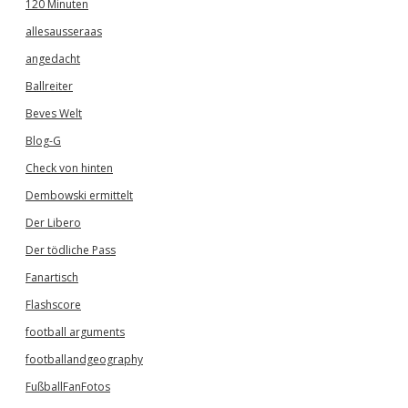
120 Minuten
allesausseraas
angedacht
Ballreiter
Beves Welt
Blog-G
Check von hinten
Dembowski ermittelt
Der Libero
Der tödliche Pass
Fanartisch
Flashscore
football arguments
footballandgeography
FußballFanFotos