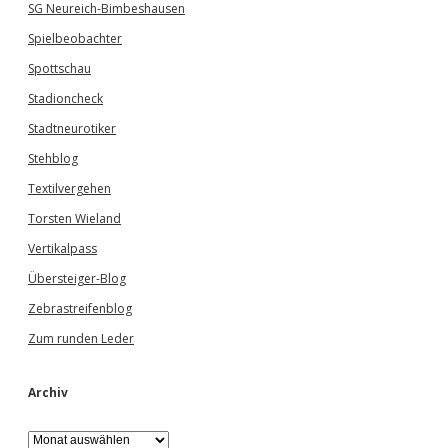
SG Neureich-Bimbeshausen
Spielbeobachter
Spottschau
Stadioncheck
Stadtneurotiker
Stehblog
Textilvergehen
Torsten Wieland
Vertikalpass
Übersteiger-Blog
Zebrastreifenblog
Zum runden Leder
Archiv
A