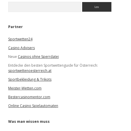
S
u
c
h
e
Partner
n
Sportwetten24
Casino Advisers
Neue
Casinos ohne Sperrdatei
Entdecke den besten Sportwettenguide für Österreich:
sportwettenoesterreich.at
Sportbekleidung & Trikots
Meister-Wetten.com
Bestercasinomentor.com
Online Casino Spielautomaten
Was man wissen muss