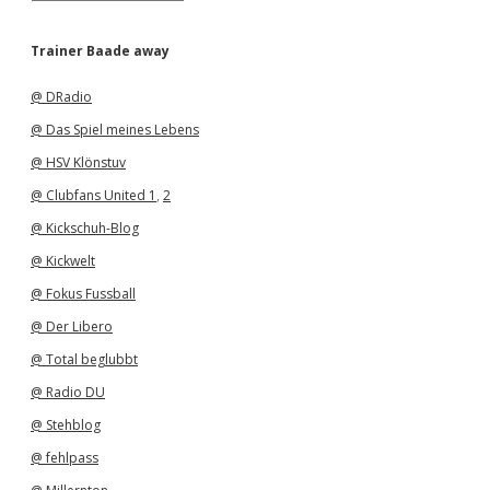
r
c
h
Trainer Baade away
i
v
@ DRadio
@ Das Spiel meines Lebens
@ HSV Klönstuv
@ Clubfans United 1
,
2
@ Kickschuh-Blog
@ Kickwelt
@ Fokus Fussball
@ Der Libero
@ Total beglubbt
@ Radio DU
@ Stehblog
@ fehlpass