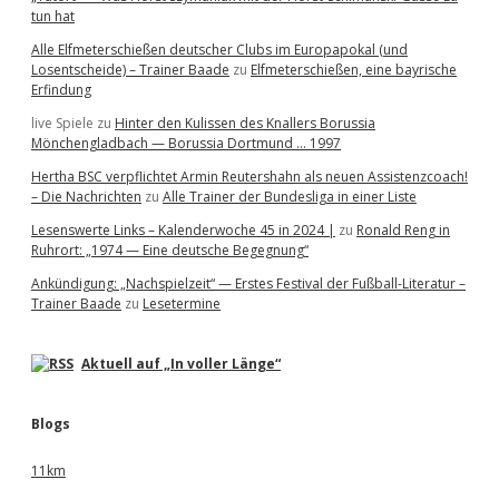
tun hat
Alle Elfmeterschießen deutscher Clubs im Europapokal (und
Losentscheide) – Trainer Baade
zu
Elfmeterschießen, eine bayrische
Erfindung
live Spiele
zu
Hinter den Kulissen des Knallers Borussia
Mönchengladbach — Borussia Dortmund … 1997
Hertha BSC verpflichtet Armin Reutershahn als neuen Assistenzcoach!
– Die Nachrichten
zu
Alle Trainer der Bundesliga in einer Liste
Lesenswerte Links – Kalenderwoche 45 in 2024 |
zu
Ronald Reng in
Ruhrort: „1974 — Eine deutsche Begegnung“
Ankündigung: „Nachspielzeit“ — Erstes Festival der Fußball-Literatur –
Trainer Baade
zu
Lesetermine
Aktuell auf „In voller Länge“
Blogs
11km