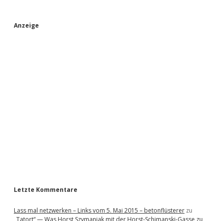
S
Anzeige
i
d
e
b
a
r
Letzte Kommentare
Lass mal netzwerken – Links vom 5. Mai 2015 – betonflüsterer
zu
„Tatort“ — Was Horst Szymaniak mit der Horst-Schimanski-Gasse zu