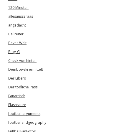
120 Minuten
allesausseraas
angedacht
Ballreiter
Beves Welt
Blog-G
Check von hinten
Dembowski ermittelt
Der Libero
Der tödliche Pass
Fanartisch
Flashscore
football arguments
footballandgeography
FußballFanFotos