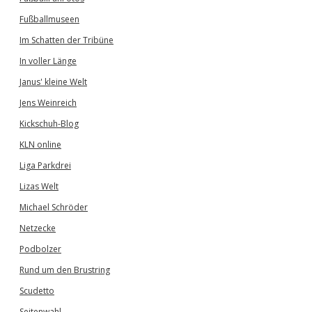
Fußballmuseen
Im Schatten der Tribüne
In voller Länge
Janus' kleine Welt
Jens Weinreich
Kickschuh-Blog
KLN online
Liga Parkdrei
Lizas Welt
Michael Schröder
Netzecke
Podbolzer
Rund um den Brustring
Scudetto
Seitenwahl