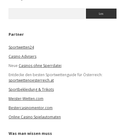
S
u
c
h
e
Partner
n
Sportwetten24
Casino Advisers
Neue
Casinos ohne Sperrdatei
Entdecke den besten Sportwettenguide für Österreich:
sportwettenoesterreich.at
Sportbekleidung & Trikots
Meister-Wetten.com
Bestercasinomentor.com
Online Casino Spielautomaten
Was man wissen muss