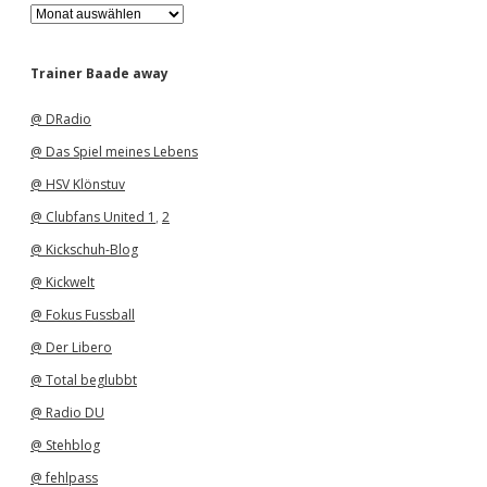
A
r
c
h
Trainer Baade away
i
v
@ DRadio
@ Das Spiel meines Lebens
@ HSV Klönstuv
@ Clubfans United 1
,
2
@ Kickschuh-Blog
@ Kickwelt
@ Fokus Fussball
@ Der Libero
@ Total beglubbt
@ Radio DU
@ Stehblog
@ fehlpass