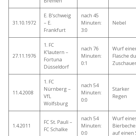
Bremen
E. B’schweig
nach 45
31.10.1972
– E.
Minuten:
Nebel
Frankfurt
3:0
1. FC
nach 76
Wurf eine
K‘lautern –
27.11.1976
Minuten:
Flasche d
Fortuna
0:1
Zuschaue
Düsseldorf
1. FC
nach 54
Nürnberg –
Starker
11.4.2008
Minuten:
VfL
Regen
0:0
Wolfsburg
nach 54
Wurf eine
FC St. Pauli –
1.4.2011
Minuten:
Bierbeche
FC Schalke
0:0
auf einen