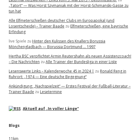
„Tatort“ — Was Horst Szymaniak mit der Horst-Schimanski-Gasse zu
tun hat
Alle Elfmeterschießen deutscher Clubs im Europapokal (und
Losentscheide) – Trainer Baade
zu
Elfmeterschießen, eine bayrische
Erfindung
live Spiele
zu
Hinter den Kulissen des Knallers Borussia
Mönchengladbach — Borussia Dortmund … 1997
Hertha BSC verpflichtet Armin Reutershahn als neuen Assistenzcoach!
– Die Nachrichten
zu
Alle Trainer der Bundesliga in einer Liste
Lesenswerte Links – Kalenderwoche 45 in 2024 |
zu
Ronald Reng in
Ruhrort: „1974 — Eine deutsche Begegnung“
Ankündigung: „Nachspielzeit“ — Erstes Festival der Fußball-Literatur –
Trainer Baade
zu
Lesetermine
Aktuell auf „In voller Länge“
Blogs
11km