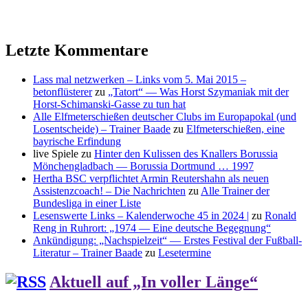
Letzte Kommentare
Lass mal netzwerken – Links vom 5. Mai 2015 –
betonflüsterer
zu
„Tatort“ — Was Horst Szymaniak mit der
Horst-Schimanski-Gasse zu tun hat
Alle Elfmeterschießen deutscher Clubs im Europapokal (und
Losentscheide) – Trainer Baade
zu
Elfmeterschießen, eine
bayrische Erfindung
live Spiele
zu
Hinter den Kulissen des Knallers Borussia
Mönchengladbach — Borussia Dortmund … 1997
Hertha BSC verpflichtet Armin Reutershahn als neuen
Assistenzcoach! – Die Nachrichten
zu
Alle Trainer der
Bundesliga in einer Liste
Lesenswerte Links – Kalenderwoche 45 in 2024 |
zu
Ronald
Reng in Ruhrort: „1974 — Eine deutsche Begegnung“
Ankündigung: „Nachspielzeit“ — Erstes Festival der Fußball-
Literatur – Trainer Baade
zu
Lesetermine
Aktuell auf „In voller Länge“