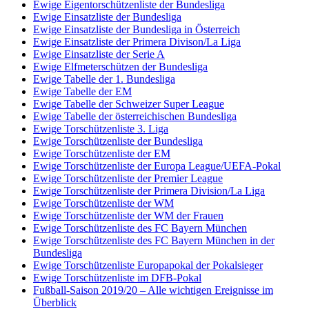
Ewige Eigentorschützenliste der Bundesliga
Ewige Einsatzliste der Bundesliga
Ewige Einsatzliste der Bundesliga in Österreich
Ewige Einsatzliste der Primera Divison/La Liga
Ewige Einsatzliste der Serie A
Ewige Elfmeterschützen der Bundesliga
Ewige Tabelle der 1. Bundesliga
Ewige Tabelle der EM
Ewige Tabelle der Schweizer Super League
Ewige Tabelle der österreichischen Bundesliga
Ewige Torschützenliste 3. Liga
Ewige Torschützenliste der Bundesliga
Ewige Torschützenliste der EM
Ewige Torschützenliste der Europa League/UEFA-Pokal
Ewige Torschützenliste der Premier League
Ewige Torschützenliste der Primera Division/La Liga
Ewige Torschützenliste der WM
Ewige Torschützenliste der WM der Frauen
Ewige Torschützenliste des FC Bayern München
Ewige Torschützenliste des FC Bayern München in der
Bundesliga
Ewige Torschützenliste Europapokal der Pokalsieger
Ewige Torschützenliste im DFB-Pokal
Fußball-Saison 2019/20 – Alle wichtigen Ereignisse im
Überblick