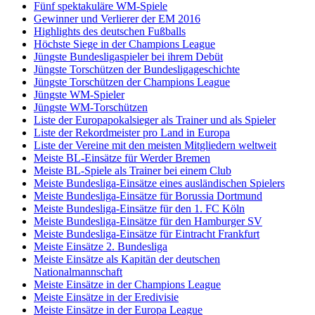
Fünf spektakuläre WM-Spiele
Gewinner und Verlierer der EM 2016
Highlights des deutschen Fußballs
Höchste Siege in der Champions League
Jüngste Bundesligaspieler bei ihrem Debüt
Jüngste Torschützen der Bundesligageschichte
Jüngste Torschützen der Champions League
Jüngste WM-Spieler
Jüngste WM-Torschützen
Liste der Europapokalsieger als Trainer und als Spieler
Liste der Rekordmeister pro Land in Europa
Liste der Vereine mit den meisten Mitgliedern weltweit
Meiste BL-Einsätze für Werder Bremen
Meiste BL-Spiele als Trainer bei einem Club
Meiste Bundesliga-Einsätze eines ausländischen Spielers
Meiste Bundesliga-Einsätze für Borussia Dortmund
Meiste Bundesliga-Einsätze für den 1. FC Köln
Meiste Bundesliga-Einsätze für den Hamburger SV
Meiste Bundesliga-Einsätze für Eintracht Frankfurt
Meiste Einsätze 2. Bundesliga
Meiste Einsätze als Kapitän der deutschen
Nationalmannschaft
Meiste Einsätze in der Champions League
Meiste Einsätze in der Eredivisie
Meiste Einsätze in der Europa League