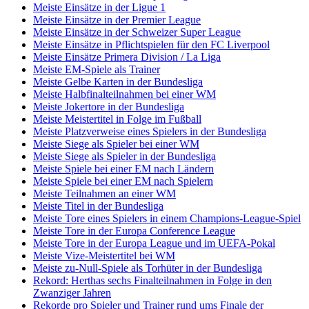
Meiste Einsätze in der Ligue 1
Meiste Einsätze in der Premier League
Meiste Einsätze in der Schweizer Super League
Meiste Einsätze in Pflichtspielen für den FC Liverpool
Meiste Einsätze Primera Division / La Liga
Meiste EM-Spiele als Trainer
Meiste Gelbe Karten in der Bundesliga
Meiste Halbfinalteilnahmen bei einer WM
Meiste Jokertore in der Bundesliga
Meiste Meistertitel in Folge im Fußball
Meiste Platzverweise eines Spielers in der Bundesliga
Meiste Siege als Spieler bei einer WM
Meiste Siege als Spieler in der Bundesliga
Meiste Spiele bei einer EM nach Ländern
Meiste Spiele bei einer EM nach Spielern
Meiste Teilnahmen an einer WM
Meiste Titel in der Bundesliga
Meiste Tore eines Spielers in einem Champions-League-Spiel
Meiste Tore in der Europa Conference League
Meiste Tore in der Europa League und im UEFA-Pokal
Meiste Vize-Meistertitel bei WM
Meiste zu-Null-Spiele als Torhüter in der Bundesliga
Rekord: Herthas sechs Finalteilnahmen in Folge in den
Zwanziger Jahren
Rekorde pro Spieler und Trainer rund ums Finale der