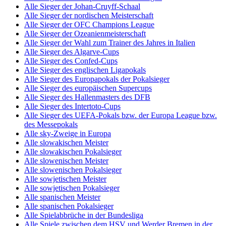
Alle Sieger der Johan-Cruyff-Schaal
Alle Sieger der nordischen Meisterschaft
Alle Sieger der OFC Champions League
Alle Sieger der Ozeanienmeisterschaft
Alle Sieger der Wahl zum Trainer des Jahres in Italien
Alle Sieger des Algarve-Cups
Alle Sieger des Confed-Cups
Alle Sieger des englischen Ligapokals
Alle Sieger des Europapokals der Pokalsieger
Alle Sieger des europäischen Supercups
Alle Sieger des Hallenmasters des DFB
Alle Sieger des Intertoto-Cups
Alle Sieger des UEFA-Pokals bzw. der Europa League bzw.
des Messepokals
Alle sky-Zweige in Europa
Alle slowakischen Meister
Alle slowakischen Pokalsieger
Alle slowenischen Meister
Alle slowenischen Pokalsieger
Alle sowjetischen Meister
Alle sowjetischen Pokalsieger
Alle spanischen Meister
Alle spanischen Pokalsieger
Alle Spielabbrüche in der Bundesliga
Alle Spiele zwischen dem HSV und Werder Bremen in der