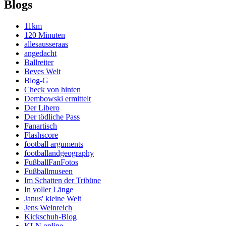
Blogs
11km
120 Minuten
allesausseraas
angedacht
Ballreiter
Beves Welt
Blog-G
Check von hinten
Dembowski ermittelt
Der Libero
Der tödliche Pass
Fanartisch
Flashscore
football arguments
footballandgeography
FußballFanFotos
Fußballmuseen
Im Schatten der Tribüne
In voller Länge
Janus' kleine Welt
Jens Weinreich
Kickschuh-Blog
KLN online