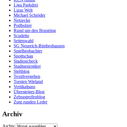
Liga Parkdrei
Lizas Welt
Michael Schröder
Netzecke
Podbolzer
Rund um den Brustring
Scudetto
Seitenwahl
SG Neureich-Bimbeshausen
Spielbeobachter
Spottschau
Stadioncheck
Stadtneurotiker
Stehblog
Textilvergehen
Torsten Wieland
Vertikalpass
Übersteiger-Blog
Zebrastreifenblog
Zum runden Leder
Archiv
Archiv