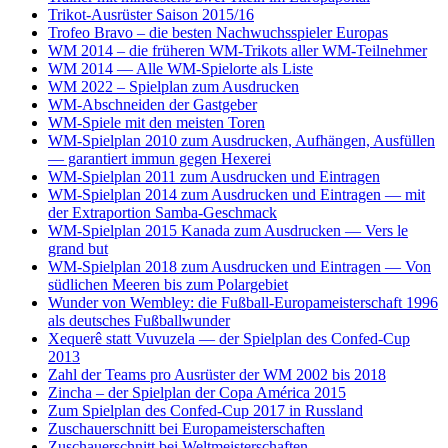
Trikot-Ausrüster Saison 2015/16
Trofeo Bravo – die besten Nachwuchsspieler Europas
WM 2014 – die früheren WM-Trikots aller WM-Teilnehmer
WM 2014 — Alle WM-Spielorte als Liste
WM 2022 – Spielplan zum Ausdrucken
WM-Abschneiden der Gastgeber
WM-Spiele mit den meisten Toren
WM-Spielplan 2010 zum Ausdrucken, Aufhängen, Ausfüllen
— garantiert immun gegen Hexerei
WM-Spielplan 2011 zum Ausdrucken und Eintragen
WM-Spielplan 2014 zum Ausdrucken und Eintragen — mit
der Extraportion Samba-Geschmack
WM-Spielplan 2015 Kanada zum Ausdrucken — Vers le
grand but
WM-Spielplan 2018 zum Ausdrucken und Eintragen — Von
südlichen Meeren bis zum Polargebiet
Wunder von Wembley: die Fußball-Europameisterschaft 1996
als deutsches Fußballwunder
Xequerê statt Vuvuzela — der Spielplan des Confed-Cup
2013
Zahl der Teams pro Ausrüster der WM 2002 bis 2018
Zincha – der Spielplan der Copa América 2015
Zum Spielplan des Confed-Cup 2017 in Russland
Zuschauerschnitt bei Europameisterschaften
Zuschauerschnitt bei Weltmeisterschaften