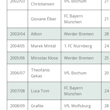
2002/03
VfL Bochum
21
Christiansen
FC Bayern
Giovane Élber
21
München
2003/04
Aílton
Werder Bremen
28
2004/05
Marek Mintál
1. FC Nürnberg
24
2005/06
Miroslav Klose
Werder Bremen
25
Theofanis
2006/07
VfL Bochum
20
Gekas
FC Bayern
2007/08
Luca Toni
24
München
2008/09
Grafite
VfL Wolfsburg
28