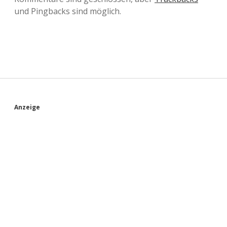
und Pingbacks sind möglich.
S
Anzeige
i
d
e
b