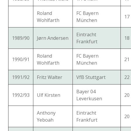
Roland
FC Bayern
17
Wohlfarth
München
Eintracht
1989/90
Jørn Andersen
18
Frankfurt
Roland
FC Bayern
1990/91
21
Wohlfarth
München
1991/92
Fritz Walter
VfB Stuttgart
22
Bayer 04
1992/93
Ulf Kirsten
20
Leverkusen
Anthony
Eintracht
20
Yeboah
Frankfurt