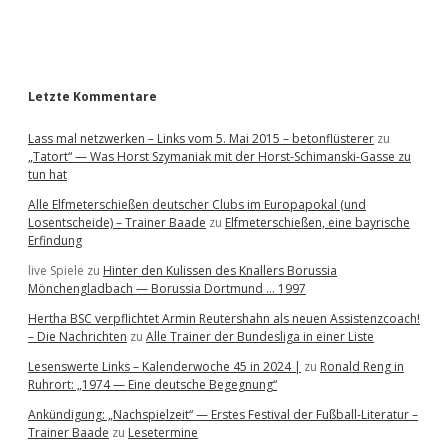
a
r
Letzte Kommentare
Lass mal netzwerken – Links vom 5. Mai 2015 – betonflüsterer
zu
„Tatort“ — Was Horst Szymaniak mit der Horst-Schimanski-Gasse zu
tun hat
Alle Elfmeterschießen deutscher Clubs im Europapokal (und
Losentscheide) – Trainer Baade
zu
Elfmeterschießen, eine bayrische
Erfindung
live Spiele
zu
Hinter den Kulissen des Knallers Borussia
Mönchengladbach — Borussia Dortmund … 1997
Hertha BSC verpflichtet Armin Reutershahn als neuen Assistenzcoach!
– Die Nachrichten
zu
Alle Trainer der Bundesliga in einer Liste
Lesenswerte Links – Kalenderwoche 45 in 2024 |
zu
Ronald Reng in
Ruhrort: „1974 — Eine deutsche Begegnung“
Ankündigung: „Nachspielzeit“ — Erstes Festival der Fußball-Literatur –
Trainer Baade
zu
Lesetermine