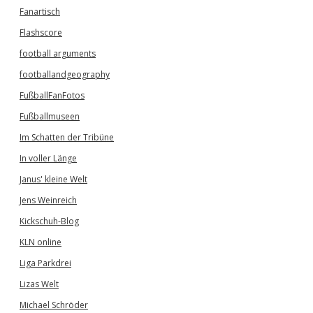
Fanartisch
Flashscore
football arguments
footballandgeography
FußballFanFotos
Fußballmuseen
Im Schatten der Tribüne
In voller Länge
Janus' kleine Welt
Jens Weinreich
Kickschuh-Blog
KLN online
Liga Parkdrei
Lizas Welt
Michael Schröder