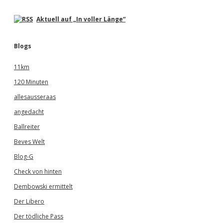
Aktuell auf „In voller Länge“
Blogs
11km
120 Minuten
allesausseraas
angedacht
Ballreiter
Beves Welt
Blog-G
Check von hinten
Dembowski ermittelt
Der Libero
Der tödliche Pass