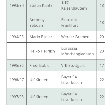
1. FC
1993/94
Stefan Kuntz
18
Kaiserslautern
Anthony
Eintracht
18
Yeboah
Frankfurt
1994/95
Mario Basler
Werder Bremen
20
Borussia
Heiko Herrlich
20
Mönchengladbach
1995/96
Fredi Bobic
VfB Stuttgart
17
Bayer 04
1996/97
Ulf Kirsten
22
Leverkusen
Bayer 04
1997/98
Ulf Kirsten
22
Leverkusen