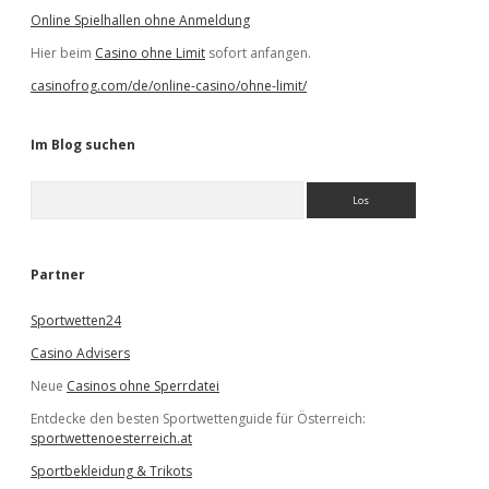
Online Spielhallen ohne Anmeldung
Hier beim
Casino ohne Limit
sofort anfangen.
casinofrog.com/de/online-casino/ohne-limit/
Im Blog suchen
S
u
c
h
e
Partner
n
Sportwetten24
Casino Advisers
Neue
Casinos ohne Sperrdatei
Entdecke den besten Sportwettenguide für Österreich:
sportwettenoesterreich.at
Sportbekleidung & Trikots