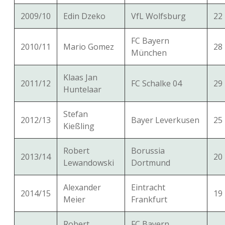
2009/10
Edin Dzeko
VfL Wolfsburg
22
FC Bayern
2010/11
Mario Gomez
28
München
Klaas Jan
2011/12
FC Schalke 04
29
Huntelaar
Stefan
2012/13
Bayer Leverkusen
25
Kießling
Robert
Borussia
2013/14
20
Lewandowski
Dortmund
Alexander
Eintracht
2014/15
19
Meier
Frankfurt
Robert
FC Bayern