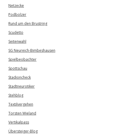
Netzecke
Podbolzer
Rund um den Brustring
Scudetto
Seitenwahl
SG Neureich-Bimbeshausen
Spielbeobachter
Spottschau
Stadioncheck
Stadtneurotiker
Stehblog
Textilvergehen
Torsten Wieland
Vertikalpass
Übersteiger-Blog