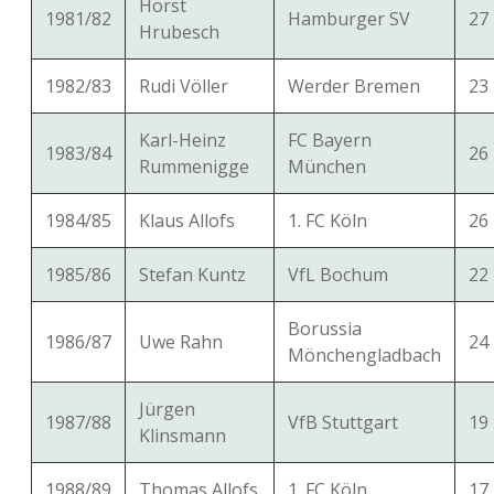
Horst
1981/82
Hamburger SV
27
Hrubesch
1982/83
Rudi Völler
Werder Bremen
23
Karl-Heinz
FC Bayern
1983/84
26
Rummenigge
München
1984/85
Klaus Allofs
1. FC Köln
26
1985/86
Stefan Kuntz
VfL Bochum
22
Borussia
1986/87
Uwe Rahn
24
Mönchengladbach
Jürgen
1987/88
VfB Stuttgart
19
Klinsmann
1988/89
Thomas Allofs
1. FC Köln
17