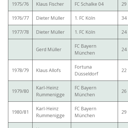
1975/76
Klaus Fischer
FC Schalke 04
29
1976/77
Dieter Müller
1. FC Köln
34
1977/78
Dieter Müller
1. FC Köln
24
FC Bayern
Gerd Müller
24
München
Fortuna
1978/79
Klaus Allofs
22
Düsseldorf
Karl-Heinz
FC Bayern
1979/80
26
Rummenigge
München
Karl-Heinz
FC Bayern
1980/81
29
Rummenigge
München