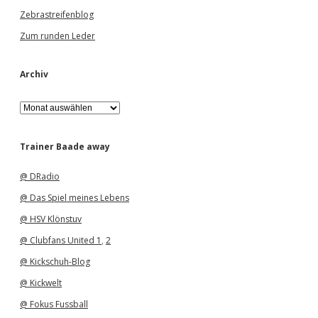
Zebrastreifenblog
Zum runden Leder
Archiv
A
r
c
h
Trainer Baade away
i
v
@ DRadio
@ Das Spiel meines Lebens
@ HSV Klönstuv
@ Clubfans United 1
,
2
@ Kickschuh-Blog
@ Kickwelt
@ Fokus Fussball