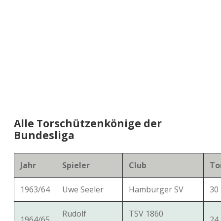
a
d
e
Alle Torschützenkönige der
Bundesliga
Jahr
Spieler
Club
To
1963/64
Uwe Seeler
Hamburger SV
30
Rudolf
TSV 1860
1964/65
24