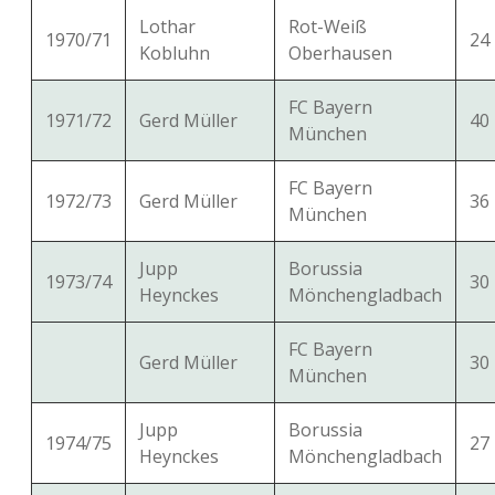
Lothar
Rot-Weiß
1970/71
24
Kobluhn
Oberhausen
FC Bayern
1971/72
Gerd Müller
40
München
FC Bayern
1972/73
Gerd Müller
36
München
Jupp
Borussia
1973/74
30
Heynckes
Mönchengladbach
FC Bayern
Gerd Müller
30
München
Jupp
Borussia
1974/75
27
Heynckes
Mönchengladbach