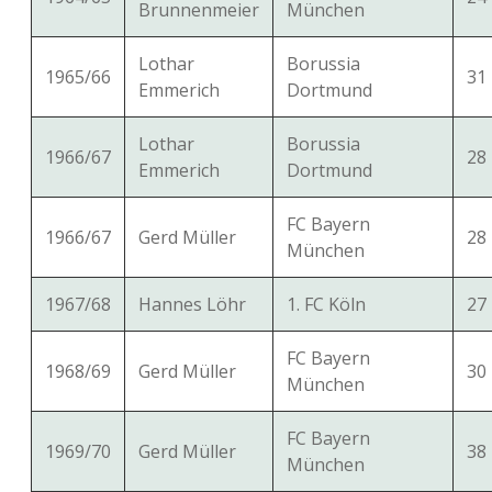
Brunnenmeier
München
Lothar
Borussia
1965/66
31
Emmerich
Dortmund
Lothar
Borussia
1966/67
28
Emmerich
Dortmund
FC Bayern
1966/67
Gerd Müller
28
München
1967/68
Hannes Löhr
1. FC Köln
27
FC Bayern
1968/69
Gerd Müller
30
München
FC Bayern
1969/70
Gerd Müller
38
München