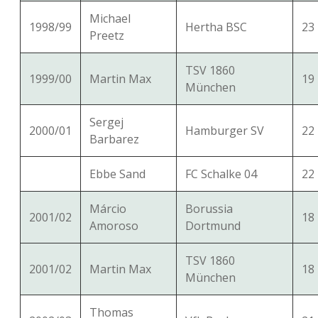
Michael
1998/99
Hertha BSC
23
Preetz
TSV 1860
1999/00
Martin Max
19
München
Sergej
2000/01
Hamburger SV
22
Barbarez
Ebbe Sand
FC Schalke 04
22
Márcio
Borussia
2001/02
18
Amoroso
Dortmund
TSV 1860
2001/02
Martin Max
18
München
Thomas