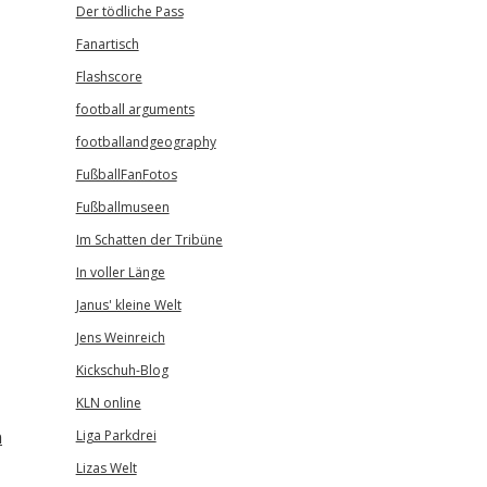
Der tödliche Pass
Fanartisch
Flashscore
football arguments
footballandgeography
FußballFanFotos
Fußballmuseen
Im Schatten der Tribüne
In voller Länge
Janus' kleine Welt
Jens Weinreich
Kickschuh-Blog
KLN online
n
Liga Parkdrei
Lizas Welt