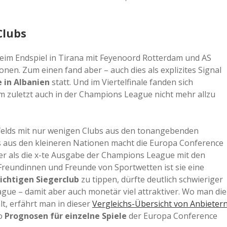
Clubs
beim Endspiel in Tirana mit Feyenoord Rotterdam und AS
en. Zum einen fand aber – auch dies als explizites Signal
e in Albanien
statt. Und im Viertelfinale fanden sich
zuletzt auch in der Champions League nicht mehr allzu
lds mit nur wenigen Clubs aus den tonangebenden
s aus den kleineren Nationen macht die Europa Conference
ller als die x-te Ausgabe der Champions League mit den
 Freundinnen und Freunde von Sportwetten ist sie eine
richtigen Siegerclub
zu tippen, dürfte deutlich schwieriger
ue – damit aber auch monetär viel attraktiver. Wo man die
t, erfährt man in dieser
Vergleichs-Übersicht von Anbieter
so
Prognosen für einzelne Spiele
der Europa Conference