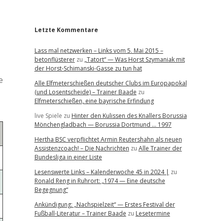
r
Letzte Kommentare
Lass mal netzwerken – Links vom 5. Mai 2015 –
betonflüsterer
zu
„Tatort“ — Was Horst Szymaniak mit
der Horst-Schimanski-Gasse zu tun hat
e
Alle Elfmeterschießen deutscher Clubs im Europapokal
(und Losentscheide) – Trainer Baade
zu
Elfmeterschießen, eine bayrische Erfindung
live Spiele
zu
Hinter den Kulissen des Knallers Borussia
Mönchengladbach — Borussia Dortmund … 1997
Hertha BSC verpflichtet Armin Reutershahn als neuen
Assistenzcoach! – Die Nachrichten
zu
Alle Trainer der
Bundesliga in einer Liste
Lesenswerte Links – Kalenderwoche 45 in 2024 |
zu
Ronald Reng in Ruhrort: „1974 — Eine deutsche
Begegnung“
Ankündigung: „Nachspielzeit“ — Erstes Festival der
Fußball-Literatur – Trainer Baade
zu
Lesetermine