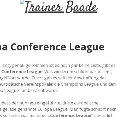
T
r
a
opa Conference League
i
n
t lang, genau genommen ist es noch gar keine Liste, gibt es
a Conference League
. Was wiederum schlicht daran liegt,
ngeführt wurde. Zuvor gab es seit der Abschaffung des
e
europäische Vereinspokale: die Champions League und den
opa League“ umbenannt wurde.
r
, dass der nun neu eingeführte, dritte europäische
B
die gerade genannte Europa League. Man fügte schlicht noch
 so recht, was mit einer
„Conference League“
eigentlich