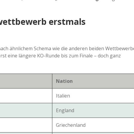
a
wettbewerb erstmals
a
d
 nach ähnlichem Schema wie die anderen beiden Wettbewerb
erst eine längere KO-Runde bis zum Finale – doch ganz
e
Nation
Italien
England
Griechenland