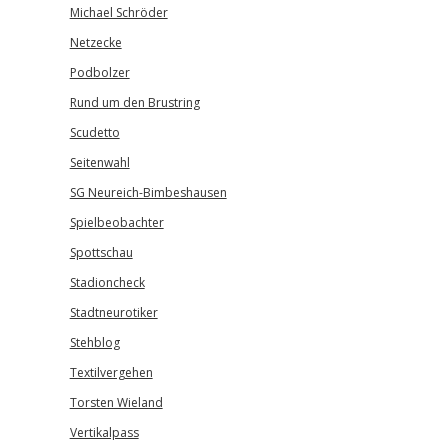
Michael Schröder
Netzecke
Podbolzer
Rund um den Brustring
Scudetto
Seitenwahl
SG Neureich-Bimbeshausen
Spielbeobachter
Spottschau
Stadioncheck
Stadtneurotiker
Stehblog
Textilvergehen
Torsten Wieland
Vertikalpass