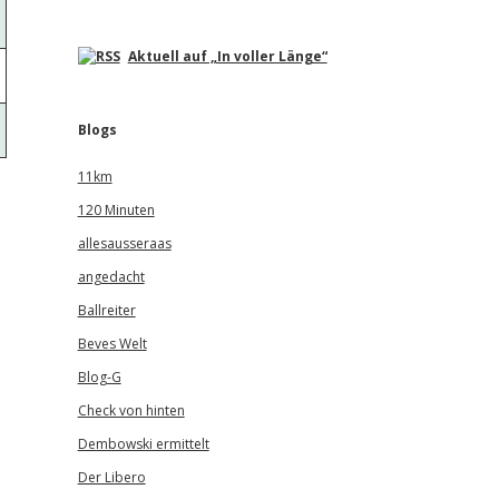
Aktuell auf „In voller Länge“
Blogs
11km
120 Minuten
allesausseraas
angedacht
Ballreiter
Beves Welt
Blog-G
Check von hinten
Dembowski ermittelt
Der Libero