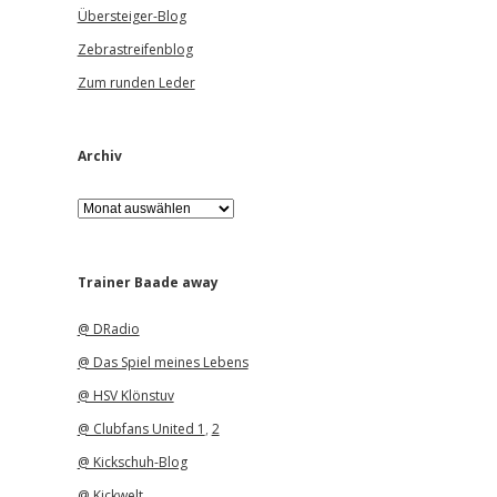
Übersteiger-Blog
Zebrastreifenblog
Zum runden Leder
Archiv
A
r
c
h
i
Trainer Baade away
v
@ DRadio
@ Das Spiel meines Lebens
@ HSV Klönstuv
@ Clubfans United 1
,
2
@ Kickschuh-Blog
@ Kickwelt