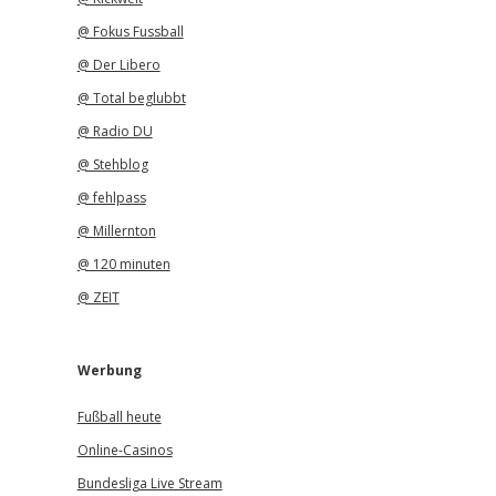
@ Fokus Fussball
@ Der Libero
@ Total beglubbt
@ Radio DU
@ Stehblog
@ fehlpass
@ Millernton
@ 120 minuten
@ ZEIT
Werbung
Fußball heute
Online-Casinos
Bundesliga Live Stream