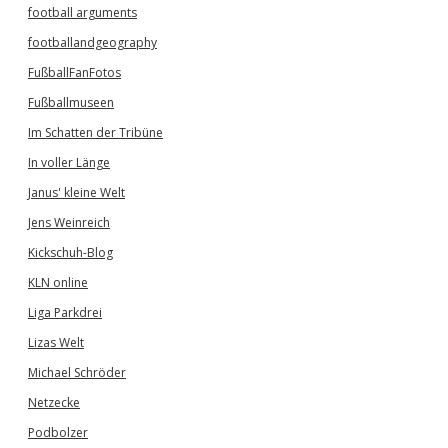
football arguments
footballandgeography
FußballFanFotos
Fußballmuseen
Im Schatten der Tribüne
In voller Länge
Janus' kleine Welt
Jens Weinreich
Kickschuh-Blog
KLN online
Liga Parkdrei
Lizas Welt
Michael Schröder
Netzecke
Podbolzer