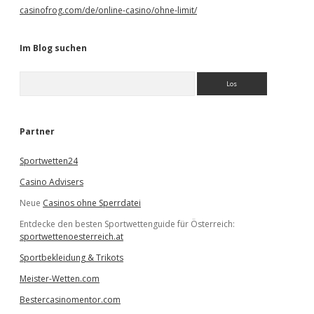
casinofrog.com/de/online-casino/ohne-limit/
Im Blog suchen
S
u
c
h
e
Partner
n
Sportwetten24
Casino Advisers
Neue
Casinos ohne Sperrdatei
Entdecke den besten Sportwettenguide für Österreich:
sportwettenoesterreich.at
Sportbekleidung & Trikots
Meister-Wetten.com
Bestercasinomentor.com