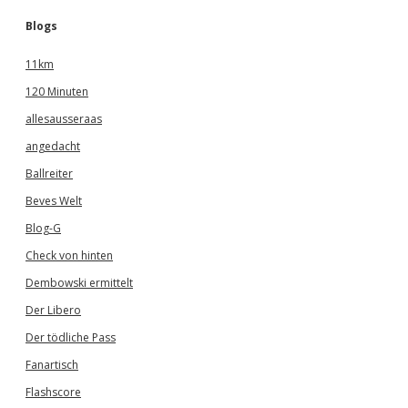
Blogs
11km
120 Minuten
allesausseraas
angedacht
Ballreiter
Beves Welt
Blog-G
Check von hinten
Dembowski ermittelt
Der Libero
Der tödliche Pass
Fanartisch
Flashscore