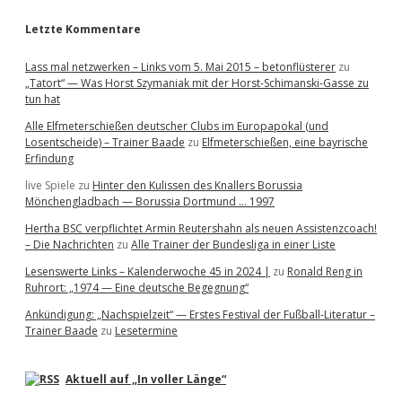
Letzte Kommentare
Lass mal netzwerken – Links vom 5. Mai 2015 – betonflüsterer
zu
„Tatort“ — Was Horst Szymaniak mit der Horst-Schimanski-Gasse zu
tun hat
Alle Elfmeterschießen deutscher Clubs im Europapokal (und
Losentscheide) – Trainer Baade
zu
Elfmeterschießen, eine bayrische
Erfindung
live Spiele
zu
Hinter den Kulissen des Knallers Borussia
Mönchengladbach — Borussia Dortmund … 1997
Hertha BSC verpflichtet Armin Reutershahn als neuen Assistenzcoach!
– Die Nachrichten
zu
Alle Trainer der Bundesliga in einer Liste
Lesenswerte Links – Kalenderwoche 45 in 2024 |
zu
Ronald Reng in
Ruhrort: „1974 — Eine deutsche Begegnung“
Ankündigung: „Nachspielzeit“ — Erstes Festival der Fußball-Literatur –
Trainer Baade
zu
Lesetermine
Aktuell auf „In voller Länge“