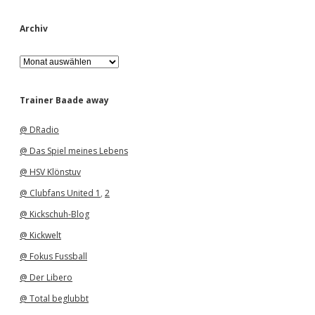
Archiv
A
r
c
h
Trainer Baade away
i
v
@ DRadio
@ Das Spiel meines Lebens
@ HSV Klönstuv
@ Clubfans United 1
,
2
@ Kickschuh-Blog
@ Kickwelt
@ Fokus Fussball
@ Der Libero
@ Total beglubbt