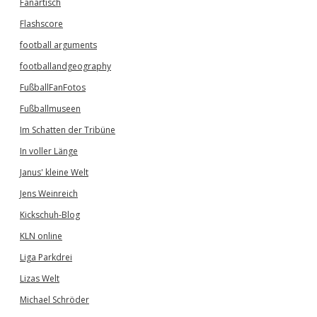
Fanartisch
Flashscore
football arguments
footballandgeography
FußballFanFotos
Fußballmuseen
Im Schatten der Tribüne
In voller Länge
Janus' kleine Welt
Jens Weinreich
Kickschuh-Blog
KLN online
Liga Parkdrei
Lizas Welt
Michael Schröder