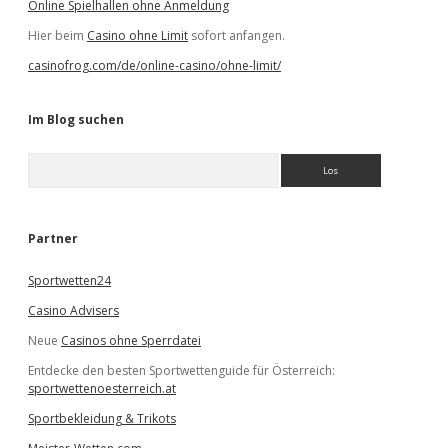
Online Spielhallen ohne Anmeldung
Hier beim
Casino ohne Limit
sofort anfangen.
casinofrog.com/de/online-casino/ohne-limit/
Im Blog suchen
S
u
c
h
e
Partner
n
Sportwetten24
Casino Advisers
Neue
Casinos ohne Sperrdatei
Entdecke den besten Sportwettenguide für Österreich:
sportwettenoesterreich.at
Sportbekleidung & Trikots