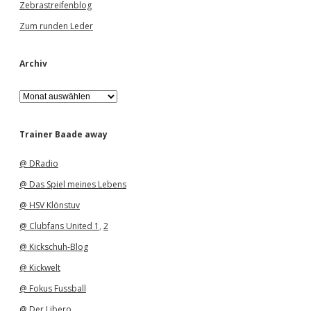
Zebrastreifenblog
Zum runden Leder
Archiv
A
r
c
h
Trainer Baade away
i
v
@ DRadio
@ Das Spiel meines Lebens
@ HSV Klönstuv
@ Clubfans United 1
,
2
@ Kickschuh-Blog
@ Kickwelt
@ Fokus Fussball
@ Der Libero