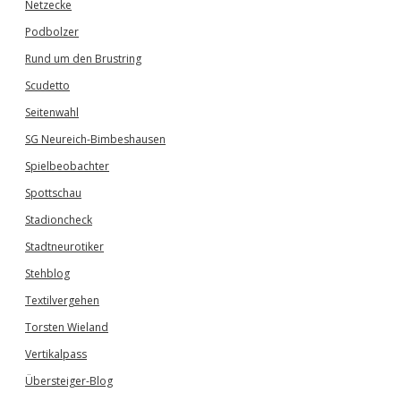
Netzecke
Podbolzer
Rund um den Brustring
Scudetto
Seitenwahl
SG Neureich-Bimbeshausen
Spielbeobachter
Spottschau
Stadioncheck
Stadtneurotiker
Stehblog
Textilvergehen
Torsten Wieland
Vertikalpass
Übersteiger-Blog