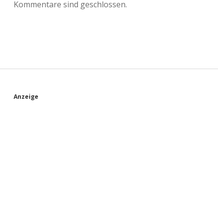
Kommentare sind geschlossen.
S
Anzeige
i
d
e
b