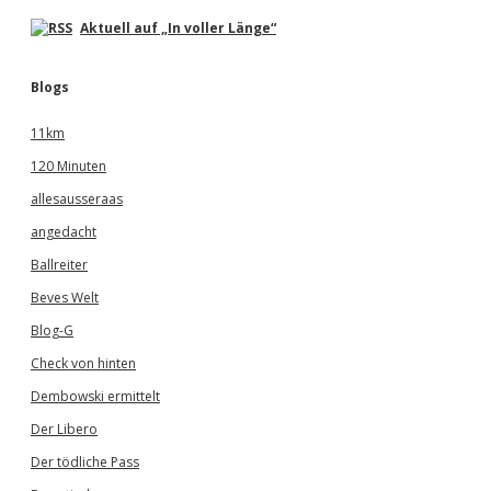
Aktuell auf „In voller Länge“
Blogs
11km
120 Minuten
allesausseraas
angedacht
Ballreiter
Beves Welt
Blog-G
Check von hinten
Dembowski ermittelt
Der Libero
Der tödliche Pass