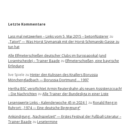
a
r
Letzte Kommentare
Lass mal netzwerken – Links vom 5. Mai 2015 – betonflüsterer
zu
„Tatort“ — Was Horst Szymaniak mit der Horst-Schimanski-Gasse zu
tun hat
Alle Elfmeterschießen deutscher Clubs im Europapokal (und
Losentscheide) – Trainer Baade
zu
Elfmeterschießen, eine bayrische
Erfindung
live Spiele
zu
Hinter den Kulissen des Knallers Borussia
Mönchengladbach — Borussia Dortmund … 1997
Hertha BSC verpflichtet Armin Reutershahn als neuen Assistenzcoach!
– Die Nachrichten
zu
Alle Trainer der Bundesliga in einer Liste
Lesenswerte Links – Kalenderwoche 45 in 2024 |
zu
Ronald Reng in
Ruhrort: „1974 — Eine deutsche Begegnung“
Ankündigung: „Nachspielzeit“ — Erstes Festival der Fußball-Literatur –
Trainer Baade
zu
Lesetermine