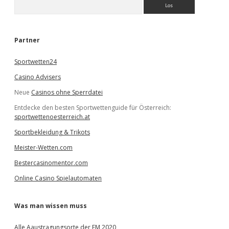
S
u
c
h
e
Partner
n
Sportwetten24
Casino Advisers
Neue
Casinos ohne Sperrdatei
Entdecke den besten Sportwettenguide für Österreich:
sportwettenoesterreich.at
Sportbekleidung & Trikots
Meister-Wetten.com
Bestercasinomentor.com
Online Casino Spielautomaten
Was man wissen muss
Alle Aaustragungsorte der EM 2020