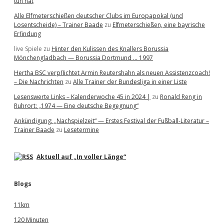
tun hat
Alle Elfmeterschießen deutscher Clubs im Europapokal (und
Losentscheide) – Trainer Baade
zu
Elfmeterschießen, eine bayrische
Erfindung
live Spiele
zu
Hinter den Kulissen des Knallers Borussia
Mönchengladbach — Borussia Dortmund … 1997
Hertha BSC verpflichtet Armin Reutershahn als neuen Assistenzcoach!
– Die Nachrichten
zu
Alle Trainer der Bundesliga in einer Liste
Lesenswerte Links – Kalenderwoche 45 in 2024 |
zu
Ronald Reng in
Ruhrort: „1974 — Eine deutsche Begegnung“
Ankündigung: „Nachspielzeit“ — Erstes Festival der Fußball-Literatur –
Trainer Baade
zu
Lesetermine
Aktuell auf „In voller Länge“
Blogs
11km
120 Minuten