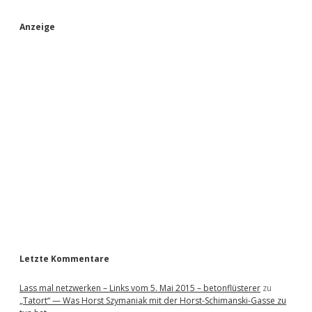
S
Anzeige
i
d
e
b
a
r
Letzte Kommentare
Lass mal netzwerken – Links vom 5. Mai 2015 – betonflüsterer
zu
„Tatort“ — Was Horst Szymaniak mit der Horst-Schimanski-Gasse zu