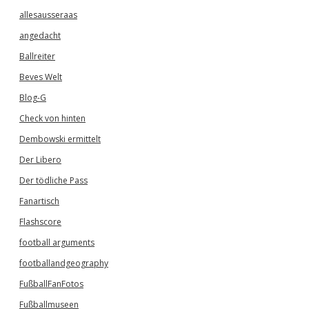
allesausseraas
angedacht
Ballreiter
Beves Welt
Blog-G
Check von hinten
Dembowski ermittelt
Der Libero
Der tödliche Pass
Fanartisch
Flashscore
football arguments
footballandgeography
FußballFanFotos
Fußballmuseen