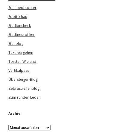
Spielbeobachter
Spottschau
Stadioncheck
Stadtneurotiker
Stehblog
Textilvergehen
Torsten Wieland
Vertikalpass
Übersteiger-Blog
Zebrastreifenblog
Zum runden Leder
Archiv
A
r