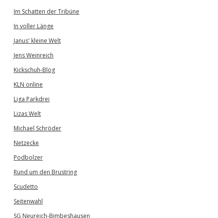
Im Schatten der Tribüne
In voller Länge
Janus' kleine Welt
Jens Weinreich
Kickschuh-Blog
KLN online
Liga Parkdrei
Lizas Welt
Michael Schröder
Netzecke
Podbolzer
Rund um den Brustring
Scudetto
Seitenwahl
SG Neureich-Bimbeshausen