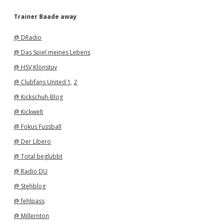
c
h
Trainer Baade away
i
v
@ DRadio
@ Das Spiel meines Lebens
@ HSV Klönstuv
@ Clubfans United 1
,
2
@ Kickschuh-Blog
@ Kickwelt
@ Fokus Fussball
@ Der Libero
@ Total beglubbt
@ Radio DU
@ Stehblog
@ fehlpass
@ Millernton