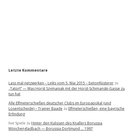
d
e
b
a
r
Letzte Kommentare
Lass mal netzwerken – Links vom 5. Mai 2015 – betonflüsterer
zu
„Tatort“ — Was Horst Szymaniak mit der Horst-Schimanski-Gasse zu
tun hat
Alle Elfmeterschießen deutscher Clubs im Europapokal (und
Losentscheide) – Trainer Baade
zu
Elfmeterschießen, eine bayrische
Erfindung
live Spiele
zu
Hinter den Kulissen des Knallers Borussia
Mönchengladbach — Borussia Dortmund … 1997