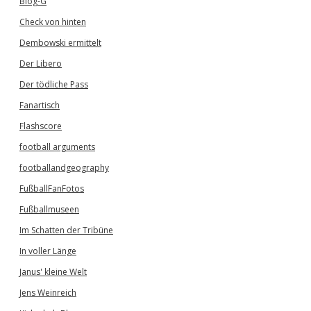
Blog-G
Check von hinten
Dembowski ermittelt
Der Libero
Der tödliche Pass
Fanartisch
Flashscore
football arguments
footballandgeography
FußballFanFotos
Fußballmuseen
Im Schatten der Tribüne
In voller Länge
Janus' kleine Welt
Jens Weinreich