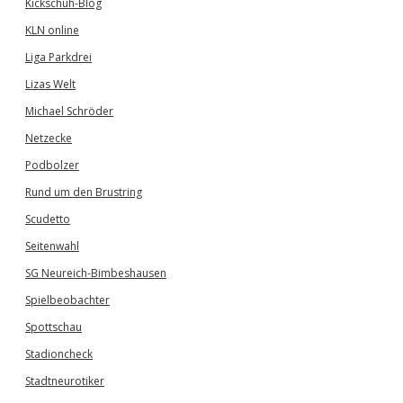
Kickschuh-Blog
KLN online
Liga Parkdrei
Lizas Welt
Michael Schröder
Netzecke
Podbolzer
Rund um den Brustring
Scudetto
Seitenwahl
SG Neureich-Bimbeshausen
Spielbeobachter
Spottschau
Stadioncheck
Stadtneurotiker