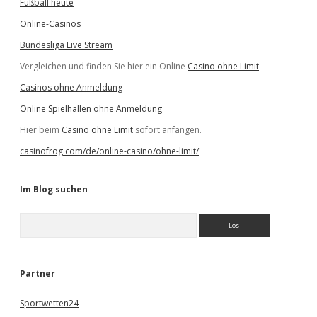
Fußball heute
Online-Casinos
Bundesliga Live Stream
Vergleichen und finden Sie hier ein Online
Casino ohne Limit
Casinos ohne Anmeldung
Online Spielhallen ohne Anmeldung
Hier beim
Casino ohne Limit
sofort anfangen.
casinofrog.com/de/online-casino/ohne-limit/
Im Blog suchen
S
u
c
h
e
Partner
n
Sportwetten24