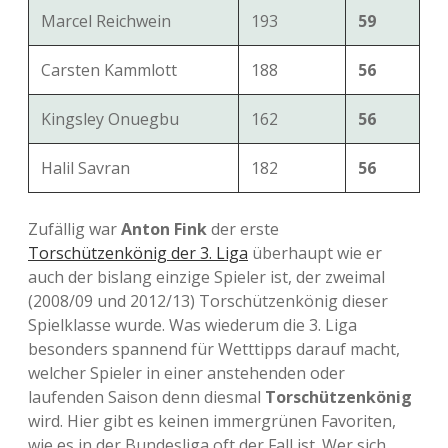
Marcel Reichwein
193
59
Carsten Kammlott
188
56
Kingsley Onuegbu
162
56
Halil Savran
182
56
Zufällig war
Anton Fink
der erste
Torschützenkönig der 3. Liga
überhaupt wie er
auch der bislang einzige Spieler ist, der zweimal
(2008/09 und 2012/13) Torschützenkönig dieser
Spielklasse wurde. Was wiederum die 3. Liga
besonders spannend für Wetttipps darauf macht,
welcher Spieler in einer anstehenden oder
laufenden Saison denn diesmal
Torschützenkönig
wird. Hier gibt es keinen immergrünen Favoriten,
wie es in der Bundesliga oft der Fall ist. Wer sich