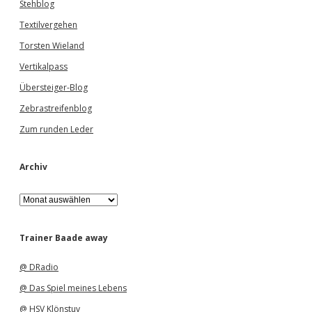
Stehblog
Textilvergehen
Torsten Wieland
Vertikalpass
Übersteiger-Blog
Zebrastreifenblog
Zum runden Leder
Archiv
A
r
c
h
Trainer Baade away
i
v
@ DRadio
@ Das Spiel meines Lebens
@ HSV Klönstuv