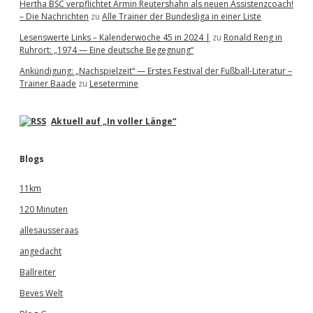
Hertha BSC verpflichtet Armin Reutershahn als neuen Assistenzcoach!
– Die Nachrichten
zu
Alle Trainer der Bundesliga in einer Liste
Lesenswerte Links – Kalenderwoche 45 in 2024 |
zu
Ronald Reng in
Ruhrort: „1974 — Eine deutsche Begegnung“
Ankündigung: „Nachspielzeit“ — Erstes Festival der Fußball-Literatur –
Trainer Baade
zu
Lesetermine
Aktuell auf „In voller Länge“
Blogs
11km
120 Minuten
allesausseraas
angedacht
Ballreiter
Beves Welt