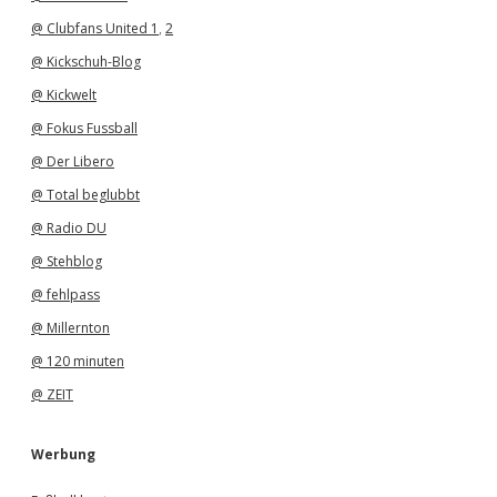
@ Clubfans United 1
,
2
@ Kickschuh-Blog
@ Kickwelt
@ Fokus Fussball
@ Der Libero
@ Total beglubbt
@ Radio DU
@ Stehblog
@ fehlpass
@ Millernton
@ 120 minuten
@ ZEIT
Werbung