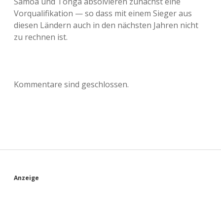
Samoa und Tonga absolvieren zunächst eine
Vorqualifikation — so dass mit einem Sieger aus
diesen Ländern auch in den nächsten Jahren nicht
zu rechnen ist.
Kommentare sind geschlossen.
S
Anzeige
i