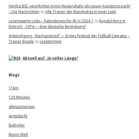
Hertha BSC verpflichtet Armin Reutershahn als neuen Assistenzcoach!
– Die Nachrichten
zu
Alle Trainer der Bundesliga in einer Liste
Lesenswerte Links – Kalenderwoche 45 in 2024 |
zu
Ronald Reng in
Ruhrort: „1974 — Eine deutsche Begegnung“
Ankündigung: „Nachspielzeit“ — Erstes Festival der Fußball-Literatur –
Trainer Baade
zu
Lesetermine
Aktuell auf „In voller Länge“
Blogs
11km
120 Minuten
allesausseraas
angedacht
Ballreiter
Beves Welt