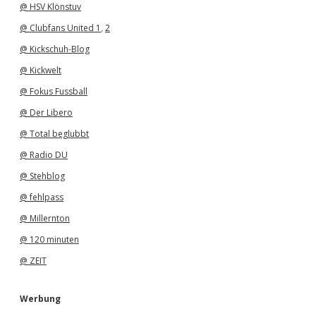
@ HSV Klönstuv
@ Clubfans United 1
,
2
@ Kickschuh-Blog
@ Kickwelt
@ Fokus Fussball
@ Der Libero
@ Total beglubbt
@ Radio DU
@ Stehblog
@ fehlpass
@ Millernton
@ 120 minuten
@ ZEIT
Werbung