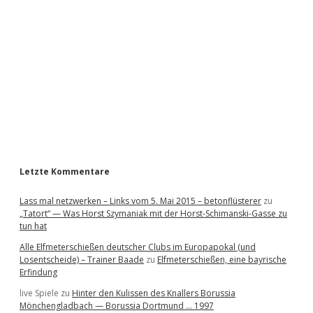
d
e
b
a
r
Letzte Kommentare
Lass mal netzwerken – Links vom 5. Mai 2015 – betonflüsterer
zu
„Tatort“ — Was Horst Szymaniak mit der Horst-Schimanski-Gasse zu
tun hat
Alle Elfmeterschießen deutscher Clubs im Europapokal (und
Losentscheide) – Trainer Baade
zu
Elfmeterschießen, eine bayrische
Erfindung
live Spiele
zu
Hinter den Kulissen des Knallers Borussia
Mönchengladbach — Borussia Dortmund … 1997