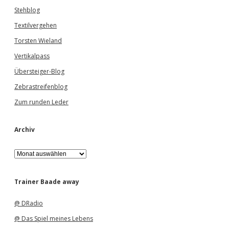
Stehblog
Textilvergehen
Torsten Wieland
Vertikalpass
Übersteiger-Blog
Zebrastreifenblog
Zum runden Leder
Archiv
A
r
c
h
Trainer Baade away
i
v
@ DRadio
@ Das Spiel meines Lebens