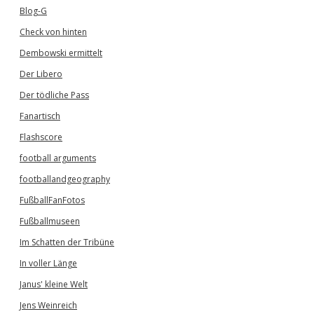
Blog-G
Check von hinten
Dembowski ermittelt
Der Libero
Der tödliche Pass
Fanartisch
Flashscore
football arguments
footballandgeography
FußballFanFotos
Fußballmuseen
Im Schatten der Tribüne
In voller Länge
Janus' kleine Welt
Jens Weinreich