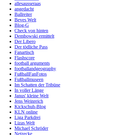
allesausseraas
angedacht
Ballreiter
Beves Welt
Blog-G
Check von hinten
Dembowski ermittelt
Der Libero
Der tödliche Pass
Fanartisch
Flashscore
football arguments
footballandgeography
FußballFanFotos
Fußballmuseen
Im Schatten der Tribüne
In voller Länge
Janus' kleine Welt
Jens Weinreich
Kickschuh-Blog
KLN online
Liga Parkdrei
Lizas Welt
Michael Schröder
Netzecke