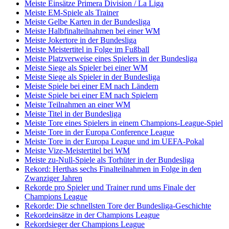
Meiste Einsätze Primera Division / La Liga
Meiste EM-Spiele als Trainer
Meiste Gelbe Karten in der Bundesliga
Meiste Halbfinalteilnahmen bei einer WM
Meiste Jokertore in der Bundesliga
Meiste Meistertitel in Folge im Fußball
Meiste Platzverweise eines Spielers in der Bundesliga
Meiste Siege als Spieler bei einer WM
Meiste Siege als Spieler in der Bundesliga
Meiste Spiele bei einer EM nach Ländern
Meiste Spiele bei einer EM nach Spielern
Meiste Teilnahmen an einer WM
Meiste Titel in der Bundesliga
Meiste Tore eines Spielers in einem Champions-League-Spiel
Meiste Tore in der Europa Conference League
Meiste Tore in der Europa League und im UEFA-Pokal
Meiste Vize-Meistertitel bei WM
Meiste zu-Null-Spiele als Torhüter in der Bundesliga
Rekord: Herthas sechs Finalteilnahmen in Folge in den
Zwanziger Jahren
Rekorde pro Spieler und Trainer rund ums Finale der
Champions League
Rekorde: Die schnellsten Tore der Bundesliga-Geschichte
Rekordeinsätze in der Champions League
Rekordsieger der Champions League