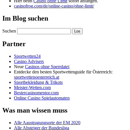
Hier beim
Casino ohne Limit
sofort anfangen.
casinofrog.com/de/online-casino/ohne-limit/
Im Blog suchen
Suchen
Partner
Sportwetten24
Casino Advisers
Neue
Casinos ohne Sperrdatei
Entdecke den besten Sportwettenguide für Österreich:
sportwettenoesterreich.at
Sportbekleidung & Trikots
Meister-Wetten.com
Bestercasinomentor.com
Online Casino Spielautomaten
Was man wissen muss
Alle Aaustragungsorte der EM 2020
Alle Absteiger der Bundesliga