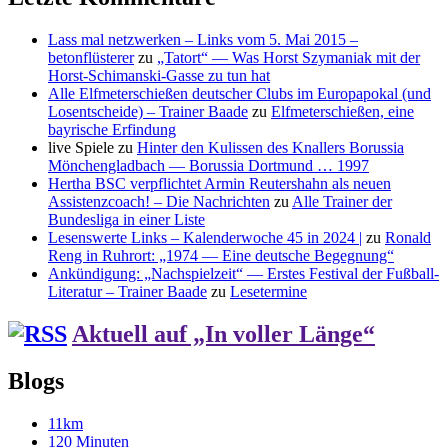
Lass mal netzwerken – Links vom 5. Mai 2015 –
betonflüsterer
zu
„Tatort“ — Was Horst Szymaniak mit der
Horst-Schimanski-Gasse zu tun hat
Alle Elfmeterschießen deutscher Clubs im Europapokal (und
Losentscheide) – Trainer Baade
zu
Elfmeterschießen, eine
bayrische Erfindung
live Spiele
zu
Hinter den Kulissen des Knallers Borussia
Mönchengladbach — Borussia Dortmund … 1997
Hertha BSC verpflichtet Armin Reutershahn als neuen
Assistenzcoach! – Die Nachrichten
zu
Alle Trainer der
Bundesliga in einer Liste
Lesenswerte Links – Kalenderwoche 45 in 2024 |
zu
Ronald
Reng in Ruhrort: „1974 — Eine deutsche Begegnung“
Ankündigung: „Nachspielzeit“ — Erstes Festival der Fußball-
Literatur – Trainer Baade
zu
Lesetermine
Aktuell auf „In voller Länge“
Blogs
11km
120 Minuten