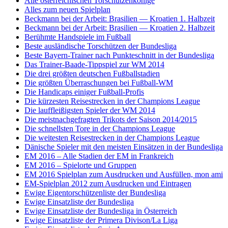
Alle österreichischen Torschützenkönige
Alles zum neuen Spielplan
Beckmann bei der Arbeit: Brasilien — Kroatien 1. Halbzeit
Beckmann bei der Arbeit: Brasilien — Kroatien 2. Halbzeit
Berühmte Handspiele im Fußball
Beste ausländische Torschützen der Bundesliga
Beste Bayern-Trainer nach Punkteschnitt in der Bundesliga
Das Trainer-Baade-Tippspiel zur WM 2014
Die drei größten deutschen Fußballstadien
Die größten Überraschungen bei Fußball-WM
Die Handicaps einiger Fußball-Profis
Die kürzesten Reisestrecken in der Champions League
Die lauffleißigsten Spieler der WM 2014
Die meistnachgefragten Trikots der Saison 2014/2015
Die schnellsten Tore in der Champions League
Die weitesten Reisestrecken in der Champions League
Dänische Spieler mit den meisten Einsätzen in der Bundesliga
EM 2016 – Alle Stadien der EM in Frankreich
EM 2016 – Spielorte und Gruppen
EM 2016 Spielplan zum Ausdrucken und Ausfüllen, mon ami
EM-Spielplan 2012 zum Ausdrucken und Eintragen
Ewige Eigentorschützenliste der Bundesliga
Ewige Einsatzliste der Bundesliga
Ewige Einsatzliste der Bundesliga in Österreich
Ewige Einsatzliste der Primera Divison/La Liga