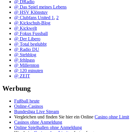
@ DRadio
@ Das Spiel meines Lebens
@ HSV Klönstuv
@ Clubfans United 1
,
2
@ Kickschuh-Blog
@ Kickwelt
@ Fokus Fussball
@ Der Libero
@ Total beglubbt
@ Radio DU
@ Stehblog
@ fehlpass
@ Millernton
@ 120 minuten
@ ZEIT
Werbung
Fußball heute
Online-Casinos
Bundesliga Live Stream
Vergleichen und finden Sie hier ein Online
Casino ohne Limit
Casinos ohne Anmeldung
Online Spielhallen ohne Anmeldung