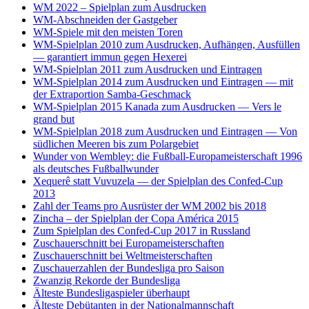
WM 2022 – Spielplan zum Ausdrucken
WM-Abschneiden der Gastgeber
WM-Spiele mit den meisten Toren
WM-Spielplan 2010 zum Ausdrucken, Aufhängen, Ausfüllen
— garantiert immun gegen Hexerei
WM-Spielplan 2011 zum Ausdrucken und Eintragen
WM-Spielplan 2014 zum Ausdrucken und Eintragen — mit
der Extraportion Samba-Geschmack
WM-Spielplan 2015 Kanada zum Ausdrucken — Vers le
grand but
WM-Spielplan 2018 zum Ausdrucken und Eintragen — Von
südlichen Meeren bis zum Polargebiet
Wunder von Wembley: die Fußball-Europameisterschaft 1996
als deutsches Fußballwunder
Xequerê statt Vuvuzela — der Spielplan des Confed-Cup
2013
Zahl der Teams pro Ausrüster der WM 2002 bis 2018
Zincha – der Spielplan der Copa América 2015
Zum Spielplan des Confed-Cup 2017 in Russland
Zuschauerschnitt bei Europameisterschaften
Zuschauerschnitt bei Weltmeisterschaften
Zuschauerzahlen der Bundesliga pro Saison
Zwanzig Rekorde der Bundesliga
Älteste Bundesligaspieler überhaupt
Älteste Debütanten in der Nationalmannschaft