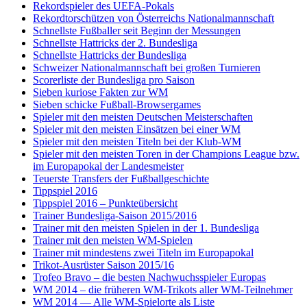
Rekordspieler des UEFA-Pokals
Rekordtorschützen von Österreichs Nationalmannschaft
Schnellste Fußballer seit Beginn der Messungen
Schnellste Hattricks der 2. Bundesliga
Schnellste Hattricks der Bundesliga
Schweizer Nationalmannschaft bei großen Turnieren
Scorerliste der Bundesliga pro Saison
Sieben kuriose Fakten zur WM
Sieben schicke Fußball-Browsergames
Spieler mit den meisten Deutschen Meisterschaften
Spieler mit den meisten Einsätzen bei einer WM
Spieler mit den meisten Titeln bei der Klub-WM
Spieler mit den meisten Toren in der Champions League bzw.
im Europapokal der Landesmeister
Teuerste Transfers der Fußballgeschichte
Tippspiel 2016
Tippspiel 2016 – Punkteübersicht
Trainer Bundesliga-Saison 2015/2016
Trainer mit den meisten Spielen in der 1. Bundesliga
Trainer mit den meisten WM-Spielen
Trainer mit mindestens zwei Titeln im Europapokal
Trikot-Ausrüster Saison 2015/16
Trofeo Bravo – die besten Nachwuchsspieler Europas
WM 2014 – die früheren WM-Trikots aller WM-Teilnehmer
WM 2014 — Alle WM-Spielorte als Liste