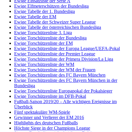
Ewige Einsatzliste der Serie A
Ewige Elfmeterschützen der Bundesliga
Ewige Tabelle der 1. Bundesliga
Ewige Tabelle der EM
Ewige Tabelle der Schweizer Super League
Ewige Tabelle der österreichischen Bundesliga
Ewige Torschützenliste 3. Liga
Ewige Torschützenliste der Bundesliga
Ewige Torschützenliste der EM
Ewige Torschützenliste der Europa League/UEFA-Pokal
Ewige Torschützenliste der Premier League
Ewige Torschützenliste der Primera Division/La Liga
Ewige Torschützenliste der WM
Ewige Torschützenliste der WM der Frauen
Ewige Torschützenliste des FC Bayern München
Ewige Torschützenliste des FC Bayern München in der
Bundesliga
Ewige Torschützenliste Europapokal der Pokalsieger
Ewige Torschützenliste im DFB-Pokal
Fußball-Saison 2019/20 – Alle wichtigen Ereignisse im
Überblick
Fünf spektakuläre WM-Spiele
Gewinner und Verlierer der EM 2016
Highlights des deutschen Fußballs
Höchste Siege in der Champions League