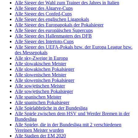
Alle Sieger der Wahl zum Trainer des Jahres in Italien
Alle Sieger des Algarve-Cups
Alle Sieger des Confed-Cups
Alle Sieger des englischen Ligapokals
Alle Sieger des Europapokals der Pokalsieger
Alle Sieger des europäischen Supercups
Alle Sieger des Hallenmasters des DFB
Alle Sieger des Intertoto-Cups
Alle Sieger des UEFA-Pokals bzw. der Europa League bzw.
des Messepokals
Alle sky-Zweige in Europa
Alle slowakischen Meister
Alle slowakischen Pokalsieger
Alle slowenischen Meister
Alle slowenischen Pokalsieger
Alle sowjetischen Meister
Alle sowjetischen Pokalsieger
Alle spanischen Meister
Alle spanischen Pokalsieger
Alle Spielabbrüche in der Bundesliga
Alle Spiele zwischen dem HSV und Werder Bremen in der
Bundesliga
Alle Spieler, die in der Bundesliga mit 2 verschiedenen
Vereinen Meister wurden
Alle Stadien der EM 2020