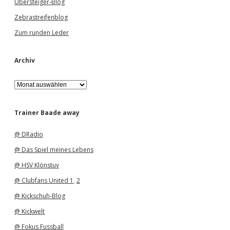
Übersteiger-Blog
Zebrastreifenblog
Zum runden Leder
Archiv
A
r
c
h
Trainer Baade away
i
v
@ DRadio
@ Das Spiel meines Lebens
@ HSV Klönstuv
@ Clubfans United 1
,
2
@ Kickschuh-Blog
@ Kickwelt
@ Fokus Fussball