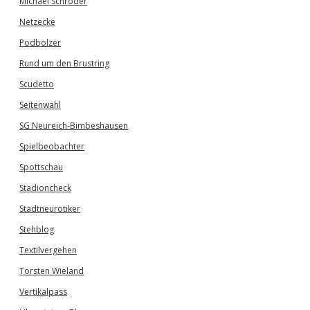
Michael Schröder
Netzecke
Podbolzer
Rund um den Brustring
Scudetto
Seitenwahl
SG Neureich-Bimbeshausen
Spielbeobachter
Spottschau
Stadioncheck
Stadtneurotiker
Stehblog
Textilvergehen
Torsten Wieland
Vertikalpass