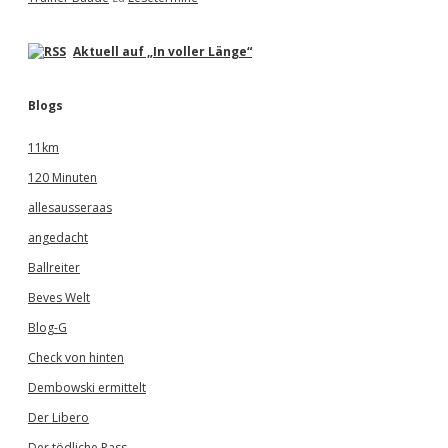
Aktuell auf „In voller Länge“
Blogs
11km
120 Minuten
allesausseraas
angedacht
Ballreiter
Beves Welt
Blog-G
Check von hinten
Dembowski ermittelt
Der Libero
Der tödliche Pass