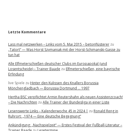
a
r
Letzte Kommentare
Lass mal netzwerken – Links vom 5. Mai 2015 – betonflüsterer
zu
„Tatort“ — Was Horst Szymaniak mit der Horst-Schimanski-Gasse zu
tun hat
Alle Elfmeterschießen deutscher Clubs im Europapokal (und
Losentscheide) – Trainer Baade
zu
Elfmeterschießen, eine bayrische
Erfindung
live Spiele
zu
Hinter den Kulissen des Knallers Borussia
Mönchengladbach — Borussia Dortmund … 1997
Hertha BSC verpflichtet Armin Reutershahn als neuen Assistenzcoach!
– Die Nachrichten
zu
Alle Trainer der Bundesliga in einer Liste
Lesenswerte Links – Kalenderwoche 45 in 2024 |
zu
Ronald Reng in
Ruhrort: „1974 — Eine deutsche Begegnung“
Ankündigung: „Nachspielzeit“ — Erstes Festival der Fußball-Literatur –
Trainer Baade
zu
Lesetermine