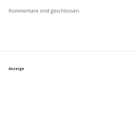
Kommentare sind geschlossen.
S
Anzeige
i
d
e
b