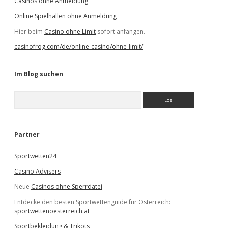
Casinos ohne Anmeldung
Online Spielhallen ohne Anmeldung
Hier beim
Casino ohne Limit
sofort anfangen.
casinofrog.com/de/online-casino/ohne-limit/
Im Blog suchen
S
u
c
h
e
Partner
n
Sportwetten24
Casino Advisers
Neue
Casinos ohne Sperrdatei
Entdecke den besten Sportwettenguide für Österreich:
sportwettenoesterreich.at
Sportbekleidung & Trikots