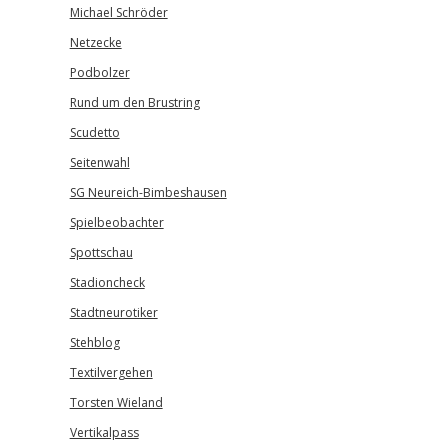
Michael Schröder
Netzecke
Podbolzer
Rund um den Brustring
Scudetto
Seitenwahl
SG Neureich-Bimbeshausen
Spielbeobachter
Spottschau
Stadioncheck
Stadtneurotiker
Stehblog
Textilvergehen
Torsten Wieland
Vertikalpass