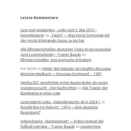
r
Letzte Kommentare
Lass mal netzwerken – Links vom 5. Mai 2015 –
betonflüsterer
zu
„Tatort“ — Was Horst Szymaniak mit
der Horst-Schimanski-Gasse zu tun hat
Alle Elfmeterschießen deutscher Clubs im Europapokal
(und Losentscheide) – Trainer Baade
zu
Elfmeterschießen, eine bayrische Erfindung
live Spiele
zu
Hinter den Kulissen des Knallers Borussia
Mönchengladbach — Borussia Dortmund … 1997
Hertha BSC verpflichtet Armin Reutershahn als neuen
Assistenzcoach! – Die Nachrichten
zu
Alle Trainer der
Bundesliga in einer Liste
Lesenswerte Links – Kalenderwoche 45 in 2024 |
zu
Ronald Reng in Ruhrort: „1974 — Eine deutsche
Begegnung“
Ankündigung: „Nachspielzeit“ — Erstes Festival der
Fußball-Literatur – Trainer Baade
zu
Lesetermine