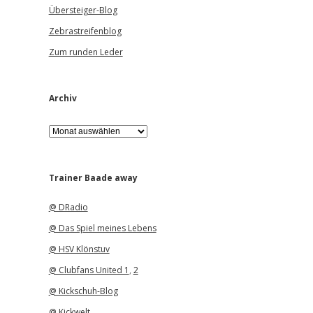
Übersteiger-Blog
Zebrastreifenblog
Zum runden Leder
Archiv
A
r
c
h
i
Trainer Baade away
v
@ DRadio
@ Das Spiel meines Lebens
@ HSV Klönstuv
@ Clubfans United 1
,
2
@ Kickschuh-Blog
@ Kickwelt