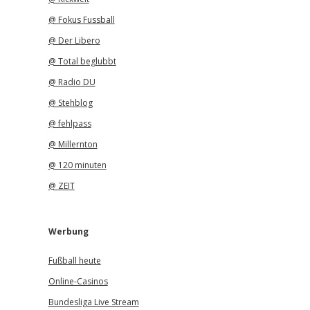
@ Fokus Fussball
@ Der Libero
@ Total beglubbt
@ Radio DU
@ Stehblog
@ fehlpass
@ Millernton
@ 120 minuten
@ ZEIT
Werbung
Fußball heute
Online-Casinos
Bundesliga Live Stream