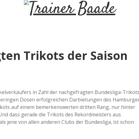
T
r
a
ten Trikots der Saison
i
n
tikelverkäufers in Zahl der nachgefragten Bundesliga-Trikots
e
n geringen Dosen erfolgreichen Darbietungen des Hamburge
rikots auf einem bemerkenswerten dritten Rang, nur hinter
r
d dass gerade die Trikots des Rekordmeisters aus
s jene von allen anderen Clubs der Bundesliga, ist schon
B