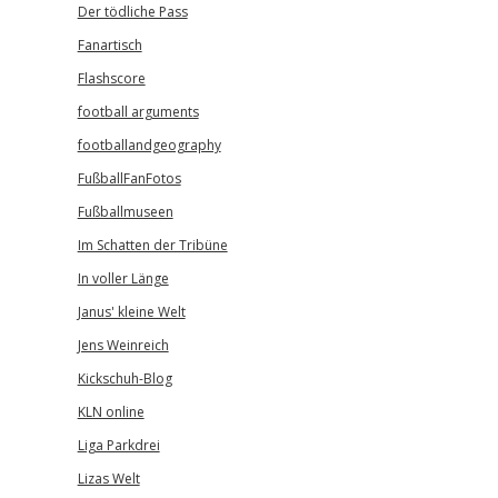
Der tödliche Pass
Fanartisch
Flashscore
football arguments
footballandgeography
FußballFanFotos
Fußballmuseen
Im Schatten der Tribüne
In voller Länge
Janus' kleine Welt
Jens Weinreich
Kickschuh-Blog
KLN online
Liga Parkdrei
Lizas Welt