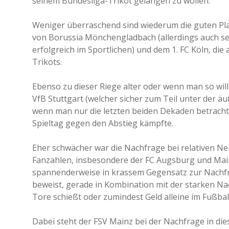
seinem Bundesliga-Trikot gelangen zu wollen.
Weniger überraschend sind wiederum die guten Plat
von Borussia Mönchengladbach (allerdings auch sehr
erfolgreich im Sportlichen) und dem 1. FC Köln, die 
Trikots.
Ebenso zu dieser Riege alter oder wenn man so wil
VfB Stuttgart (welcher sicher zum Teil unter der ä
wenn man nur die letzten beiden Dekaden betracht
Spieltag gegen den Abstieg kämpfte.
Eher schwächer war die Nachfrage bei relativen N
Fanzahlen, insbesondere der FC Augsburg und Mainz
spannenderweise in krassem Gegensatz zur Nachfra
beweist, gerade in Kombination mit der starken Na
Tore schießt oder zumindest Geld alleine im Fußball
Dabei steht der FSV Mainz bei der Nachfrage in 