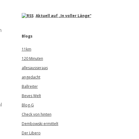
Aktuell auf „In voller Länge“
n
Blogs
11km
120 Minuten
allesausseraas
angedacht
Ballreiter
Beves Welt
l
Blog-G
Check von hinten
Dembowski ermittelt
Der Libero