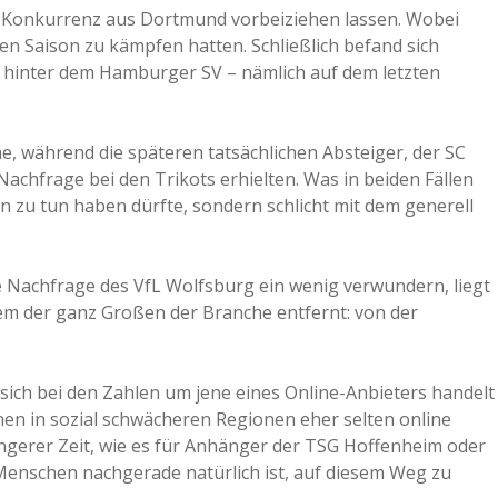
 Konkurrenz aus Dortmund vorbeiziehen lassen. Wobei
a
chen Saison zu kämpfen hatten. Schließlich befand sich
hinter dem Hamburger SV – nämlich auf dem letzten
a
ne, während die späteren tatsächlichen Absteiger, der SC
d
chfrage bei den Trikots erhielten. Was in beiden Fällen
n zu tun haben dürfte, sondern schlicht mit dem generell
e
ke Nachfrage des VfL Wolfsburg ein wenig verwundern, liegt
nem der ganz Großen der Branche entfernt: von der
s sich bei den Zahlen um jene eines Online-Anbieters handelt
nen in sozial schwächeren Regionen eher selten online
ngerer Zeit, wie es für Anhänger der TSG Hoffenheim oder
 Menschen nachgerade natürlich ist, auf diesem Weg zu