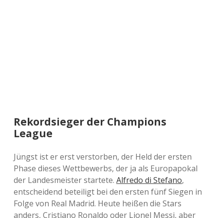
a
d
e
Rekordsieger der Champions
League
Jüngst ist er erst verstorben, der Held der ersten
Phase dieses Wettbewerbs, der ja als Europapokal
der Landesmeister startete.
Alfredo di Stefano
,
entscheidend beteiligt bei den ersten fünf Siegen in
Folge von Real Madrid. Heute heißen die Stars
anders, Cristiano Ronaldo oder Lionel Messi, aber