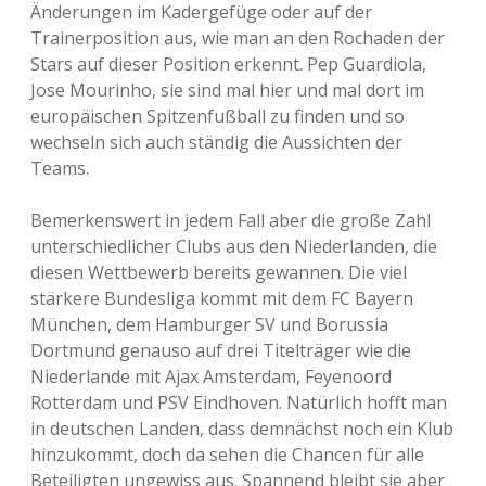
Änderungen im Kadergefüge oder auf der
Trainerposition aus, wie man an den Rochaden der
Stars auf dieser Position erkennt. Pep Guardiola,
Jose Mourinho, sie sind mal hier und mal dort im
europäischen Spitzenfußball zu finden und so
wechseln sich auch ständig die Aussichten der
Teams.
Bemerkenswert in jedem Fall aber die große Zahl
unterschiedlicher Clubs aus den Niederlanden, die
diesen Wettbewerb bereits gewannen. Die viel
stärkere Bundesliga kommt mit dem FC Bayern
München, dem Hamburger SV und Borussia
Dortmund genauso auf drei Titelträger wie die
Niederlande mit Ajax Amsterdam, Feyenoord
Rotterdam und PSV Eindhoven. Natürlich hofft man
in deutschen Landen, dass demnächst noch ein Klub
hinzukommt, doch da sehen die Chancen für alle
Beteiligten ungewiss aus. Spannend bleibt sie aber