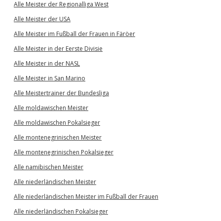
Alle Meister der Regionalliga West
Alle Meister der USA
Alle Meister im Fußball der Frauen in Färöer
Alle Meister in der Eerste Divisie
Alle Meister in der NASL
Alle Meister in San Marino
Alle Meistertrainer der Bundesliga
Alle moldawischen Meister
Alle moldawischen Pokalsieger
Alle montenegrinischen Meister
Alle montenegrinischen Pokalsieger
Alle namibischen Meister
Alle niederländischen Meister
Alle niederländischen Meister im Fußball der Frauen
Alle niederländischen Pokalsieger