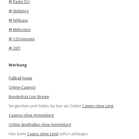
@ Radio DU
@ Stehblog
@ fehlpass
@ Millernton
@ 120 minuten
@ ZEIT
Werbung
Fußball heute
Online-Casinos
Bundesliga Live Stream
Vergleichen und finden Sie hier ein Online
Casino ohne Limit
Casinos ohne Anmeldung
Online Spielhallen ohne Anmeldung
Hier beim
Casino ohne Limit
sofort anfangen.