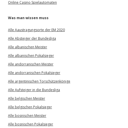
Online Casino Spielautomaten
Was man wissen muss
Alle Aaustragungsorte der EM 2020
Alle Absteiger der Bundesliga
Alle albanischen Meister
Alle albanischen Pokalsieger
Alle andorranischen Meister
Alle andorranischen Pokalsieger
Alle argentinischen Torschützenkönige
Alle Aufsteiger in die Bundesliga
Alle belgischen Meister
Alle belgischen Pokalsieger
Alle bosnischen Meister
Alle bosnischen Pokalsieger