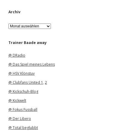
Archiv
A
r
c
h
Trainer Baade away
i
v
@ DRadio
@ Das Spiel meines Lebens
@ HSV Klönstuv
@ Clubfans United 1
,
2
@ Kickschuh-Blog
@ Kickwelt
@ Fokus Fussball
@ Der Libero
@ Total beglubbt