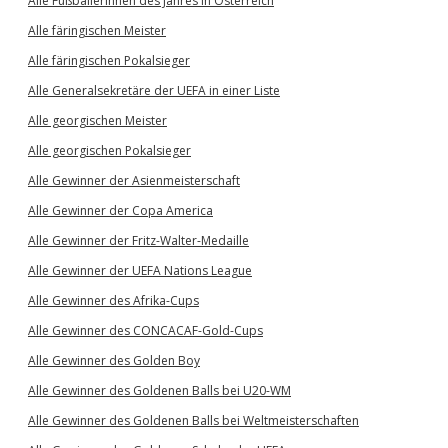
Alle Fußballerinnen des Jahres in Österreich
Alle färingischen Meister
Alle färingischen Pokalsieger
Alle Generalsekretäre der UEFA in einer Liste
Alle georgischen Meister
Alle georgischen Pokalsieger
Alle Gewinner der Asienmeisterschaft
Alle Gewinner der Copa America
Alle Gewinner der Fritz-Walter-Medaille
Alle Gewinner der UEFA Nations League
Alle Gewinner des Afrika-Cups
Alle Gewinner des CONCACAF-Gold-Cups
Alle Gewinner des Golden Boy
Alle Gewinner des Goldenen Balls bei U20-WM
Alle Gewinner des Goldenen Balls bei Weltmeisterschaften