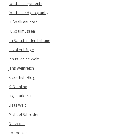
football arguments
footballandgeography
FußballFanFotos
Fußballmuseen
Im Schatten der Tribüne
In voller Länge
Janus' kleine Welt
Jens Weinreich
Kickschuh-Blog
KLN online
Liga Parkdrei
Lizas Welt
Michael Schröder
Netzecke
Podbolzer