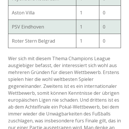
Aston Villa
1
0
PSV Eindhoven
1
0
Roter Stern Belgrad
1
0
Wer sich mit diesem Thema Champions League
ausgiebiger befasst, der interessiert sich wohl aus
mehreren Gründen für diesen Wettbewerb. Erstens
spielen hier die wohl weltbesten Spieler
gegeneinander. Zweitens ist es ein internationaler
Wettbewerb, somit können Kenntnisse der übrigen
europäischen Ligen nie schaden. Und drittens ist es
ab dem Achtelfinale ein Pokal-Wettbewerb, bei dem
immer wieder die Unwägbarkeiten des Fußballs
zuschlagen, was insbesondere fürs Finale gilt, das in
nur einer Partie ausgetragen wird. Man denke an