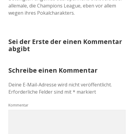
allemale, die Champions League, eben vor allem
wegen ihres Pokalcharakters.
Sei der Erste der einen Kommentar
abgibt
Schreibe einen Kommentar
Deine E-Mail-Adresse wird nicht veröffentlicht.
Erforderliche Felder sind mit
*
markiert
Kommentar