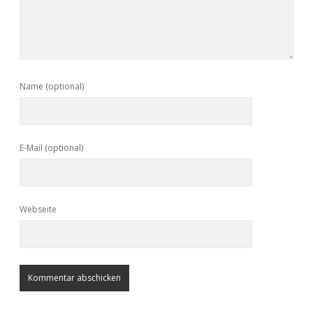
Name (optional)
E-Mail (optional)
Webseite