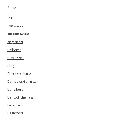
Blogs
11km
120 Minuten
allesausseraas
angedacht
Ballreiter
Beves Welt
Blog-G
Check von hinten
Dembowski ermittelt
Der Libero
Der tödliche Pass
Fanartisch
Flashscore