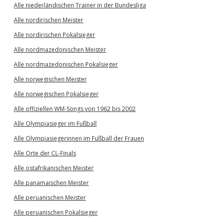
Alle niederländischen Trainer in der Bundesliga
Alle nordirischen Meister
Alle nordirischen Pokalsieger
Alle nordmazedonischen Meister
Alle nordmazedonischen Pokalsieger
Alle norwegischen Meister
Alle norwegischen Pokalsieger
Alle offiziellen WM-Songs von 1962 bis 2002
Alle Olympiasieger im Fußball
Alle Olympiasiegerinnen im Fußball der Frauen
Alle Orte der CL-Finals
Alle ostafrikanischen Meister
Alle panamaischen Meister
Alle peruanischen Meister
Alle peruanischen Pokalsieger