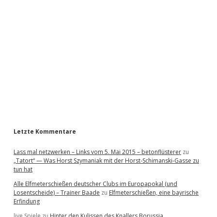
i
d
e
b
a
r
Letzte Kommentare
Lass mal netzwerken – Links vom 5. Mai 2015 – betonflüsterer
zu
„Tatort“ — Was Horst Szymaniak mit der Horst-Schimanski-Gasse zu
tun hat
Alle Elfmeterschießen deutscher Clubs im Europapokal (und
Losentscheide) – Trainer Baade
zu
Elfmeterschießen, eine bayrische
Erfindung
live Spiele
zu
Hinter den Kulissen des Knallers Borussia