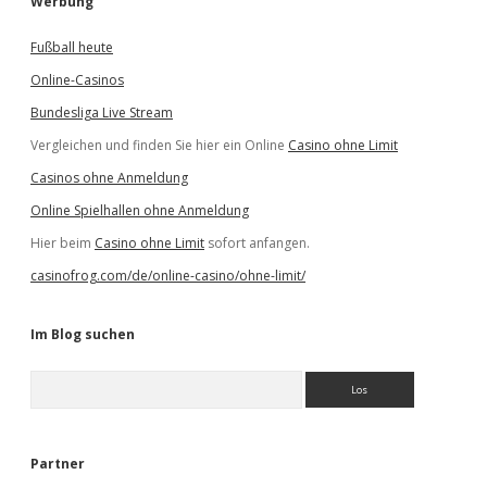
Werbung
Fußball heute
Online-Casinos
Bundesliga Live Stream
Vergleichen und finden Sie hier ein Online
Casino ohne Limit
Casinos ohne Anmeldung
Online Spielhallen ohne Anmeldung
Hier beim
Casino ohne Limit
sofort anfangen.
casinofrog.com/de/online-casino/ohne-limit/
Im Blog suchen
S
u
c
h
e
Partner
n