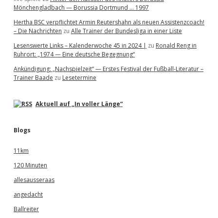
Mönchengladbach — Borussia Dortmund … 1997
Hertha BSC verpflichtet Armin Reutershahn als neuen Assistenzcoach!
– Die Nachrichten
zu
Alle Trainer der Bundesliga in einer Liste
Lesenswerte Links – Kalenderwoche 45 in 2024 |
zu
Ronald Reng in
Ruhrort: „1974 — Eine deutsche Begegnung“
Ankündigung: „Nachspielzeit“ — Erstes Festival der Fußball-Literatur –
Trainer Baade
zu
Lesetermine
Aktuell auf „In voller Länge“
Blogs
11km
120 Minuten
allesausseraas
angedacht
Ballreiter