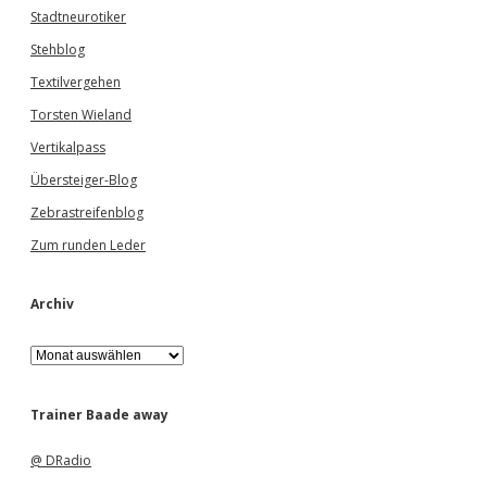
Stadtneurotiker
Stehblog
Textilvergehen
Torsten Wieland
Vertikalpass
Übersteiger-Blog
Zebrastreifenblog
Zum runden Leder
Archiv
A
r
c
h
Trainer Baade away
i
v
@ DRadio