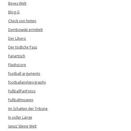
Beves Welt
Blog-G
Check von hinten
Dembowski ermittelt
Der Libero
Der tödliche Pass
Fanartisch
Flashscore
football arguments
footballandgeography
FußballFanFotos
Fußballmuseen
Im Schatten der Tribüne
In voller Länge
Janus' kleine Welt