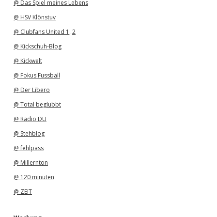
@ Das Spiel meines Lebens
@ HSV Klönstuv
@ Clubfans United 1
,
2
@ Kickschuh-Blog
@ Kickwelt
@ Fokus Fussball
@ Der Libero
@ Total beglubbt
@ Radio DU
@ Stehblog
@ fehlpass
@ Millernton
@ 120 minuten
@ ZEIT