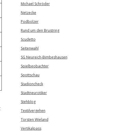
Michael Schröder
Netzecke
Podbolzer
Rund um den Brustring
Scudetto
Seitenwahl
SG Neureich-Bimbeshausen
Spielbeobachter
Spottschau
Stadioncheck
Stadtneurotiker
Stehblog
t
Textilvergehen
Torsten Wieland
Vertikalpass