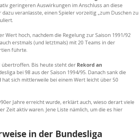
elativ geringeren Auswirkungen im Anschluss an diese
a
r dazu veranlasste, einen Spieler vorzeitig „zum Duschen zu
liert.
a
der Wert hoch, nachdem die Regelung zur Saison 1991/92
 auch erstmals (und letztmals) mit 20 Teams in der
d
tien führte.
e
übertroffen. Bis heute steht der
Rekord an
desliga bei 98 aus der Saison 1994/95. Danach sank die
hat sich mittlerweile bei einem Wert leicht über 50
0er Jahre erreicht wurde, erklärt auch, wieso derart viele
er Zeit aktiv waren. Jene Liste nämlich, um die es hier
rweise in der Bundesliga