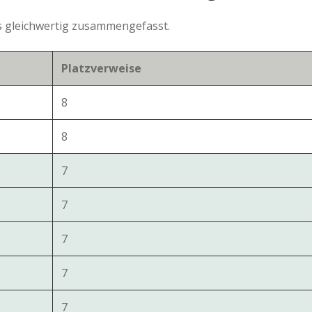
ls gleichwertig zusammengefasst.
Platzverweise
8
8
7
7
7
7
7