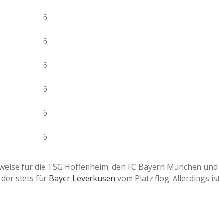
6
6
6
6
6
6
erweise für die TSG Hoffenheim, den FC Bayern München und
, der stets für
Bayer Leverkusen
vom Platz flog. Allerdings is