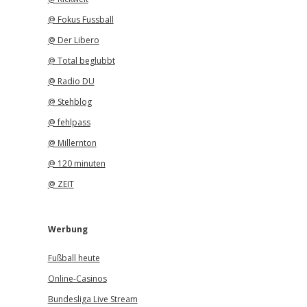
@ Fokus Fussball
@ Der Libero
@ Total beglubbt
@ Radio DU
@ Stehblog
@ fehlpass
@ Millernton
@ 120 minuten
@ ZEIT
Werbung
Fußball heute
Online-Casinos
Bundesliga Live Stream