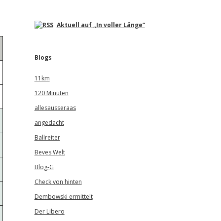
Aktuell auf „In voller Länge“
Blogs
11km
120 Minuten
allesausseraas
angedacht
Ballreiter
Beves Welt
Blog-G
Check von hinten
Dembowski ermittelt
Der Libero