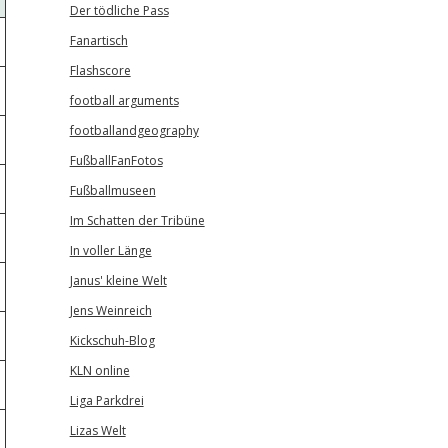
Der tödliche Pass
Fanartisch
Flashscore
football arguments
footballandgeography
FußballFanFotos
Fußballmuseen
Im Schatten der Tribüne
In voller Länge
Janus' kleine Welt
Jens Weinreich
Kickschuh-Blog
KLN online
Liga Parkdrei
Lizas Welt