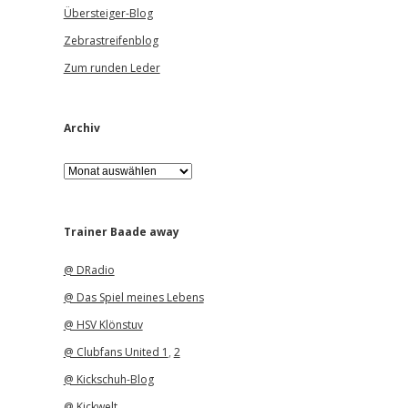
Übersteiger-Blog
Zebrastreifenblog
Zum runden Leder
Archiv
A
r
c
h
i
Trainer Baade away
v
@ DRadio
@ Das Spiel meines Lebens
@ HSV Klönstuv
@ Clubfans United 1
,
2
@ Kickschuh-Blog
@ Kickwelt