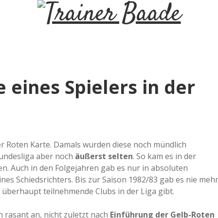
T
r
a
 eines Spielers in der
i
n
er Roten Karte. Damals wurden diese noch mündlich
e
undesliga aber noch
äußerst selten
. So kam es in der
n. Auch in den Folgejahren gab es nur in absoluten
r
nes Schiedsrichters. Bis zur Saison 1982/83 gab es nie meh
s überhaupt teilnehmende Clubs in der Liga gibt.
B
rasant an, nicht zuletzt nach
Einführung der Gelb-Roten