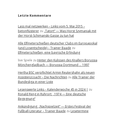
r
Letzte Kommentare
Lass mal netzwerken – Links vom 5. Mai 2015 –
betonflüsterer
zu
„Tatort“ — Was Horst Szymaniak mit
der Horst-Schimanski-Gasse zu tun hat
Alle Elfmeterschießen deutscher Clubs im Europapokal
(und Losentscheide) – Trainer Baade
zu
Elfmeterschießen, eine bayrische Erfindung
live Spiele
zu
Hinter den Kulissen des Knallers Borussia
Mönchengladbach — Borussia Dortmund … 1997
Hertha BSC verpflichtet Armin Reutershahn als neuen
Assistenzcoach! – Die Nachrichten
zu
Alle Trainer der
Bundesliga in einer Liste
Lesenswerte Links – Kalenderwoche 45 in 2024 |
zu
Ronald Reng in Ruhrort: „1974 — Eine deutsche
Begegnung“
Ankündigung: „Nachspielzeit“ — Erstes Festival der
Fußball-Literatur – Trainer Baade
zu
Lesetermine