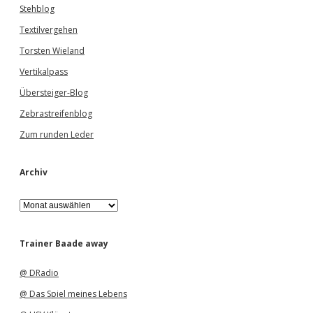
Stehblog
Textilvergehen
Torsten Wieland
Vertikalpass
Übersteiger-Blog
Zebrastreifenblog
Zum runden Leder
Archiv
A
r
c
h
Trainer Baade away
i
v
@ DRadio
@ Das Spiel meines Lebens