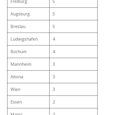
Freiburg
5
Augsburg
5
Breslau
5
Ludwigshafen
4
Bochum
4
Mannheim
3
Altona
3
Wien
3
Essen
2
Mainz
2