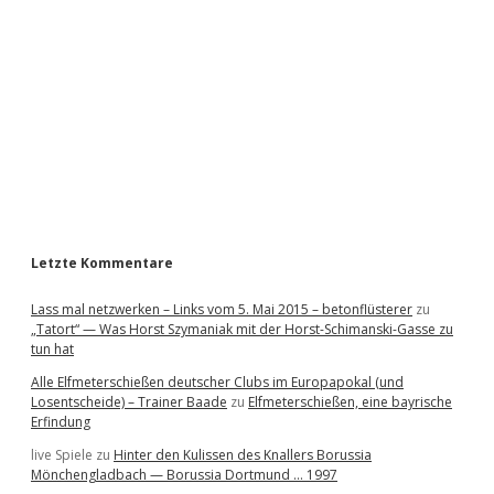
d
e
b
a
r
Letzte Kommentare
Lass mal netzwerken – Links vom 5. Mai 2015 – betonflüsterer
zu
„Tatort“ — Was Horst Szymaniak mit der Horst-Schimanski-Gasse zu
tun hat
Alle Elfmeterschießen deutscher Clubs im Europapokal (und
Losentscheide) – Trainer Baade
zu
Elfmeterschießen, eine bayrische
Erfindung
live Spiele
zu
Hinter den Kulissen des Knallers Borussia
Mönchengladbach — Borussia Dortmund … 1997