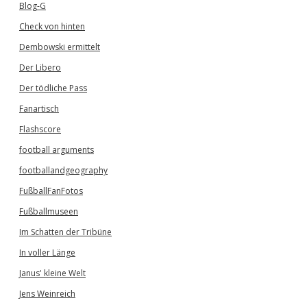
Blog-G
Check von hinten
Dembowski ermittelt
Der Libero
Der tödliche Pass
Fanartisch
Flashscore
football arguments
footballandgeography
FußballFanFotos
Fußballmuseen
Im Schatten der Tribüne
In voller Länge
Janus' kleine Welt
Jens Weinreich