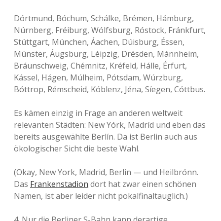
Dórtmund, Bóchum, Schálke, Brémen, Hámburg,
Núrnberg, Fréiburg, Wólfsburg, Róstock, Fránkfurt,
Stúttgart, Múnchen, Áachen, Dúisburg, Éssen,
Múnster, Áugsburg, Léipzig, Drésden, Mánnheim,
Bráunschweig, Chémnitz, Kréfeld, Hálle, Érfurt,
Kássel, Hágen, Múlheim, Pótsdam, Wúrzburg,
Bóttrop, Rémscheid, Kóblenz, Jéna, Síegen, Cóttbus.
Es kämen einzig in Frage an anderen weltweit
relevanten Städten: New Yórk, Madríd und eben das
bereits ausgewählte Berlín. Da ist Berlin auch aus
ökologischer Sicht die beste Wahl.
(Okay, New York, Madrid, Berlin — und Heilbrónn.
Das
Frankenstadion
dort hat zwar einen schönen
Namen, ist aber leider nicht pokalfinaltauglich.)
4. Nur die Berliner S-Bahn kann derartige