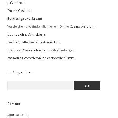
Fußball heute
Online-Casinos
Bundesliga Live Stream
Vergleichen und finden Sie hier ein Online
Casino ohne Limit
Casinos ohne Anmeldung
Online Spielhallen ohne Anmeldung
Hier beim
Casino ohne Limit
sofort anfangen.
casinofrog.com/de/online-casino/ohne-limit/
Im Blog suchen
S
u
c
h
e
Partner
n
Sportwetten24