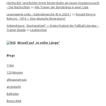
Hertha BSC verpflichtet Armin Reutershahn als neuen Assistenzcoach!
– Die Nachrichten
zu
Alle Trainer der Bundesliga in einer Liste
Lesenswerte Links – Kalenderwoche 45 in 2024 |
zu
Ronald Reng in
Ruhrort: „1974 — Eine deutsche Begegnung“
Ankündigung: „Nachspielzeit“ — Erstes Festival der Fußball-Literatur –
Trainer Baade
zu
Lesetermine
Aktuell auf „In voller Länge“
Blogs
11km
120 Minuten
allesausseraas
angedacht
Ballreiter
Beves Welt