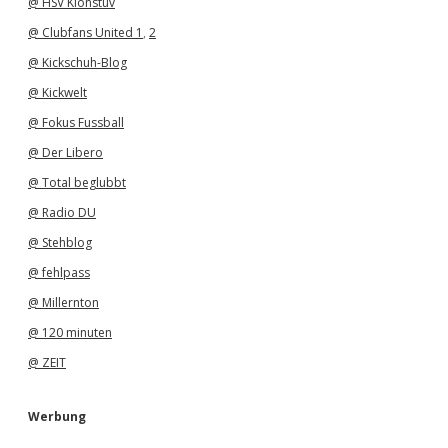
@ HSV Klönstuv
@ Clubfans United 1
,
2
@ Kickschuh-Blog
@ Kickwelt
@ Fokus Fussball
@ Der Libero
@ Total beglubbt
@ Radio DU
@ Stehblog
@ fehlpass
@ Millernton
@ 120 minuten
@ ZEIT
Werbung