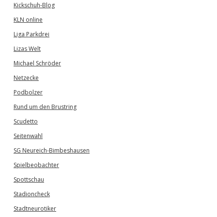
Kickschuh-Blog
KLN online
Liga Parkdrei
Lizas Welt
Michael Schröder
Netzecke
Podbolzer
Rund um den Brustring
Scudetto
Seitenwahl
SG Neureich-Bimbeshausen
Spielbeobachter
Spottschau
Stadioncheck
Stadtneurotiker