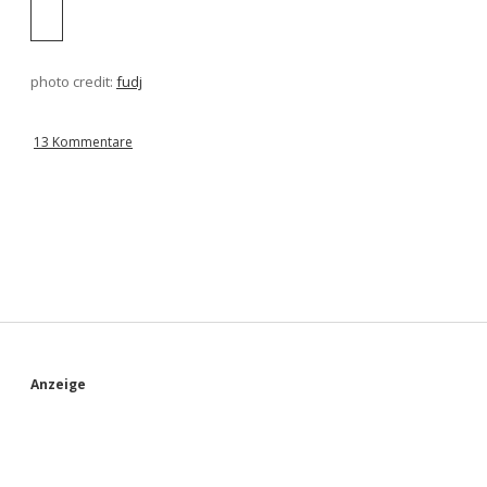
photo credit:
fudj
13 Kommentare
S
Anzeige
i