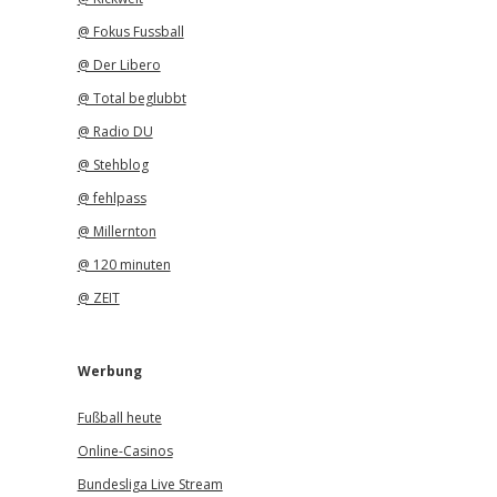
@ Fokus Fussball
@ Der Libero
@ Total beglubbt
@ Radio DU
@ Stehblog
@ fehlpass
@ Millernton
@ 120 minuten
@ ZEIT
Werbung
Fußball heute
Online-Casinos
Bundesliga Live Stream