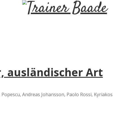
T
r
a
i
, ausländischer Art
n
e
Popescu, Andreas Johansson, Paolo Rossi, Kyriakos
r
B