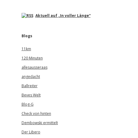
Aktuell auf „In voller Länge“
Blogs
11km
120 Minuten
allesausseraas
angedacht
Ballreiter
Beves Welt
Blog-G
Check von hinten
Dembowski ermittelt
Der Libero