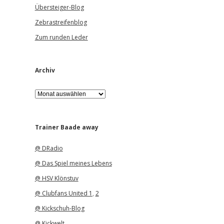
Übersteiger-Blog
Zebrastreifenblog
Zum runden Leder
Archiv
A
r
c
h
i
Trainer Baade away
v
@ DRadio
@ Das Spiel meines Lebens
@ HSV Klönstuv
@ Clubfans United 1
,
2
@ Kickschuh-Blog
@ Kickwelt