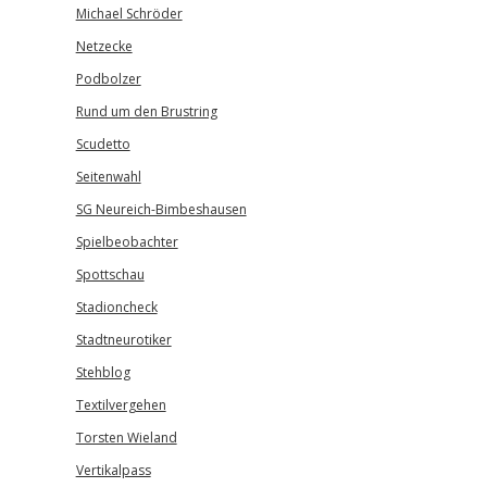
Michael Schröder
Netzecke
Podbolzer
Rund um den Brustring
Scudetto
Seitenwahl
SG Neureich-Bimbeshausen
Spielbeobachter
Spottschau
Stadioncheck
Stadtneurotiker
Stehblog
Textilvergehen
Torsten Wieland
Vertikalpass