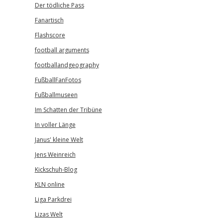
Der tödliche Pass
Fanartisch
Flashscore
football arguments
footballandgeography
FußballFanFotos
Fußballmuseen
Im Schatten der Tribüne
In voller Länge
Janus' kleine Welt
Jens Weinreich
Kickschuh-Blog
KLN online
Liga Parkdrei
Lizas Welt