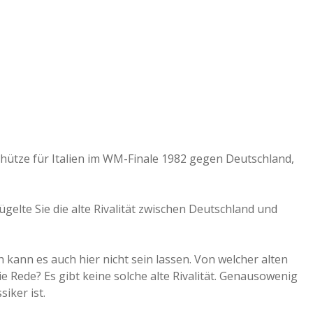
a
a
d
e
rschütze für Italien im WM-Finale 1982 gegen Deutschland,
ügelte Sie die alte Rivalität zwischen Deutschland und
kann es auch hier nicht sein lassen. Von welcher alten
die Rede? Es gibt keine solche alte Rivalität. Genausowenig
iker ist.