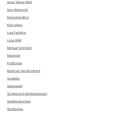
Janus' kleine Welt
Jens Weinreich
Kickschuh-Blog
KLN online
Liga Parkdrei
Lizas Welt
Michael Schröder
Netzecke
Podbolzer
Rund um den Brustring
Scudetto
Seitenwahl
SG Neureich-Bimbeshausen
Spielbeobachter
Spottschau