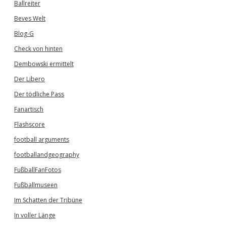
Ballreiter
Beves Welt
Blog-G
Check von hinten
Dembowski ermittelt
Der Libero
Der tödliche Pass
Fanartisch
Flashscore
football arguments
footballandgeography
FußballFanFotos
Fußballmuseen
Im Schatten der Tribüne
In voller Länge