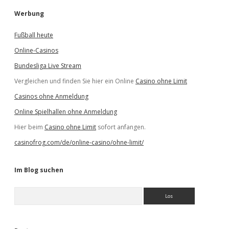
Werbung
Fußball heute
Online-Casinos
Bundesliga Live Stream
Vergleichen und finden Sie hier ein Online
Casino ohne Limit
Casinos ohne Anmeldung
Online Spielhallen ohne Anmeldung
Hier beim
Casino ohne Limit
sofort anfangen.
casinofrog.com/de/online-casino/ohne-limit/
Im Blog suchen
S
u
c
h
e