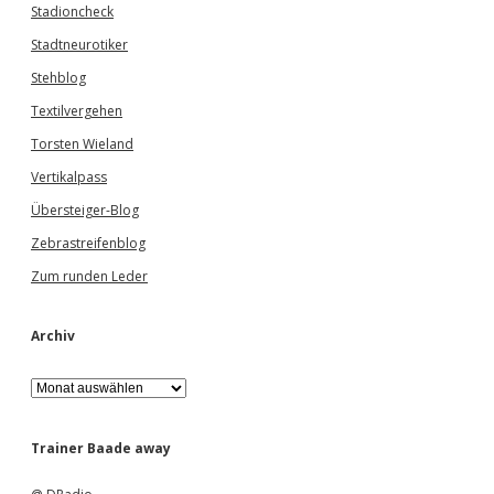
Stadioncheck
Stadtneurotiker
Stehblog
Textilvergehen
Torsten Wieland
Vertikalpass
Übersteiger-Blog
Zebrastreifenblog
Zum runden Leder
Archiv
A
r
c
h
Trainer Baade away
i
v