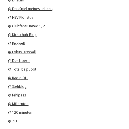
@ DRadio
@ Das Spiel meines Lebens
@ HSV Klönstuv
@ Clubfans United 1
,
2
@ Kickschuh-Blog
@ Kickwelt
@ Fokus Fussball
@ Der Libero
@ Total beglubbt
@ Radio DU
@ Stehblog
@ fehlpass
@ Millernton
@ 120 minuten
@ ZEIT