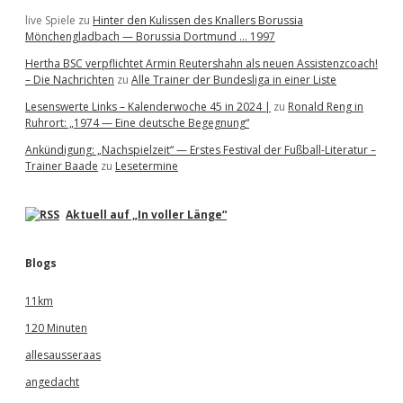
live Spiele
zu
Hinter den Kulissen des Knallers Borussia
Mönchengladbach — Borussia Dortmund … 1997
Hertha BSC verpflichtet Armin Reutershahn als neuen Assistenzcoach!
– Die Nachrichten
zu
Alle Trainer der Bundesliga in einer Liste
Lesenswerte Links – Kalenderwoche 45 in 2024 |
zu
Ronald Reng in
Ruhrort: „1974 — Eine deutsche Begegnung“
Ankündigung: „Nachspielzeit“ — Erstes Festival der Fußball-Literatur –
Trainer Baade
zu
Lesetermine
Aktuell auf „In voller Länge“
Blogs
11km
120 Minuten
allesausseraas
angedacht