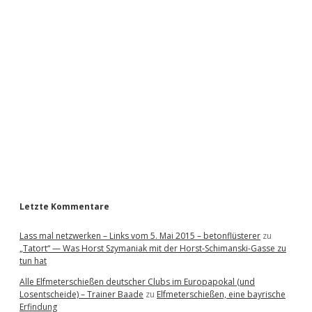
i
d
e
b
a
r
Letzte Kommentare
Lass mal netzwerken – Links vom 5. Mai 2015 – betonflüsterer
zu
„Tatort“ — Was Horst Szymaniak mit der Horst-Schimanski-Gasse zu
tun hat
Alle Elfmeterschießen deutscher Clubs im Europapokal (und
Losentscheide) – Trainer Baade
zu
Elfmeterschießen, eine bayrische
Erfindung