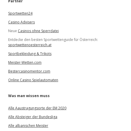
Partner
n
Sportwetten24
Casino Advisers
Neue
Casinos ohne Sperrdatei
Entdecke den besten Sportwettenguide für Österreich:
sportwettenoesterreich.at
Sportbekleidung & Trikots
Meister-Wetten.com
Bestercasinomentor.com
Online Casino Spielautomaten
Was man wissen muss
Alle Aaustragungsorte der EM 2020
Alle Absteiger der Bundesliga
Alle albanischen Meister