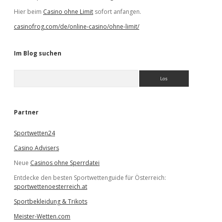
Hier beim
Casino ohne Limit
sofort anfangen.
casinofrog.com/de/online-casino/ohne-limit/
Im Blog suchen
S
u
c
h
e
Partner
n
Sportwetten24
Casino Advisers
Neue
Casinos ohne Sperrdatei
Entdecke den besten Sportwettenguide für Österreich:
sportwettenoesterreich.at
Sportbekleidung & Trikots
Meister-Wetten.com