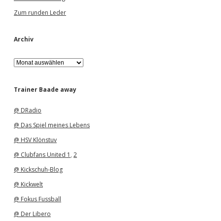
Zum runden Leder
Archiv
A
r
c
h
Trainer Baade away
i
v
@ DRadio
@ Das Spiel meines Lebens
@ HSV Klönstuv
@ Clubfans United 1
,
2
@ Kickschuh-Blog
@ Kickwelt
@ Fokus Fussball
@ Der Libero