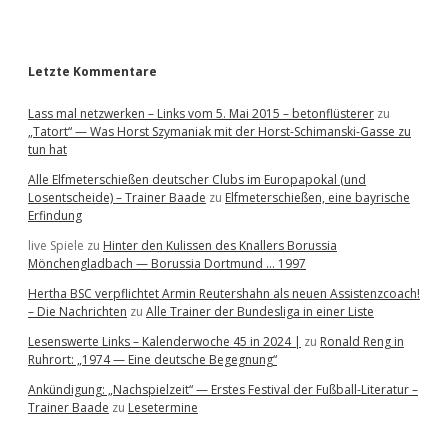
r
Letzte Kommentare
Lass mal netzwerken – Links vom 5. Mai 2015 – betonflüsterer
zu
„Tatort“ — Was Horst Szymaniak mit der Horst-Schimanski-Gasse zu
tun hat
Alle Elfmeterschießen deutscher Clubs im Europapokal (und
Losentscheide) – Trainer Baade
zu
Elfmeterschießen, eine bayrische
Erfindung
live Spiele
zu
Hinter den Kulissen des Knallers Borussia
Mönchengladbach — Borussia Dortmund … 1997
Hertha BSC verpflichtet Armin Reutershahn als neuen Assistenzcoach!
– Die Nachrichten
zu
Alle Trainer der Bundesliga in einer Liste
Lesenswerte Links – Kalenderwoche 45 in 2024 |
zu
Ronald Reng in
Ruhrort: „1974 — Eine deutsche Begegnung“
Ankündigung: „Nachspielzeit“ — Erstes Festival der Fußball-Literatur –
Trainer Baade
zu
Lesetermine