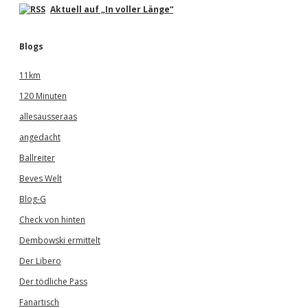
Aktuell auf „In voller Länge“
Blogs
11km
120 Minuten
allesausseraas
angedacht
Ballreiter
Beves Welt
Blog-G
Check von hinten
Dembowski ermittelt
Der Libero
Der tödliche Pass
Fanartisch