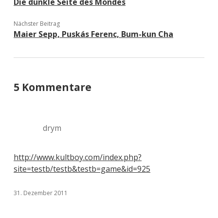
Die dunkle Seite des Mondes
Nächster Beitrag
Maier Sepp, Puskás Ferenc, Bum-kun Cha
5 Kommentare
drym
http://www.kultboy.com/index.php?
site=testb/testb&testb=game&id=925
31. Dezember 2011