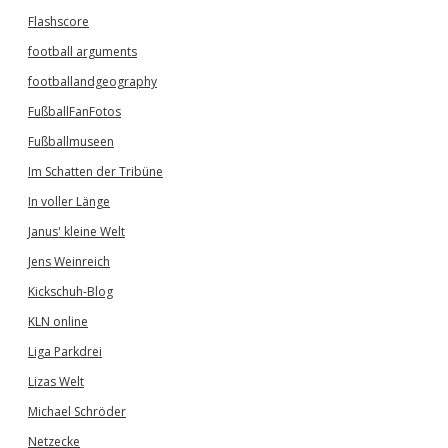
Flashscore
football arguments
footballandgeography
FußballFanFotos
Fußballmuseen
Im Schatten der Tribüne
In voller Länge
Janus' kleine Welt
Jens Weinreich
Kickschuh-Blog
KLN online
Liga Parkdrei
Lizas Welt
Michael Schröder
Netzecke