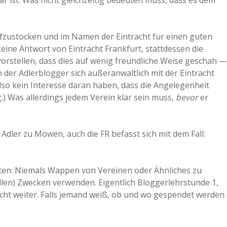
ar ist. Was nicht gleichzeitig bedeuten muss, dass es dem
a
fzustocken und im Namen der Eintracht für einen guten
a
eine Antwort von Eintracht Frankfurt, stattdessen die
orstellen, dass dies auf wenig freundliche Weise geschah —
 der Adlerblogger sich außeranwaltlich mit der Eintracht
d
also kein Interesse daran haben, dass die Angelegenheit
r
.) Was allerdings jedem Verein klar sein muss,
bevor
er
e
Adler zu Möwen, auch die FR befasst sich mit dem Fall:
ssten: Niemals Wappen von Vereinen oder Ähnliches zu
len) Zwecken verwenden. Eigentlich Bloggerlehrstunde 1,
icht weiter. Falls jemand weiß, ob und wo gespendet werden