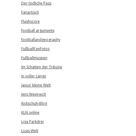
Der tödliche Pass
Fanartisch
Flashscore
football arguments
footballandgeography
FußballFanFotos
Fußballmuseen
Im Schatten der Tribüne
In voller Länge
Janus' kleine Welt
Jens Weinreich
Kickschuh-Blog
KLN online
Liga Parkdrei
Lizas Welt