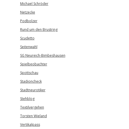
Michael Schröder
Netzecke
Podbolzer
Rund um den Brustring
Scudetto
Seitenwahl
SG Neureich-Bimbeshausen
Spielbeobachter
Spottschau
Stadioncheck
Stadtneurotiker
Stehblog
Textilvergehen
Torsten Wieland
Vertikalpass