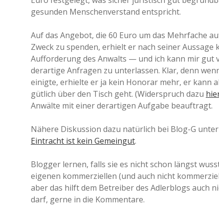
Euro festgelegt, was sicher juristisch gut begründb
gesunden Menschenverstand entspricht.
Auf das Angebot, die 60 Euro um das Mehrfache au
Zweck zu spenden, erhielt er nach seiner Aussage k
Aufforderung des Anwalts — und ich kann mir gut v
derartige Anfragen zu unterlassen. Klar, denn wenn
einigte, erhielte er ja kein Honorar mehr, er kann 
gütlich über den Tisch geht. (Widerspruch dazu
hie
Anwälte mit einer derartigen Aufgabe beauftragt.
Nähere Diskussion dazu natürlich bei Blog-G unter 
Eintracht ist kein Gemeingut
.
Blogger lernen, falls sie es nicht schon längst wu
eigenen kommerziellen (und auch nicht kommerziel
aber das hilft dem Betreiber des Adlerblogs auch n
darf, gerne in die Kommentare.