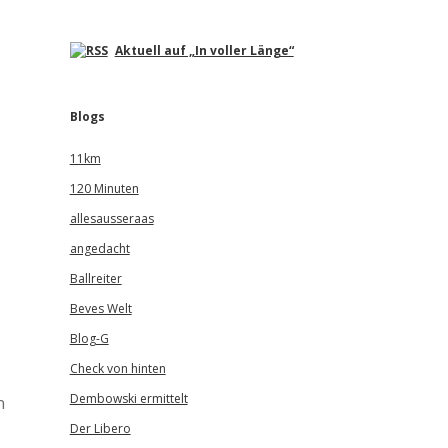
Aktuell auf „In voller Länge“
Blogs
11km
120 Minuten
allesausseraas
angedacht
Ballreiter
Beves Welt
Blog-G
Check von hinten
Dembowski ermittelt
n
Der Libero