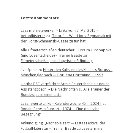
r
Letzte Kommentare
Lass mal netzwerken – Links vom 5. Mai 2015 –
betonflüsterer
zu
„Tatort“ — Was Horst Szymaniak mit
der Horst-Schimanski-Gasse zu tun hat
Alle Elfmeterschießen deutscher Clubs im Europapokal
(und Losentscheide) – Trainer Baade
zu
Elfmeterschießen, eine bayrische Erfindung
live Spiele
zu
Hinter den Kulissen des Knallers Borussia
Mönchengladbach — Borussia Dortmund … 1997
Hertha BSC verpflichtet Armin Reutershahn als neuen
Assistenzcoach! – Die Nachrichten
zu
Alle Trainer der
Bundesliga in einer Liste
Lesenswerte Links – Kalenderwoche 45 in 2024 |
zu
Ronald Reng in Ruhrort: „1974 — Eine deutsche
Begegnung“
Ankündigung: „Nachspielzeit“ — Erstes Festival der
Fußball-Literatur – Trainer Baade
zu
Lesetermine