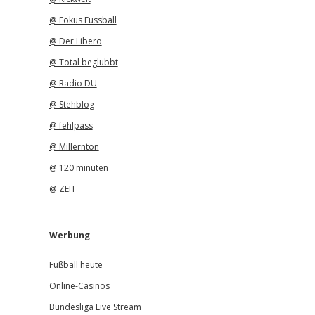
@ Fokus Fussball
@ Der Libero
@ Total beglubbt
@ Radio DU
@ Stehblog
@ fehlpass
@ Millernton
@ 120 minuten
@ ZEIT
Werbung
Fußball heute
Online-Casinos
Bundesliga Live Stream