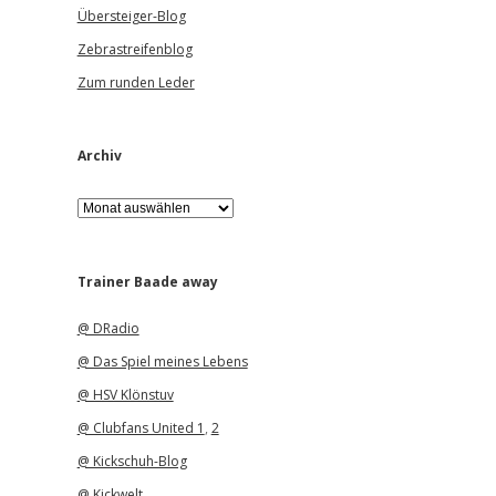
Übersteiger-Blog
Zebrastreifenblog
Zum runden Leder
Archiv
A
r
c
h
i
Trainer Baade away
v
@ DRadio
@ Das Spiel meines Lebens
@ HSV Klönstuv
@ Clubfans United 1
,
2
@ Kickschuh-Blog
@ Kickwelt