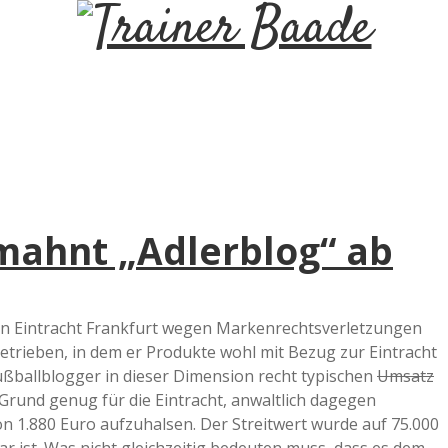
T
r
a
i
 mahnt „Adlerblog“ ab
n
e
 von Eintracht Frankfurt wegen Markenrechtsverletzungen
trieben, in dem er Produkte wohl mit Bezug zur Eintracht
r
Fußballblogger in dieser Dimension recht typischen
Umsatz
Grund genug für die Eintracht, anwaltlich dagegen
B
 1.880 Euro aufzuhalsen. Der Streitwert wurde auf 75.000