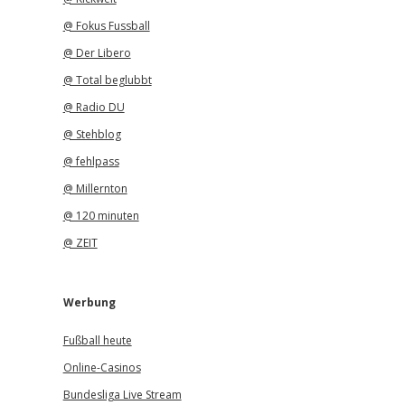
@ Fokus Fussball
@ Der Libero
@ Total beglubbt
@ Radio DU
@ Stehblog
@ fehlpass
@ Millernton
@ 120 minuten
@ ZEIT
Werbung
Fußball heute
Online-Casinos
Bundesliga Live Stream