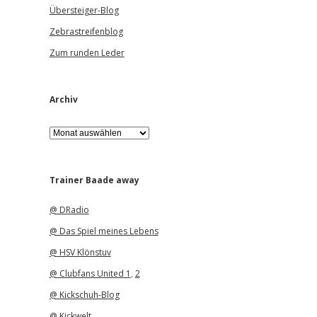
Übersteiger-Blog
Zebrastreifenblog
Zum runden Leder
Archiv
A
r
c
h
i
Trainer Baade away
v
@ DRadio
@ Das Spiel meines Lebens
@ HSV Klönstuv
@ Clubfans United 1
,
2
@ Kickschuh-Blog
@ Kickwelt