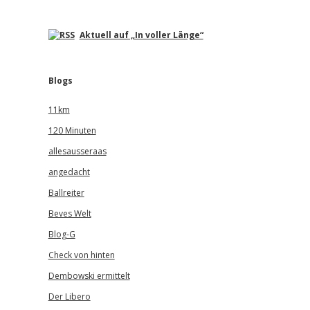
Aktuell auf „In voller Länge“
Blogs
11km
120 Minuten
allesausseraas
angedacht
Ballreiter
Beves Welt
Blog-G
Check von hinten
Dembowski ermittelt
Der Libero