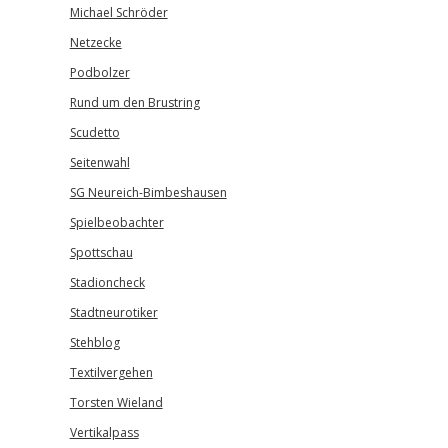
Michael Schröder
Netzecke
Podbolzer
Rund um den Brustring
Scudetto
Seitenwahl
SG Neureich-Bimbeshausen
Spielbeobachter
Spottschau
Stadioncheck
Stadtneurotiker
Stehblog
Textilvergehen
Torsten Wieland
Vertikalpass