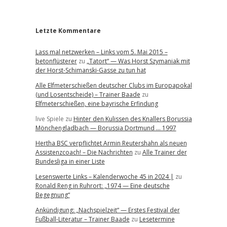
r
Letzte Kommentare
Lass mal netzwerken – Links vom 5. Mai 2015 –
betonflüsterer
zu
„Tatort“ — Was Horst Szymaniak mit
der Horst-Schimanski-Gasse zu tun hat
Alle Elfmeterschießen deutscher Clubs im Europapokal
(und Losentscheide) – Trainer Baade
zu
Elfmeterschießen, eine bayrische Erfindung
live Spiele
zu
Hinter den Kulissen des Knallers Borussia
Mönchengladbach — Borussia Dortmund … 1997
Hertha BSC verpflichtet Armin Reutershahn als neuen
Assistenzcoach! – Die Nachrichten
zu
Alle Trainer der
Bundesliga in einer Liste
Lesenswerte Links – Kalenderwoche 45 in 2024 |
zu
Ronald Reng in Ruhrort: „1974 — Eine deutsche
Begegnung“
Ankündigung: „Nachspielzeit“ — Erstes Festival der
Fußball-Literatur – Trainer Baade
zu
Lesetermine