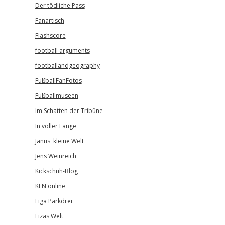
Der tödliche Pass
Fanartisch
Flashscore
football arguments
footballandgeography
FußballFanFotos
Fußballmuseen
Im Schatten der Tribüne
In voller Länge
Janus' kleine Welt
Jens Weinreich
Kickschuh-Blog
KLN online
Liga Parkdrei
Lizas Welt