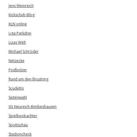
Jens Weinreich
Kickschuh-Blog
KLN online
Liga Parkdrei
Lizas Welt
Michael Schröder
Netzecke
Podbolzer
Rund um den Brustring
Scudetto
Seitenwahl
SG Neureich-Bimbeshausen
Spielbeobachter
Spottschau
Stadioncheck