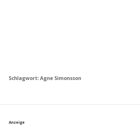
a
d
e
Schlagwort:
Agne Simonsson
S
Anzeige