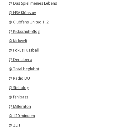
@ Das Spiel meines Lebens
@ HSV Klönstuv
@ Clubfans United 1
,
2
@ Kickschuh-Blog
@ Kickwelt
@ Fokus Fussball
@ Der Libero
@ Total beglubbt
@ Radio DU
@ Stehblog
@ fehlpass
@ Millernton
@ 120 minuten
@ ZEIT