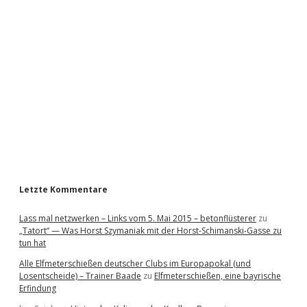
i
d
e
b
a
r
Letzte Kommentare
Lass mal netzwerken – Links vom 5. Mai 2015 – betonflüsterer
zu
„Tatort“ — Was Horst Szymaniak mit der Horst-Schimanski-Gasse zu
tun hat
Alle Elfmeterschießen deutscher Clubs im Europapokal (und
Losentscheide) – Trainer Baade
zu
Elfmeterschießen, eine bayrische
Erfindung