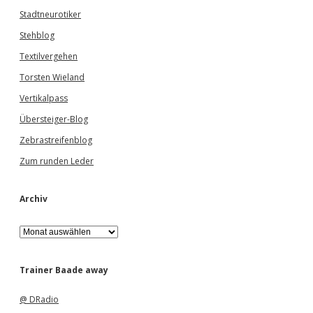
Stadtneurotiker
Stehblog
Textilvergehen
Torsten Wieland
Vertikalpass
Übersteiger-Blog
Zebrastreifenblog
Zum runden Leder
Archiv
A
r
c
h
Trainer Baade away
i
v
@ DRadio