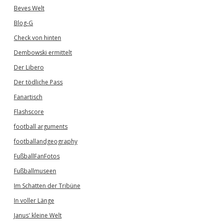
Beves Welt
Blog-G
Check von hinten
Dembowski ermittelt
Der Libero
Der tödliche Pass
Fanartisch
Flashscore
football arguments
footballandgeography
FußballFanFotos
Fußballmuseen
Im Schatten der Tribüne
In voller Länge
Janus' kleine Welt