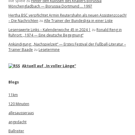
live Spiele
zu
Hinter den Kulissen des Knallers Borussia
Mönchengladbach — Borussia Dortmund … 1997
Hertha BSC verpflichtet Armin Reutershahn als neuen Assistenzcoach!
– Die Nachrichten
zu
Alle Trainer der Bundesliga in einer Liste
Lesenswerte Links – Kalenderwoche 45 in 2024 |
zu
Ronald Reng in
Ruhrort: „1974 — Eine deutsche Begegnung“
Ankündigung: „Nachspielzeit“ — Erstes Festival der Fußball-Literatur –
Trainer Baade
zu
Lesetermine
Aktuell auf „In voller Länge“
Blogs
11km
120 Minuten
allesausseraas
angedacht
Ballreiter