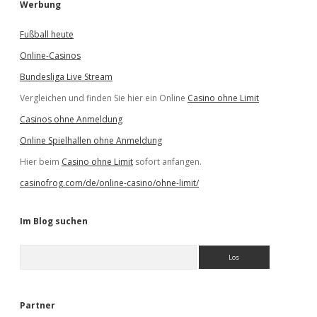
Werbung
Fußball heute
Online-Casinos
Bundesliga Live Stream
Vergleichen und finden Sie hier ein Online
Casino ohne Limit
Casinos ohne Anmeldung
Online Spielhallen ohne Anmeldung
Hier beim
Casino ohne Limit
sofort anfangen.
casinofrog.com/de/online-casino/ohne-limit/
Im Blog suchen
S
u
c
h
e
Partner
n