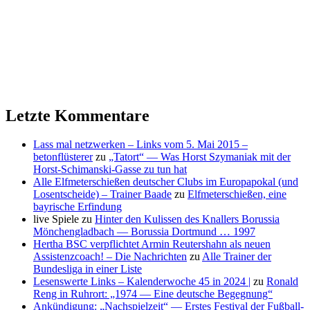
Letzte Kommentare
Lass mal netzwerken – Links vom 5. Mai 2015 –
betonflüsterer
zu
„Tatort“ — Was Horst Szymaniak mit der
Horst-Schimanski-Gasse zu tun hat
Alle Elfmeterschießen deutscher Clubs im Europapokal (und
Losentscheide) – Trainer Baade
zu
Elfmeterschießen, eine
bayrische Erfindung
live Spiele
zu
Hinter den Kulissen des Knallers Borussia
Mönchengladbach — Borussia Dortmund … 1997
Hertha BSC verpflichtet Armin Reutershahn als neuen
Assistenzcoach! – Die Nachrichten
zu
Alle Trainer der
Bundesliga in einer Liste
Lesenswerte Links – Kalenderwoche 45 in 2024 |
zu
Ronald
Reng in Ruhrort: „1974 — Eine deutsche Begegnung“
Ankündigung: „Nachspielzeit“ — Erstes Festival der Fußball-