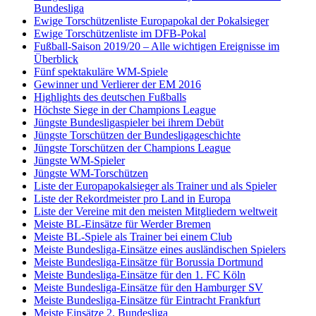
Bundesliga
Ewige Torschützenliste Europapokal der Pokalsieger
Ewige Torschützenliste im DFB-Pokal
Fußball-Saison 2019/20 – Alle wichtigen Ereignisse im
Überblick
Fünf spektakuläre WM-Spiele
Gewinner und Verlierer der EM 2016
Highlights des deutschen Fußballs
Höchste Siege in der Champions League
Jüngste Bundesligaspieler bei ihrem Debüt
Jüngste Torschützen der Bundesligageschichte
Jüngste Torschützen der Champions League
Jüngste WM-Spieler
Jüngste WM-Torschützen
Liste der Europapokalsieger als Trainer und als Spieler
Liste der Rekordmeister pro Land in Europa
Liste der Vereine mit den meisten Mitgliedern weltweit
Meiste BL-Einsätze für Werder Bremen
Meiste BL-Spiele als Trainer bei einem Club
Meiste Bundesliga-Einsätze eines ausländischen Spielers
Meiste Bundesliga-Einsätze für Borussia Dortmund
Meiste Bundesliga-Einsätze für den 1. FC Köln
Meiste Bundesliga-Einsätze für den Hamburger SV
Meiste Bundesliga-Einsätze für Eintracht Frankfurt
Meiste Einsätze 2. Bundesliga