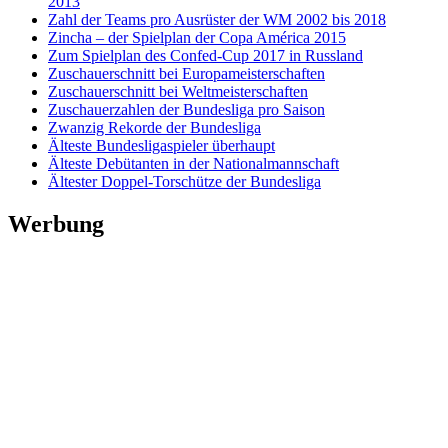
2013
Zahl der Teams pro Ausrüster der WM 2002 bis 2018
Zincha – der Spielplan der Copa América 2015
Zum Spielplan des Confed-Cup 2017 in Russland
Zuschauerschnitt bei Europameisterschaften
Zuschauerschnitt bei Weltmeisterschaften
Zuschauerzahlen der Bundesliga pro Saison
Zwanzig Rekorde der Bundesliga
Älteste Bundesligaspieler überhaupt
Älteste Debütanten in der Nationalmannschaft
Ältester Doppel-Torschütze der Bundesliga
Werbung