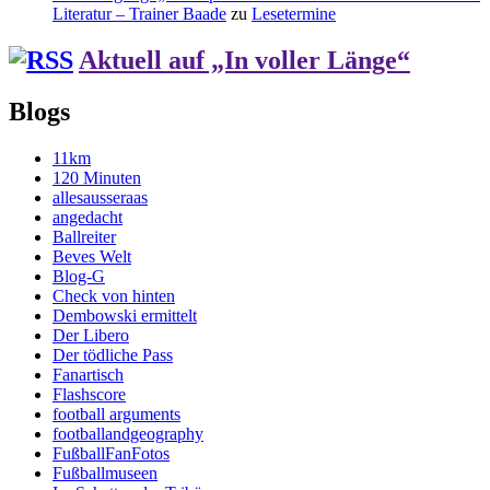
Literatur – Trainer Baade
zu
Lesetermine
Aktuell auf „In voller Länge“
Blogs
11km
120 Minuten
allesausseraas
angedacht
Ballreiter
Beves Welt
Blog-G
Check von hinten
Dembowski ermittelt
Der Libero
Der tödliche Pass
Fanartisch
Flashscore
football arguments
footballandgeography
FußballFanFotos
Fußballmuseen