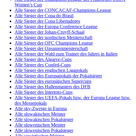
Women’s Cup
Alle Sieger der CONCACAF-Champions-League
Alle Sieger der Copa do Brasil
Alle Sieger der Copa Libertadores
Alle Sieger der Europa Conference League
Alle Sieger der Johan-Cruyff-Schaal
Alle Sieger der nordischen Meisterschaft
Alle Sieger der OFC Champions League
Alle Sieger der Ozeanienmeisterschaft
Alle Sieger der Wahl zum Trainer des Jahres in Italien
Alle Sieger des Algarve-Cups
Alle Sieger des Confed-Cups
Alle Sieger des englischen Ligapokals
Alle Sieger des Europapokals der Pokalsieger
Alle Sieger des europäischen Supercups
Alle Sieger des Hallenmasters des DFB
Alle Sieger des Intertoto-Cups
Alle Sieger des UEFA-Pokals bzw. der Europa League bzw.
des Messepokals
Alle sky-Zweige in Europa
Alle slowakischen Meister
Alle slowakischen Pokalsieger
Alle slowenischen Meister
Alle slowenischen Pokalsieger
Alle sowjetischen Meister