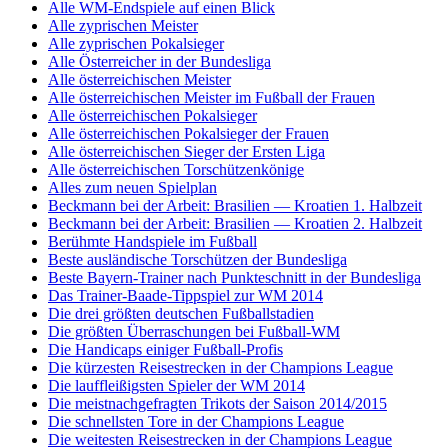
Alle WM-Endspiele auf einen Blick
Alle zyprischen Meister
Alle zyprischen Pokalsieger
Alle Österreicher in der Bundesliga
Alle österreichischen Meister
Alle österreichischen Meister im Fußball der Frauen
Alle österreichischen Pokalsieger
Alle österreichischen Pokalsieger der Frauen
Alle österreichischen Sieger der Ersten Liga
Alle österreichischen Torschützenkönige
Alles zum neuen Spielplan
Beckmann bei der Arbeit: Brasilien — Kroatien 1. Halbzeit
Beckmann bei der Arbeit: Brasilien — Kroatien 2. Halbzeit
Berühmte Handspiele im Fußball
Beste ausländische Torschützen der Bundesliga
Beste Bayern-Trainer nach Punkteschnitt in der Bundesliga
Das Trainer-Baade-Tippspiel zur WM 2014
Die drei größten deutschen Fußballstadien
Die größten Überraschungen bei Fußball-WM
Die Handicaps einiger Fußball-Profis
Die kürzesten Reisestrecken in der Champions League
Die lauffleißigsten Spieler der WM 2014
Die meistnachgefragten Trikots der Saison 2014/2015
Die schnellsten Tore in der Champions League
Die weitesten Reisestrecken in der Champions League