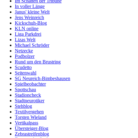
Im Schatten der Tribüne
In voller Länge
Janus' kleine Welt
Jens Weinreich
Kickschuh-Blog
KLN online
Liga Parkdrei
Lizas Welt
Michael Schröder
Netzecke
Podbolzer
Rund um den Brustring
Scudetto
Seitenwahl
SG Neureich-Bimbeshausen
Spielbeobachter
Spottschau
Stadioncheck
Stadtneurotiker
Stehblog
Textilvergehen
Torsten Wieland
Vertikalpass
Übersteiger-Blog
Zebrastreifenblog