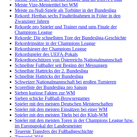
Meiste Vize-Meistertitel bei WM
Meiste zu-Null-Spiele als Torhüter in der Bundesliga
Rekord: Herthas sechs Finalteilnahmen in Folge in den
Zwanziger Jahren
Rekorde pro Spieler und Trainer rund ums Finale der
Champions League
Rekorde: Die schnellsten Tore der Bundesliga-Geschichte
Rekordeinsätze in der Champions League
Rekordsieger der Champions League
Rekordspieler des UEFA-Pokals
Rekordtorschützen von Österreichs Nationalmannschaft
Schnellste Fußballer seit Beginn der Messungen
Schnellste Hattricks der 2. Bundesliga
Schnellste Hattricks der Bundesliga
Schweizer Nationalmannschaft bei großen Turnieren
Scorerliste der Bundesliga pro Saison
Sieben kuriose Fakten zur WM
Sieben schicke Fußball-Browsergames
Spieler mit den meisten Deutschen Meisterschaften
Spieler mit den meisten Einsätzen bei einer WM
Spieler mit den meisten Titeln bei der Klub-WM
Spieler mit den meisten Toren in der Champions League bzw.
im Europapokal der Landesmeister
Teuerste Transfers der Fußballgeschichte
Tippspiel 2016