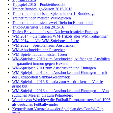
Tippspiel 2016 – Punkteübersicht
Trainer Bundesliga-Saison 2015/2016
Trainer mit den meisten Spielen in der 1. Bundesliga
Trainer mit den meisten WM-Spielen
Trainer mit mindestens zwei Titeln im Europapokal
Trikot-Ausrüster Saison 2015/16
Trofeo Bravo – die besten Nachwuchsspieler Europas
WM 2014 – die früheren WM-Trikots aller WM-Teilnehmer
WM 2014 — Alle WM-Spielorte als Liste
WM 2022 – Spielplan zum Ausdrucken
WM-Abschneiden der Gastgeber
WM-Spiele mit den meisten Toren
WM-Spielplan 2010 zum Ausdrucken, Aufhängen, Ausfüllen
— garantiert immun gegen Hexerei
WM-Spielplan 2011 zum Ausdrucken und Eintragen
WM-Spielplan 2014 zum Ausdrucken und Eintragen — mit
der Extraportion Samba-Geschmack
WM-Spielplan 2015 Kanada zum Ausdrucken — Vers le
grand but
WM-Spielplan 2018 zum Ausdrucken und Eintragen — Von
südlichen Meeren bis zum Polargebiet
Wunder von Wembley: die Fußball-Europameisterschaft 1996
als deutsches Fußballwunder
Xequerê statt Vuvuzela — der Spielplan des Confed-Cup