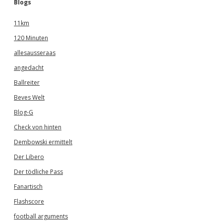
Blogs
11km
120 Minuten
allesausseraas
angedacht
Ballreiter
Beves Welt
Blog-G
Check von hinten
Dembowski ermittelt
Der Libero
Der tödliche Pass
Fanartisch
Flashscore
football arguments