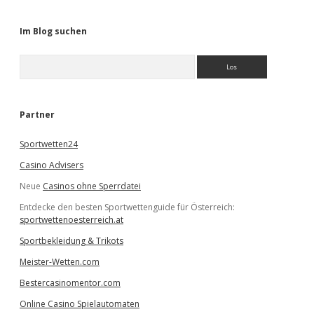
Im Blog suchen
S
u
c
h
e
Partner
n
Sportwetten24
Casino Advisers
Neue
Casinos ohne Sperrdatei
Entdecke den besten Sportwettenguide für Österreich:
sportwettenoesterreich.at
Sportbekleidung & Trikots
Meister-Wetten.com
Bestercasinomentor.com
Online Casino Spielautomaten