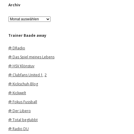
Archiv
A
r
c
h
Trainer Baade away
i
v
@ DRadio
@ Das Spiel meines Lebens
@ HSV Klönstuv
@ Clubfans United 1
,
2
@ Kickschuh-Blog
@ Kickwelt
@ Fokus Fussball
@ Der Libero
@ Total beglubbt
@ Radio DU