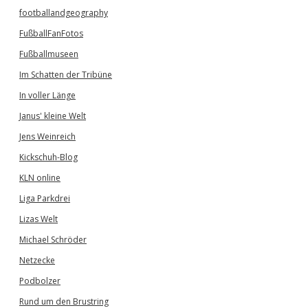
footballandgeography
FußballFanFotos
Fußballmuseen
Im Schatten der Tribüne
In voller Länge
Janus' kleine Welt
Jens Weinreich
Kickschuh-Blog
KLN online
Liga Parkdrei
Lizas Welt
Michael Schröder
Netzecke
Podbolzer
Rund um den Brustring