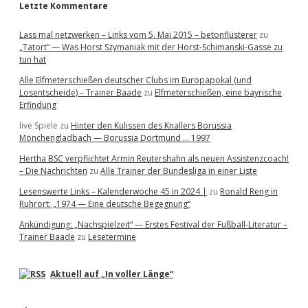
Letzte Kommentare
Lass mal netzwerken – Links vom 5. Mai 2015 – betonflüsterer
zu
„Tatort“ — Was Horst Szymaniak mit der Horst-Schimanski-Gasse zu
tun hat
Alle Elfmeterschießen deutscher Clubs im Europapokal (und
Losentscheide) – Trainer Baade
zu
Elfmeterschießen, eine bayrische
Erfindung
live Spiele
zu
Hinter den Kulissen des Knallers Borussia
Mönchengladbach — Borussia Dortmund … 1997
Hertha BSC verpflichtet Armin Reutershahn als neuen Assistenzcoach!
– Die Nachrichten
zu
Alle Trainer der Bundesliga in einer Liste
Lesenswerte Links – Kalenderwoche 45 in 2024 |
zu
Ronald Reng in
Ruhrort: „1974 — Eine deutsche Begegnung“
Ankündigung: „Nachspielzeit“ — Erstes Festival der Fußball-Literatur –
Trainer Baade
zu
Lesetermine
Aktuell auf „In voller Länge“