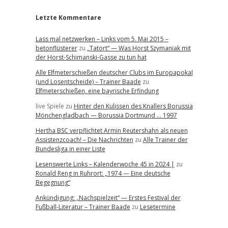
Letzte Kommentare
Lass mal netzwerken – Links vom 5. Mai 2015 –
betonflüsterer
zu
„Tatort“ — Was Horst Szymaniak mit
der Horst-Schimanski-Gasse zu tun hat
Alle Elfmeterschießen deutscher Clubs im Europapokal
(und Losentscheide) – Trainer Baade
zu
Elfmeterschießen, eine bayrische Erfindung
live Spiele
zu
Hinter den Kulissen des Knallers Borussia
Mönchengladbach — Borussia Dortmund … 1997
Hertha BSC verpflichtet Armin Reutershahn als neuen
Assistenzcoach! – Die Nachrichten
zu
Alle Trainer der
Bundesliga in einer Liste
Lesenswerte Links – Kalenderwoche 45 in 2024 |
zu
Ronald Reng in Ruhrort: „1974 — Eine deutsche
Begegnung“
Ankündigung: „Nachspielzeit“ — Erstes Festival der
Fußball-Literatur – Trainer Baade
zu
Lesetermine