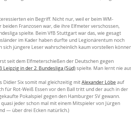
teressierten ein Begriff. Nicht nur, weil er beim WM-
r beiden Franzosen war, die ihre Elfmeter verschossen,
ndesliga spielte. Beim VfB Stuttgart war das, wie gesagt
 Ausländer im Kader haben durfte und Legionärentum noch
n sich jüngere Leser wahrscheinlich kaum vorstellen können
erst seit dem Elfmeterschießen der Deutschen gegen
B Leipzig in der 2. Bundesliga (Süd)
spielte. Man lernt nie aus
 Didier Six somit mal gleichzeitig mit
Alexander Löbe
auf
ch für Rot-Weiß Essen vor den Ball tritt und der auch in der
s gekaufte Pokalspiel gegen den Hamburger SV gewann.
s quasi jeder schon mal mit einem Mitspieler von Jürgen
d — über drei Ecken natürlich.)