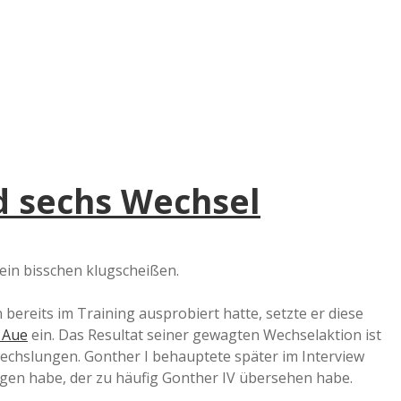
e
r
B
a
d sechs Wechsel
a
d
: ein bisschen klugscheißen.
e
ereits im Training ausprobiert hatte, setzte er diese
e Aue
ein. Das Resultat seiner gewagten Wechselaktion ist
echslungen. Gonther I behauptete später im Interview
legen habe, der zu häufig Gonther IV übersehen habe.