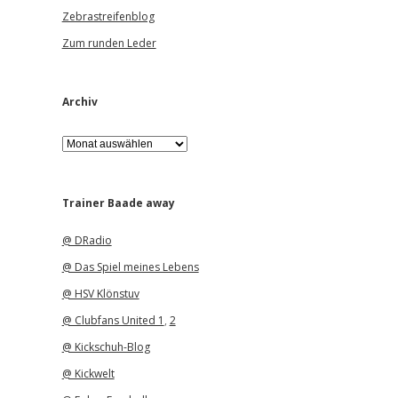
Zebrastreifenblog
Zum runden Leder
Archiv
A
r
c
h
i
Trainer Baade away
v
@ DRadio
@ Das Spiel meines Lebens
@ HSV Klönstuv
@ Clubfans United 1
,
2
@ Kickschuh-Blog
@ Kickwelt