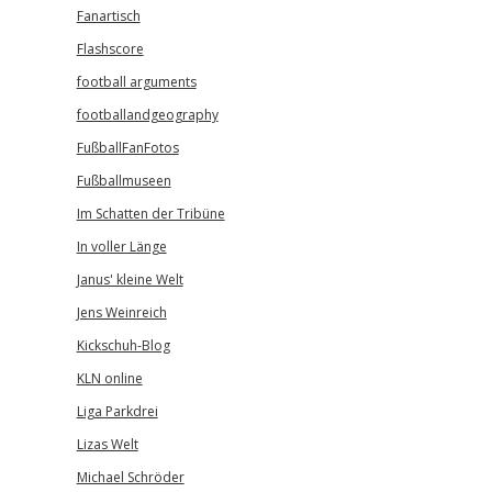
Fanartisch
Flashscore
football arguments
footballandgeography
FußballFanFotos
Fußballmuseen
Im Schatten der Tribüne
In voller Länge
Janus' kleine Welt
Jens Weinreich
Kickschuh-Blog
KLN online
Liga Parkdrei
Lizas Welt
Michael Schröder