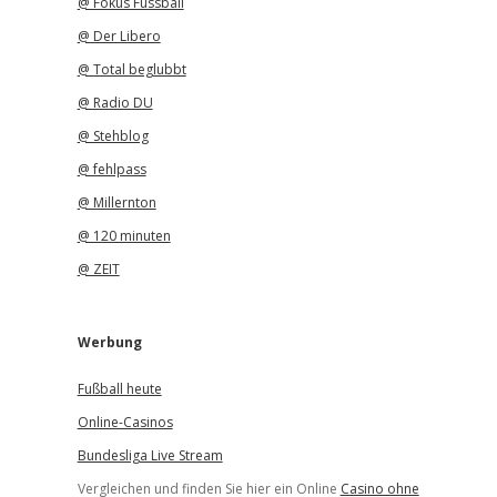
@ Fokus Fussball
@ Der Libero
@ Total beglubbt
@ Radio DU
@ Stehblog
@ fehlpass
@ Millernton
@ 120 minuten
@ ZEIT
Werbung
Fußball heute
Online-Casinos
Bundesliga Live Stream
Vergleichen und finden Sie hier ein Online
Casino ohne