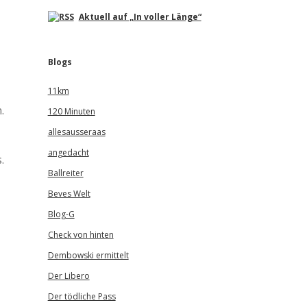
Aktuell auf „In voller Länge“
Blogs
11km
.
120 Minuten
allesausseraas
angedacht
.
Ballreiter
Beves Welt
Blog-G
Check von hinten
Dembowski ermittelt
Der Libero
Der tödliche Pass