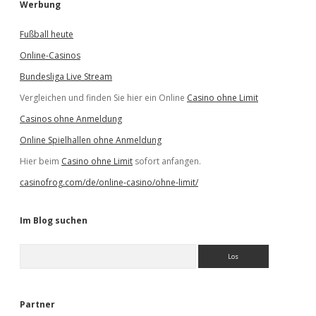
Werbung
Fußball heute
Online-Casinos
Bundesliga Live Stream
Vergleichen und finden Sie hier ein Online
Casino ohne Limit
Casinos ohne Anmeldung
Online Spielhallen ohne Anmeldung
Hier beim
Casino ohne Limit
sofort anfangen.
casinofrog.com/de/online-casino/ohne-limit/
Im Blog suchen
S
u
c
h
e
Partner
n