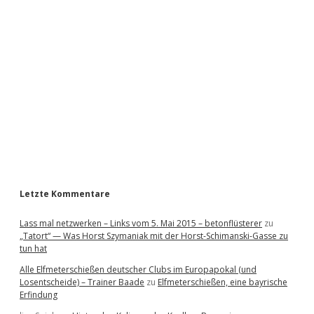
i
d
e
b
a
r
Letzte Kommentare
Lass mal netzwerken – Links vom 5. Mai 2015 – betonflüsterer
zu
„Tatort“ — Was Horst Szymaniak mit der Horst-Schimanski-Gasse zu
tun hat
Alle Elfmeterschießen deutscher Clubs im Europapokal (und
Losentscheide) – Trainer Baade
zu
Elfmeterschießen, eine bayrische
Erfindung