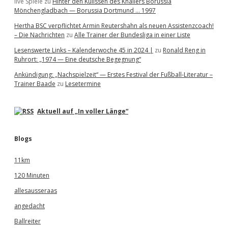
live Spiele
zu
Hinter den Kulissen des Knallers Borussia
Mönchengladbach — Borussia Dortmund … 1997
Hertha BSC verpflichtet Armin Reutershahn als neuen Assistenzcoach!
– Die Nachrichten
zu
Alle Trainer der Bundesliga in einer Liste
Lesenswerte Links – Kalenderwoche 45 in 2024 |
zu
Ronald Reng in
Ruhrort: „1974 — Eine deutsche Begegnung“
Ankündigung: „Nachspielzeit“ — Erstes Festival der Fußball-Literatur –
Trainer Baade
zu
Lesetermine
Aktuell auf „In voller Länge“
Blogs
11km
120 Minuten
allesausseraas
angedacht
Ballreiter