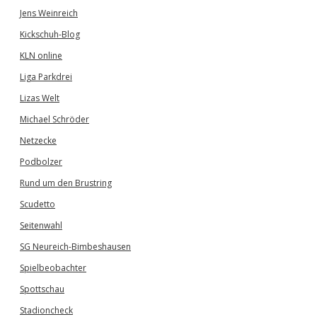
Jens Weinreich
Kickschuh-Blog
KLN online
Liga Parkdrei
Lizas Welt
Michael Schröder
Netzecke
Podbolzer
Rund um den Brustring
Scudetto
Seitenwahl
SG Neureich-Bimbeshausen
Spielbeobachter
Spottschau
Stadioncheck