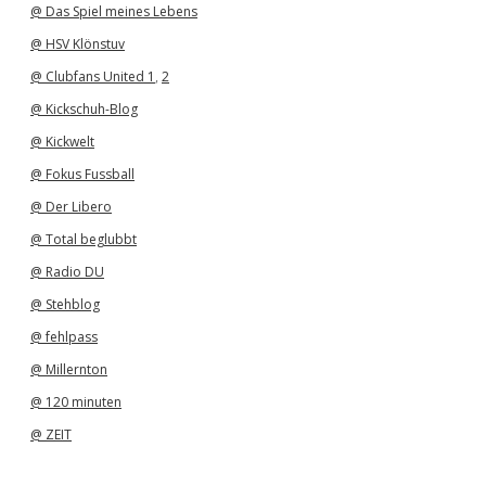
@ Das Spiel meines Lebens
@ HSV Klönstuv
@ Clubfans United 1
,
2
@ Kickschuh-Blog
@ Kickwelt
@ Fokus Fussball
@ Der Libero
@ Total beglubbt
@ Radio DU
@ Stehblog
@ fehlpass
@ Millernton
@ 120 minuten
@ ZEIT