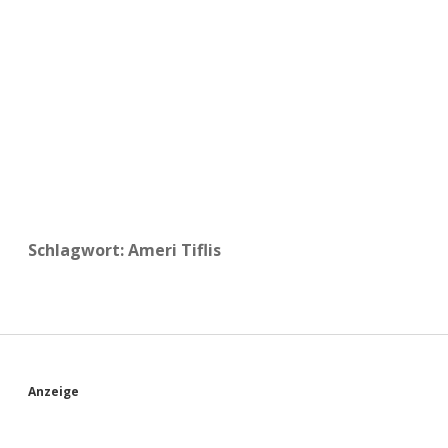
a
d
e
Schlagwort:
Ameri Tiflis
S
Anzeige