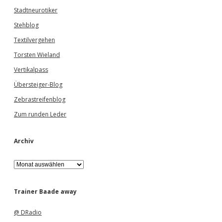
Stadtneurotiker
Stehblog
Textilvergehen
Torsten Wieland
Vertikalpass
Übersteiger-Blog
Zebrastreifenblog
Zum runden Leder
Archiv
A
r
c
h
Trainer Baade away
i
v
@ DRadio