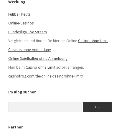
Werbung
Fußball heute
Online-Casinos
Bundesliga Live Stream
Vergleichen und finden Sie hier ein Online
Casino ohne Limit
Casinos ohne Anmeldung
Online Spielhallen ohne Anmeldung
Hier beim
Casino ohne Limit
sofort anfangen.
casinofrog.com/de/online-casino/ohne-limit/
Im Blog suchen
S
u
c
h
e
Partner
n