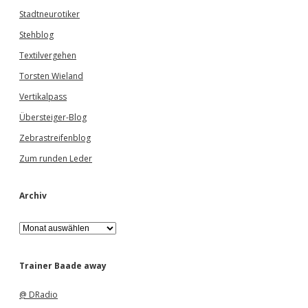
Stadtneurotiker
Stehblog
Textilvergehen
Torsten Wieland
Vertikalpass
Übersteiger-Blog
Zebrastreifenblog
Zum runden Leder
Archiv
A
r
c
h
Trainer Baade away
i
v
@ DRadio