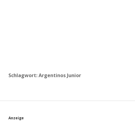
a
d
e
Schlagwort:
Argentinos Junior
S
Anzeige