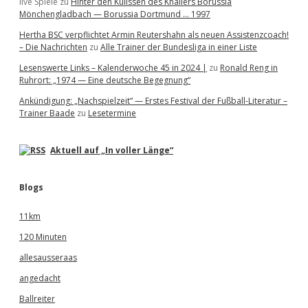
live Spiele
zu
Hinter den Kulissen des Knallers Borussia
Mönchengladbach — Borussia Dortmund … 1997
Hertha BSC verpflichtet Armin Reutershahn als neuen Assistenzcoach!
– Die Nachrichten
zu
Alle Trainer der Bundesliga in einer Liste
Lesenswerte Links – Kalenderwoche 45 in 2024 |
zu
Ronald Reng in
Ruhrort: „1974 — Eine deutsche Begegnung“
Ankündigung: „Nachspielzeit“ — Erstes Festival der Fußball-Literatur –
Trainer Baade
zu
Lesetermine
Aktuell auf „In voller Länge“
Blogs
11km
120 Minuten
allesausseraas
angedacht
Ballreiter