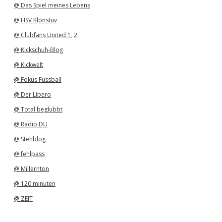
@ Das Spiel meines Lebens
@ HSV Klönstuv
@ Clubfans United 1
,
2
@ Kickschuh-Blog
@ Kickwelt
@ Fokus Fussball
@ Der Libero
@ Total beglubbt
@ Radio DU
@ Stehblog
@ fehlpass
@ Millernton
@ 120 minuten
@ ZEIT