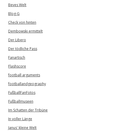
Beves Welt
Blog-G
Check von hinten
Dembowski ermittelt
Der Libero
Der tödliche Pass
Fanartisch
Flashscore
football arguments
footballandgeography
FußballFanFotos
Fußballmuseen
Im Schatten der Tribüne
In voller Länge
Janus' kleine Welt