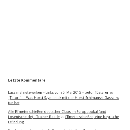
i
d
e
b
a
r
Letzte Kommentare
Lass mal netzwerken – Links vom 5. Mai 2015 – betonflüsterer
zu
„Tatort“ — Was Horst Szymaniak mit der Horst-Schimanski-Gasse zu
tun hat
Alle Elfmeterschießen deutscher Clubs im Europapokal (und
Losentscheide) – Trainer Baade
zu
Elfmeterschießen, eine bayrische
Erfindung