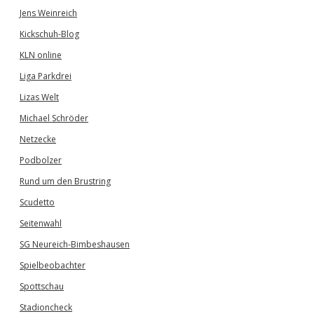
Jens Weinreich
Kickschuh-Blog
KLN online
Liga Parkdrei
Lizas Welt
Michael Schröder
Netzecke
Podbolzer
Rund um den Brustring
Scudetto
Seitenwahl
SG Neureich-Bimbeshausen
Spielbeobachter
Spottschau
Stadioncheck