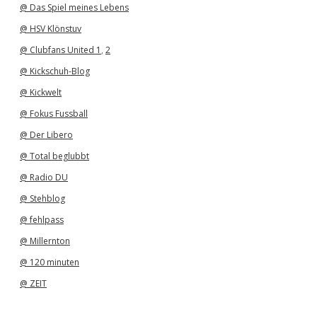
@ Das Spiel meines Lebens
@ HSV Klönstuv
@ Clubfans United 1
,
2
@ Kickschuh-Blog
@ Kickwelt
@ Fokus Fussball
@ Der Libero
@ Total beglubbt
@ Radio DU
@ Stehblog
@ fehlpass
@ Millernton
@ 120 minuten
@ ZEIT