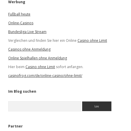
Werbung
Fußball heute
Online-Casinos
Bundesliga Live Stream
Vergleichen und finden Sie hier ein Online
Casino ohne Limit
Casinos ohne Anmeldung
Online Spielhallen ohne Anmeldung
Hier beim
Casino ohne Limit
sofort anfangen.
casinofrog.com/de/online-casino/ohne-limit/
Im Blog suchen
S
u
c
h
e
Partner
n