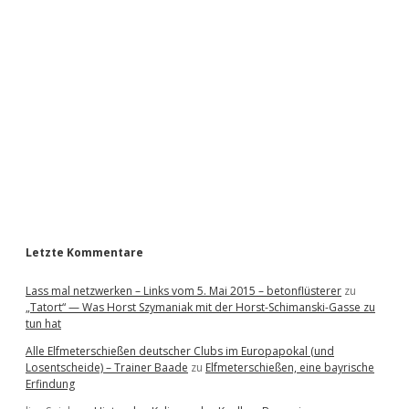
i
d
e
b
a
r
Letzte Kommentare
Lass mal netzwerken – Links vom 5. Mai 2015 – betonflüsterer
zu
„Tatort“ — Was Horst Szymaniak mit der Horst-Schimanski-Gasse zu
tun hat
Alle Elfmeterschießen deutscher Clubs im Europapokal (und
Losentscheide) – Trainer Baade
zu
Elfmeterschießen, eine bayrische
Erfindung