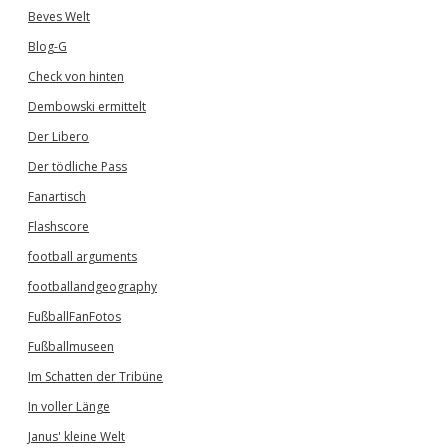
Beves Welt
Blog-G
Check von hinten
Dembowski ermittelt
Der Libero
Der tödliche Pass
Fanartisch
Flashscore
football arguments
footballandgeography
FußballFanFotos
Fußballmuseen
Im Schatten der Tribüne
In voller Länge
Janus' kleine Welt