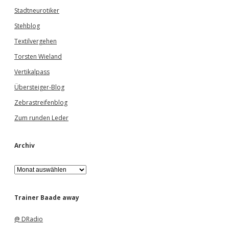
Stadtneurotiker
Stehblog
Textilvergehen
Torsten Wieland
Vertikalpass
Übersteiger-Blog
Zebrastreifenblog
Zum runden Leder
Archiv
A
r
c
h
Trainer Baade away
i
v
@ DRadio