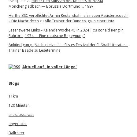
live Spiele
zu
Hinter den Kulissen des Knallers Borussia
Mönchengladbach — Borussia Dortmund … 1997
Hertha BSC verpflichtet Armin Reutershahn als neuen Assistenzcoach!
– Die Nachrichten
zu
Alle Trainer der Bundesliga in einer Liste
Lesenswerte Links – Kalenderwoche 45 in 2024 |
zu
Ronald Reng in
Ruhrort: „1974 — Eine deutsche Begegnung“
Ankündigung: „Nachspielzeit“ — Erstes Festival der Fußball-Literatur –
Trainer Baade
zu
Lesetermine
Aktuell auf „In voller Länge“
Blogs
11km
120 Minuten
allesausseraas
angedacht
Ballreiter