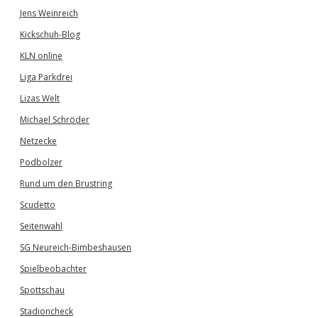
Jens Weinreich
Kickschuh-Blog
KLN online
Liga Parkdrei
Lizas Welt
Michael Schröder
Netzecke
Podbolzer
Rund um den Brustring
Scudetto
Seitenwahl
SG Neureich-Bimbeshausen
Spielbeobachter
Spottschau
Stadioncheck