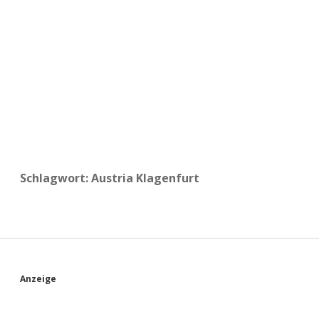
a
d
e
Schlagwort:
Austria Klagenfurt
S
Anzeige