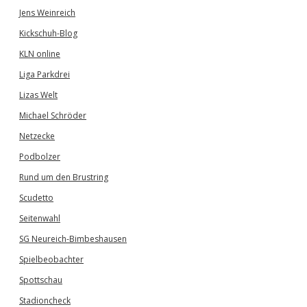
Jens Weinreich
Kickschuh-Blog
KLN online
Liga Parkdrei
Lizas Welt
Michael Schröder
Netzecke
Podbolzer
Rund um den Brustring
Scudetto
Seitenwahl
SG Neureich-Bimbeshausen
Spielbeobachter
Spottschau
Stadioncheck