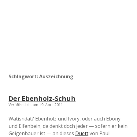
a
d
e
Schlagwort:
Auszeichnung
Der Ebenholz-Schuh
Veröffentlicht am 19. April 2011
Watisndat? Ebenholz und Ivory, oder auch Ebony
und Elfenbein, da denkt doch jeder — sofern er kein
Geigenbauer ist — an dieses
Duett
von Paul