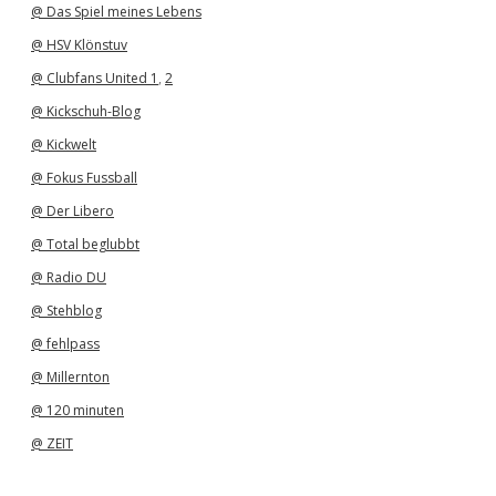
@ Das Spiel meines Lebens
@ HSV Klönstuv
@ Clubfans United 1
,
2
@ Kickschuh-Blog
@ Kickwelt
@ Fokus Fussball
@ Der Libero
@ Total beglubbt
@ Radio DU
@ Stehblog
@ fehlpass
@ Millernton
@ 120 minuten
@ ZEIT