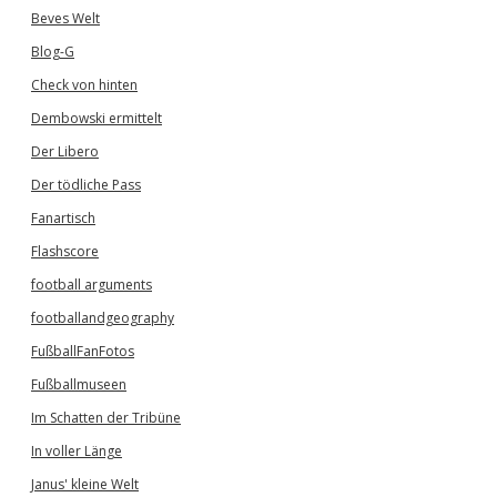
Beves Welt
Blog-G
Check von hinten
Dembowski ermittelt
Der Libero
Der tödliche Pass
Fanartisch
Flashscore
football arguments
footballandgeography
FußballFanFotos
Fußballmuseen
Im Schatten der Tribüne
In voller Länge
Janus' kleine Welt