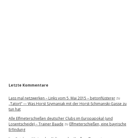
i
d
e
b
a
r
Letzte Kommentare
Lass mal netzwerken – Links vom 5. Mai 2015 – betonflüsterer
zu
„Tatort“ — Was Horst Szymaniak mit der Horst-Schimanski-Gasse zu
tun hat
Alle Elfmeterschießen deutscher Clubs im Europapokal (und
Losentscheide) – Trainer Baade
zu
Elfmeterschießen, eine bayrische
Erfindung