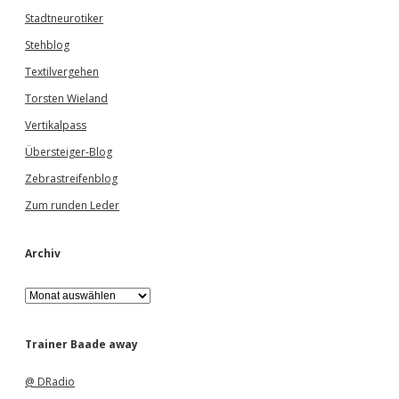
Stadtneurotiker
Stehblog
Textilvergehen
Torsten Wieland
Vertikalpass
Übersteiger-Blog
Zebrastreifenblog
Zum runden Leder
Archiv
A
r
c
h
Trainer Baade away
i
v
@ DRadio