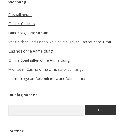
Werbung
Fußball heute
Online-Casinos
Bundesliga Live Stream
Vergleichen und finden Sie hier ein Online
Casino ohne Limit
Casinos ohne Anmeldung
Online Spielhallen ohne Anmeldung
Hier beim
Casino ohne Limit
sofort anfangen.
casinofrog.com/de/online-casino/ohne-limit/
Im Blog suchen
S
u
c
h
e
Partner
n