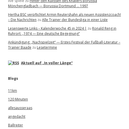
live Spiele
zu
Hinter den Kulissen des Knallers Borussia
Mönchengladbach — Borussia Dortmund … 1997
Hertha BSC verpflichtet Armin Reutershahn als neuen Assistenzcoach!
– Die Nachrichten
zu
Alle Trainer der Bundesliga in einer Liste
Lesenswerte Links – Kalenderwoche 45 in 2024 |
zu
Ronald Reng in
Ruhrort: „1974 — Eine deutsche Begegnung“
Ankündigung: „Nachspielzeit“ — Erstes Festival der Fußball-Literatur –
Trainer Baade
zu
Lesetermine
Aktuell auf „In voller Länge“
Blogs
11km
120 Minuten
allesausseraas
angedacht
Ballreiter