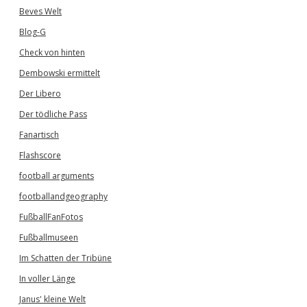
Beves Welt
Blog-G
Check von hinten
Dembowski ermittelt
Der Libero
Der tödliche Pass
Fanartisch
Flashscore
football arguments
footballandgeography
FußballFanFotos
Fußballmuseen
Im Schatten der Tribüne
In voller Länge
Janus' kleine Welt