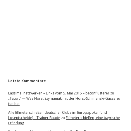
i
d
e
b
a
r
Letzte Kommentare
Lass mal netzwerken – Links vom 5. Mai 2015 – betonflüsterer
zu
„Tatort“ — Was Horst Szymaniak mit der Horst-Schimanski-Gasse zu
tun hat
Alle Elfmeterschießen deutscher Clubs im Europapokal (und
Losentscheide) – Trainer Baade
zu
Elfmeterschießen, eine bayrische
Erfindung