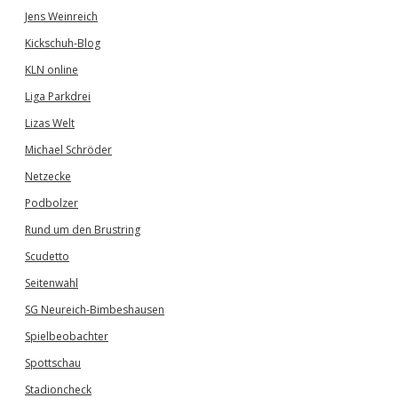
Jens Weinreich
Kickschuh-Blog
KLN online
Liga Parkdrei
Lizas Welt
Michael Schröder
Netzecke
Podbolzer
Rund um den Brustring
Scudetto
Seitenwahl
SG Neureich-Bimbeshausen
Spielbeobachter
Spottschau
Stadioncheck