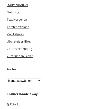
Stadtneurotiker
Stehblog
Textilvergehen
Torsten Wieland
Vertikalpass
Übersteiger-Blog
Zebrastreifenblog
Zum runden Leder
Archiv
A
r
c
h
Trainer Baade away
i
v
@ DRadio