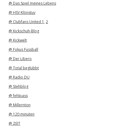
@ Das Spiel meines Lebens
@ HSV Klönstuv
@ Clubfans United 1
,
2
@ Kickschuh-Blog
@ Kickwelt
@ Fokus Fussball
@ Der Libero
@ Total beglubbt
@ Radio DU
@ Stehblog
@ fehlpass
@ Millernton
@ 120 minuten
@ ZEIT