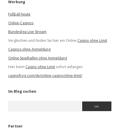
Werbung
Fußball heute
Online-Casinos
Bundesliga Live Stream
Vergleichen und finden Sie hier ein Online
Casino ohne Limit
Casinos ohne Anmeldung
Online Spielhallen ohne Anmeldung
Hier beim
Casino ohne Limit
sofort anfangen.
casinofrog.com/de/online-casino/ohne-limit/
Im Blog suchen
S
u
c
h
e
Partner
n