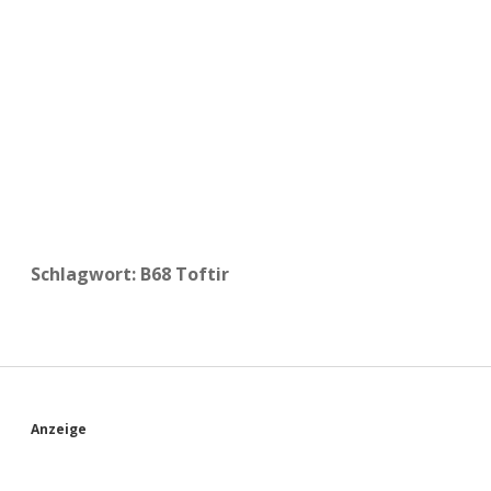
a
d
e
Schlagwort:
B68 Toftir
S
Anzeige