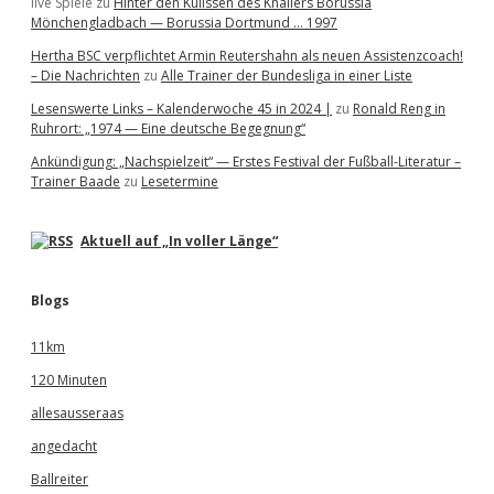
live Spiele
zu
Hinter den Kulissen des Knallers Borussia
Mönchengladbach — Borussia Dortmund … 1997
Hertha BSC verpflichtet Armin Reutershahn als neuen Assistenzcoach!
– Die Nachrichten
zu
Alle Trainer der Bundesliga in einer Liste
Lesenswerte Links – Kalenderwoche 45 in 2024 |
zu
Ronald Reng in
Ruhrort: „1974 — Eine deutsche Begegnung“
Ankündigung: „Nachspielzeit“ — Erstes Festival der Fußball-Literatur –
Trainer Baade
zu
Lesetermine
Aktuell auf „In voller Länge“
Blogs
11km
120 Minuten
allesausseraas
angedacht
Ballreiter