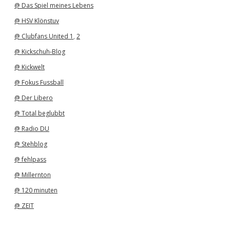
@ Das Spiel meines Lebens
@ HSV Klönstuv
@ Clubfans United 1
,
2
@ Kickschuh-Blog
@ Kickwelt
@ Fokus Fussball
@ Der Libero
@ Total beglubbt
@ Radio DU
@ Stehblog
@ fehlpass
@ Millernton
@ 120 minuten
@ ZEIT