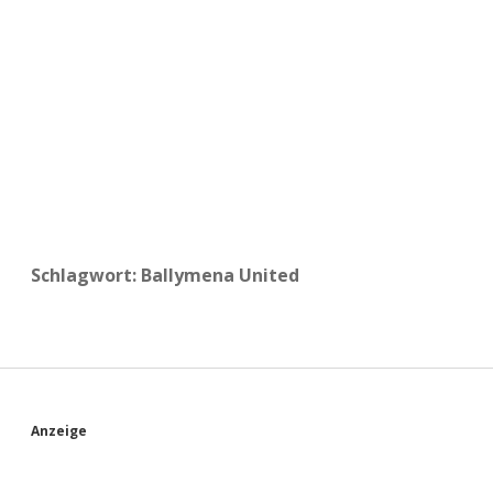
a
d
e
Schlagwort:
Ballymena United
S
Anzeige