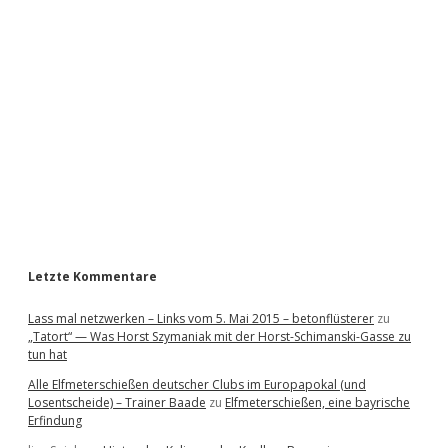
i
d
e
b
a
r
Letzte Kommentare
Lass mal netzwerken – Links vom 5. Mai 2015 – betonflüsterer
zu
„Tatort“ — Was Horst Szymaniak mit der Horst-Schimanski-Gasse zu
tun hat
Alle Elfmeterschießen deutscher Clubs im Europapokal (und
Losentscheide) – Trainer Baade
zu
Elfmeterschießen, eine bayrische
Erfindung