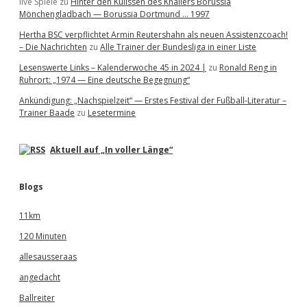
live Spiele
zu
Hinter den Kulissen des Knallers Borussia
Mönchengladbach — Borussia Dortmund … 1997
Hertha BSC verpflichtet Armin Reutershahn als neuen Assistenzcoach!
– Die Nachrichten
zu
Alle Trainer der Bundesliga in einer Liste
Lesenswerte Links – Kalenderwoche 45 in 2024 |
zu
Ronald Reng in
Ruhrort: „1974 — Eine deutsche Begegnung“
Ankündigung: „Nachspielzeit“ — Erstes Festival der Fußball-Literatur –
Trainer Baade
zu
Lesetermine
Aktuell auf „In voller Länge“
Blogs
11km
120 Minuten
allesausseraas
angedacht
Ballreiter