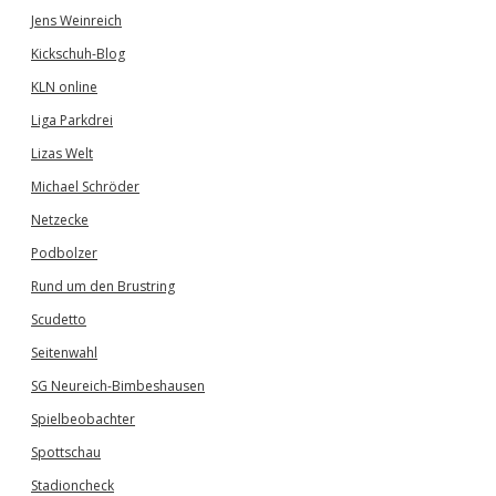
Jens Weinreich
Kickschuh-Blog
KLN online
Liga Parkdrei
Lizas Welt
Michael Schröder
Netzecke
Podbolzer
Rund um den Brustring
Scudetto
Seitenwahl
SG Neureich-Bimbeshausen
Spielbeobachter
Spottschau
Stadioncheck