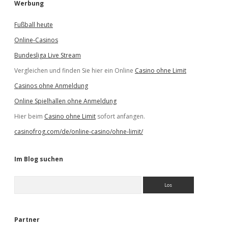
Werbung
Fußball heute
Online-Casinos
Bundesliga Live Stream
Vergleichen und finden Sie hier ein Online
Casino ohne Limit
Casinos ohne Anmeldung
Online Spielhallen ohne Anmeldung
Hier beim
Casino ohne Limit
sofort anfangen.
casinofrog.com/de/online-casino/ohne-limit/
Im Blog suchen
S
u
c
h
e
Partner
n