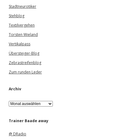
Stadtneurotiker
Stehblog
Textilvergehen
Torsten Wieland
Vertikalpass
Übersteiger-Blog
Zebrastreifenblog
Zum runden Leder
Archiv
A
r
c
h
Trainer Baade away
i
v
@ DRadio