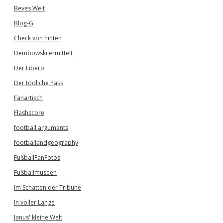
Beves Welt
Blog-G
Check von hinten
Dembowski ermittelt
Der Libero
Der tödliche Pass
Fanartisch
Flashscore
football arguments
footballandgeography
FußballFanFotos
Fußballmuseen
Im Schatten der Tribüne
In voller Länge
Janus' kleine Welt