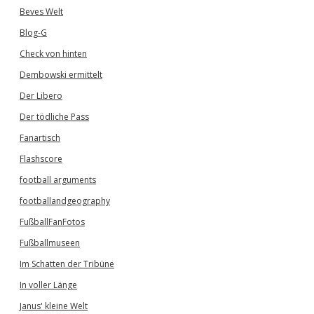
Beves Welt
Blog-G
Check von hinten
Dembowski ermittelt
Der Libero
Der tödliche Pass
Fanartisch
Flashscore
football arguments
footballandgeography
FußballFanFotos
Fußballmuseen
Im Schatten der Tribüne
In voller Länge
Janus' kleine Welt