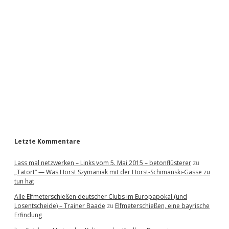
i
d
e
b
a
r
Letzte Kommentare
Lass mal netzwerken – Links vom 5. Mai 2015 – betonflüsterer
zu
„Tatort“ — Was Horst Szymaniak mit der Horst-Schimanski-Gasse zu
tun hat
Alle Elfmeterschießen deutscher Clubs im Europapokal (und
Losentscheide) – Trainer Baade
zu
Elfmeterschießen, eine bayrische
Erfindung