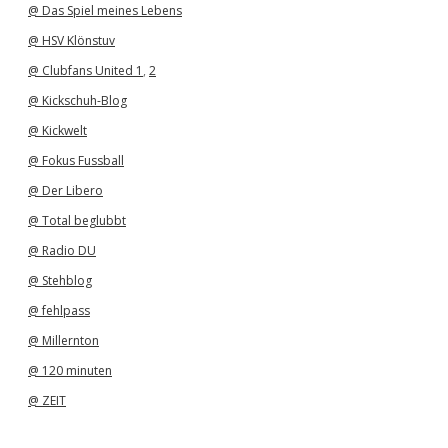
@ Das Spiel meines Lebens
@ HSV Klönstuv
@ Clubfans United 1
,
2
@ Kickschuh-Blog
@ Kickwelt
@ Fokus Fussball
@ Der Libero
@ Total beglubbt
@ Radio DU
@ Stehblog
@ fehlpass
@ Millernton
@ 120 minuten
@ ZEIT