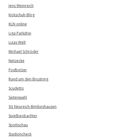
Jens Weinreich
Kickschuh-Blog
KLN online
Liga Parkdrei
Lizas Welt
Michael Schröder
Netzecke
Podbolzer
Rund um den Brustring
Scudetto
Seitenwahl
SG Neureich-Bimbeshausen
Spielbeobachter
Spottschau
Stadioncheck