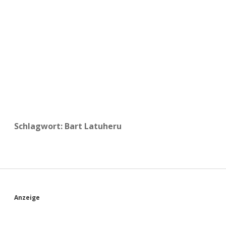
a
d
e
Schlagwort:
Bart Latuheru
S
Anzeige