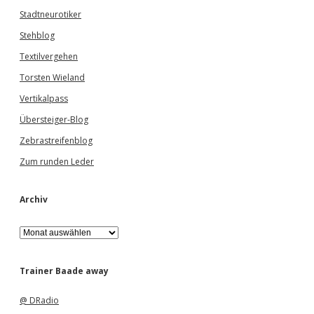
Stadtneurotiker
Stehblog
Textilvergehen
Torsten Wieland
Vertikalpass
Übersteiger-Blog
Zebrastreifenblog
Zum runden Leder
Archiv
A
r
c
h
Trainer Baade away
i
v
@ DRadio