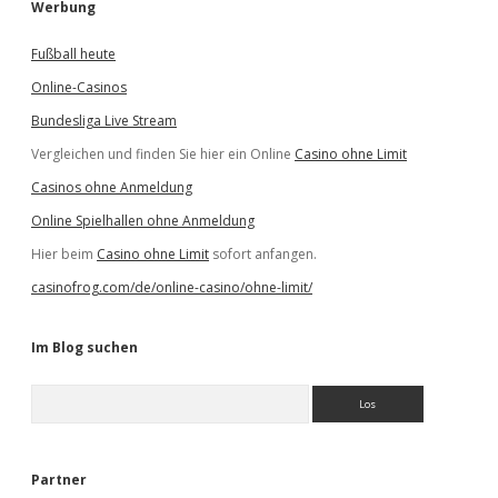
Werbung
Fußball heute
Online-Casinos
Bundesliga Live Stream
Vergleichen und finden Sie hier ein Online
Casino ohne Limit
Casinos ohne Anmeldung
Online Spielhallen ohne Anmeldung
Hier beim
Casino ohne Limit
sofort anfangen.
casinofrog.com/de/online-casino/ohne-limit/
Im Blog suchen
S
u
c
h
e
Partner
n