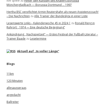
live Spiele
zu
Hinter den Kulissen des Knallers Borussia
Mönchengladbach — Borussia Dortmund … 1997
Hertha BSC verpflichtet Armin Reutershahn als neuen Assistenzcoach!
– Die Nachrichten
zu
Alle Trainer der Bundesliga in einer Liste
Lesenswerte Links – Kalenderwoche 45 in 2024 |
zu
Ronald Reng in
Ruhrort: „1974 — Eine deutsche Begegnung“
Ankündigung: „Nachspielzeit“ — Erstes Festival der Fußball-Literatur –
Trainer Baade
zu
Lesetermine
Aktuell auf „In voller Länge“
Blogs
11km
120 Minuten
allesausseraas
angedacht
Ballreiter