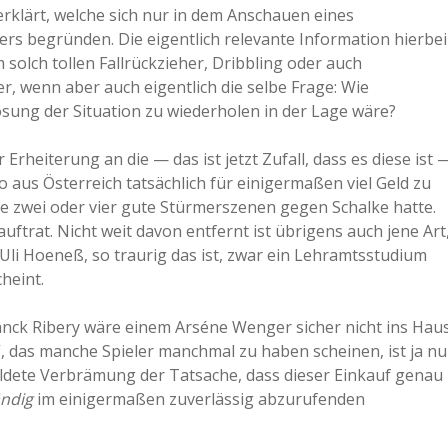
rklärt, welche sich nur in dem Anschauen eines
rs begründen. Die eigentlich relevante Information hierbei
 solch tollen Fallrückzieher, Dribbling oder auch
 wenn aber auch eigentlich die selbe Frage: Wie
Lösung der Situation zu wiederholen in der Lage wäre?
rheiterung an die — das ist jetzt Zufall, dass es diese ist 
o aus Österreich tatsächlich für einigermaßen viel Geld zu
rtie zwei oder vier gute Stürmerszenen gegen Schalke hatte.
uftrat. Nicht weit davon entfernt ist übrigens auch jene Art
 Uli Hoeneß, so traurig das ist, zwar ein Lehramtsstudium
heint.
anck Ribery wäre einem Arséne Wenger sicher nicht ins Hau
 das manche Spieler manchmal zu haben scheinen, ist ja nu
uldete Verbrämung der Tatsache, dass dieser Einkauf genau
ändig
im einigermaßen zuverlässig abzurufenden