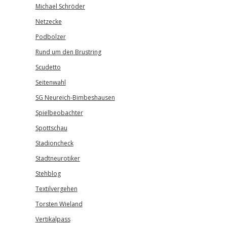
Michael Schröder
Netzecke
Podbolzer
Rund um den Brustring
Scudetto
Seitenwahl
SG Neureich-Bimbeshausen
Spielbeobachter
Spottschau
Stadioncheck
Stadtneurotiker
Stehblog
Textilvergehen
Torsten Wieland
Vertikalpass