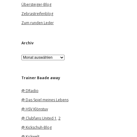
Übersteiger-Blog
Zebrastreifenblog
Zum runden Leder
Archiv
A
r
c
h
i
Trainer Baade away
v
@ DRadio
@ Das Spiel meines Lebens
@ HSV Klönstuv
@ Clubfans United 1
,
2
@ Kickschuh-Blog
@ Kickwelt