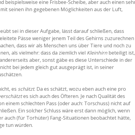
nd beispielsweise eine Frisbee-Scheibe, aber auch einen seh
mit seinen ihn gegebenen Möglichkeiten aus der Luft,
eübt sei in dieser Aufgabe, lässt darauf schließen, dass
geleitete Pässe weniger jenem Teil des Gehirns zuzurechnen
machen, dass wir als Menschen uns über Tiere und noch zu
n, als vielmehr: dass da ziemlich viel
Kleinhirn
beteiligt ist,
andererseits aber, sonst gäbe es diese Unterschiede in der
icht bei jedem gleich gut ausgeprägt ist, in seiner
uschätzen.
icht, es
schätzt
. Da es schätzt, wozu eben auch eine pro
verschätzt
es sich auch des Öfteren. Je nach Qualität des
n einem schlechten Pass (oder auch: Torschuss) nicht auf
hließen. Ein solcher Schluss wäre erst dann möglich, wenn
r auch (für Torhüter) Fang-Situationen beobachtet hätte,
üge tun würden.