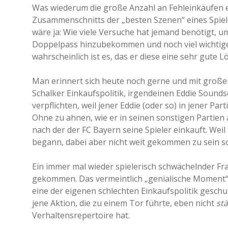
Was wiederum die große Anzahl an Fehleinkäufen e
Zusammenschnitts der „besten Szenen“ eines Spiele
wäre ja: Wie viele Versuche hat jemand benötigt, um
Doppelpass hinzubekommen und noch viel wichtiger,
wahrscheinlich ist es, das er diese eine sehr gute 
Man erinnert sich heute noch gerne und mit großer E
Schalker Einkaufspolitik, irgendeinen Eddie Sounds
verpflichten, weil jener Eddie (oder so) in jener Pa
Ohne zu ahnen, wie er in seinen sonstigen Partien a
nach der der FC Bayern seine Spieler einkauft. Weil
begann, dabei aber nicht weit gekommen zu sein sc
Ein immer mal wieder spielerisch schwächelnder Fr
gekommen. Das vermeintlich „genialische Moment“,
eine der eigenen schlechten Einkaufspolitik gesch
jene Aktion, die zu einem Tor führte, eben nicht
st
Verhaltensrepertoire hat.