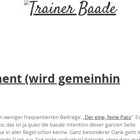
T
r
a
i
ent (wird gemeinhin
n
e
r
 weniger frequentierten Beiträge: „
Der eine, feine Pass
“. E
, das ist ja quasi die basale Intention dieser ganzen Seite.
B
iese in aller Regel schon kenne. Ganz besonderer Dank geht i
miede [Link zur Zeit nicht verfügbar] betreibt, ohne dass ma