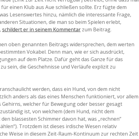
für einen Klub aus Aue schließen sollte. Erz fügte dem
a
etwas Lesenswertes hinzu, nämlich die interessante Frage,
nderen Situationen, die man so beim Spielen erlebt,
a
,
schildert er in seinem Kommentar
zum Beitrag.
genen oben genannten Beitrags widersprechen, dem werten
d
 bestimmten Vokabel. Denn man, wie er sich ausdrückt,
gungen auf dem Platze. Dafür geht das Ganze für das
e
 zu sein, die Geschehnisse und Verläufe explizit zu
eranschaulicht werden, dass ein Hund, von dem nicht
lich anders als das eines Menschen funktioniert, vor allem
 des Gehirns, welcher für Bewegung oder besser gesagt
ständig ist, von welchem (dem Hund, nicht dem
 den blassesten Schimmer davon hat, was „rechnen“
hlen“). Trotzdem ist dieses irdische Wesen relativ
lche Weise in diesem Zeit-Raum-Kontinuum zur rechten Zeit