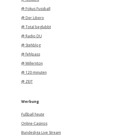
@ Fokus Fussball
@ Der Libero
@ Total beglubbt
@ Radio DU
@ Stehblog
@ fehlpass
@ Millernton
@ 120 minuten
@ ZEIT
Werbung
Fußball heute
Online-Casinos
Bundesliga Live Stream