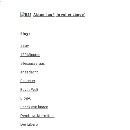
r
Aktuell auf „In voller Länge“
Blogs
11km
120 Minuten
allesausseraas
angedacht
Ballreiter
Beves Welt
Blog-G
Check von hinten
Dembowski ermittelt
Der Libero