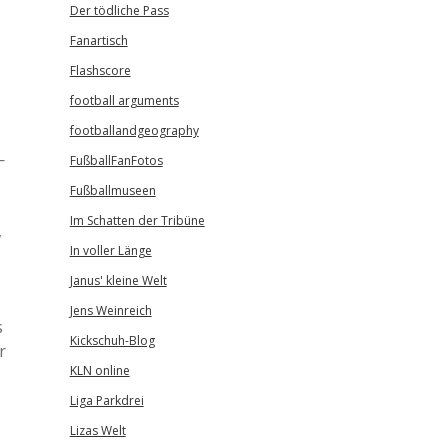
Der tödliche Pass
Fanartisch
Flashscore
football arguments
footballandgeography
—
FußballFanFotos
Fußballmuseen
Im Schatten der Tribüne
,
In voller Länge
Janus' kleine Welt
Jens Weinreich
s
Kickschuh-Blog
r
KLN online
Liga Parkdrei
Lizas Welt