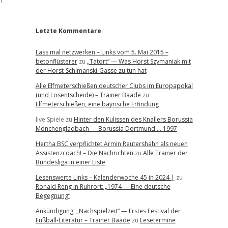
r
Letzte Kommentare
Lass mal netzwerken – Links vom 5. Mai 2015 –
betonflüsterer
zu
„Tatort“ — Was Horst Szymaniak mit
der Horst-Schimanski-Gasse zu tun hat
Alle Elfmeterschießen deutscher Clubs im Europapokal
(und Losentscheide) – Trainer Baade
zu
Elfmeterschießen, eine bayrische Erfindung
live Spiele
zu
Hinter den Kulissen des Knallers Borussia
Mönchengladbach — Borussia Dortmund … 1997
Hertha BSC verpflichtet Armin Reutershahn als neuen
Assistenzcoach! – Die Nachrichten
zu
Alle Trainer der
Bundesliga in einer Liste
Lesenswerte Links – Kalenderwoche 45 in 2024 |
zu
Ronald Reng in Ruhrort: „1974 — Eine deutsche
Begegnung“
Ankündigung: „Nachspielzeit“ — Erstes Festival der
Fußball-Literatur – Trainer Baade
zu
Lesetermine