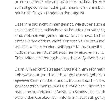
an der rechten Stelle zu positionieren, dass der Hu
schnell geworfenen oder geschossenen Tennisball 
mitten im Flug zu fangen in der Lage ist.
Dass ihm das nicht immer gelingt, wie gut er auch g
schlechte Pässe, schlecht verarbeitete oder weiter
sind, welchen wir gemeinhin dafür verantwortlich 
entdeckende andere Welten erheben zu dürfen meine
welches wiederum einerseits jeder Mensch besitzt, 
fußballerischen Qualität zwischen Menschen nicht, n
Effektivität, die Lösung ballistischer Aufgaben einz
Denn, um es kurz zu sagen: Das Kleinhirn rechnet n
Lebewesen unterschiedlich lange Lernzeit gehört,
Spielers
Kleinhirn des Hundes. Insofern darf man vo
grundsätzlich mangelnde Qualität eines Spielers sc
man eine ausreichende Anzahl an Schuss-, Pass ode
welche den Gesetzen der Inferenz(?)-Statistik gen